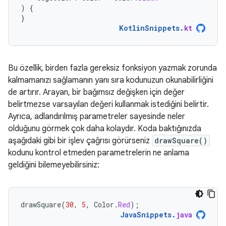
)
{
}
KotlinSnippets
.
kt
Bu özellik, birden fazla gereksiz fonksiyon yazmak zorunda
kalmamanızı sağlamanın yanı sıra kodunuzun okunabilirliğini
de artırır. Arayan, bir bağımsız değişken için değer
belirtmezse varsayılan değeri kullanmak istediğini belirtir.
Ayrıca, adlandırılmış parametreler sayesinde neler
olduğunu görmek çok daha kolaydır. Koda baktığınızda
aşağıdaki gibi bir işlev çağrısı görürseniz
drawSquare()
kodunu kontrol etmeden parametrelerin ne anlama
geldiğini bilemeyebilirsiniz:
drawSquare
(
30
,
5
,
Color
.
Red
);
JavaSnippets
.
java