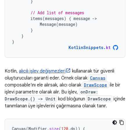
}
// Add list of messages
items
(
messages
)
{
message
-
Message
(
message
)
}
}
}
KotlinSnippets
.
kt
Kotlin,
alıcılı işlev değişmezleri
kullanarak tür güvenli
oluşturucuları garanti eder. Örnek olarak
Canvas
composable'ını ele alırsak, alıcı olarak
DrawScope
ile bir
işlevi parametre olarak alır. Bu işlev,
onDraw:
DrawScope.() -> Unit
kod bloğunun
DrawScope
içinde
tanımlanan üye işlevlerini çağırmasına olanak tanır.
Canvas
(
Modifier
.
size
(
120.
dp
))
{