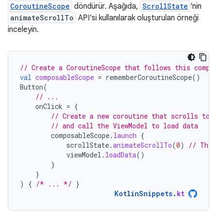
CoroutineScope
döndürür. Aşağıda,
ScrollState
'nin
animateScrollTo
API'si kullanılarak oluşturulan örneği
inceleyin.
// Create a CoroutineScope that follows this compo
val
composableScope
=
rememberCoroutineScope
()
Button
(
// ...
onClick
=
{
// Create a new coroutine that scrolls to 
// and call the ViewModel to load data
composableScope
.
launch
{
scrollState
.
animateScrollTo
(
0
)
// This
viewModel
.
loadData
()
}
}
)
{
/* ... */
}
KotlinSnippets
.
kt