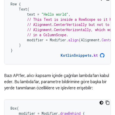
Row
{
Text
(
text
=
"Hello world"
,
// This Text is inside a RowScope so it ha
// Alignment.CenterVertically but not to
// Alignment.CenterHorizontally, which wou
// in a ColumnScope.
modifier
=
Modifier
.
align
(
Alignment
.
Center
)
}
KotlinSnippets
.
kt
Bazı API'ler,
alıcı kapsamı
içinde çağrılan lambda'ları kabul
eder. Bu lambda'lar, parametre bildirimine göre başka bir
yerde tanımlanan özelliklere ve işlevlere erişebilir:
Box
(
modifier
=
Modifier
.
drawBehind
{