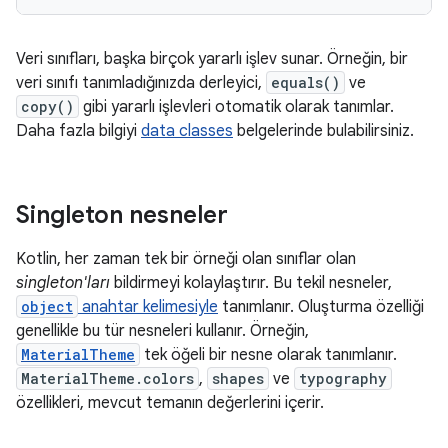
Veri sınıfları, başka birçok yararlı işlev sunar. Örneğin, bir
veri sınıfı tanımladığınızda derleyici,
equals()
ve
copy()
gibi yararlı işlevleri otomatik olarak tanımlar.
Daha fazla bilgiyi
data classes
belgelerinde bulabilirsiniz.
Singleton nesneler
Kotlin, her zaman tek bir örneği olan sınıflar olan
singleton'ları
bildirmeyi kolaylaştırır. Bu tekil nesneler,
object
anahtar kelimesiyle
tanımlanır. Oluşturma özelliği
genellikle bu tür nesneleri kullanır. Örneğin,
MaterialTheme
tek öğeli bir nesne olarak tanımlanır.
MaterialTheme.colors
,
shapes
ve
typography
özellikleri, mevcut temanın değerlerini içerir.