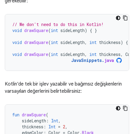
gerekebilir:
// We don't need to do this in Kotlin!
void
drawSquare
(
int
sideLength
)
{
}
void
drawSquare
(
int
sideLength
,
int
thickness
)
{
}
void
drawSquare
(
int
sideLength
,
int
thickness
,
Col
JavaSnippets
.
java
Kotlin'de tek bir işlev yazabilir ve bağımsız değişkenlerin
varsayılan değerlerini belirtebilirsiniz:
fun
drawSquare
(
sideLength
:
Int
,
thickness
:
Int
=
2
,
edgeColor
:
Color
=
Color
.
Black