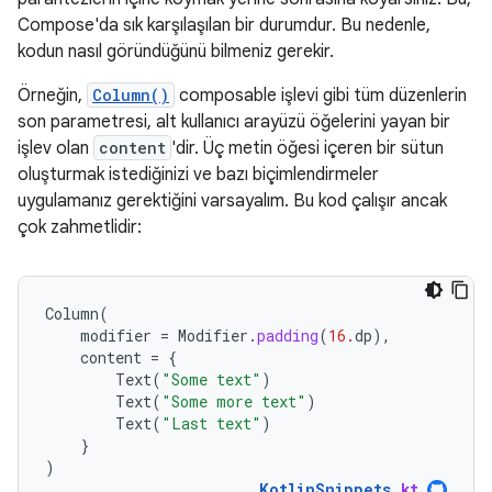
Compose'da sık karşılaşılan bir durumdur. Bu nedenle,
kodun nasıl göründüğünü bilmeniz gerekir.
Örneğin,
Column()
composable işlevi gibi tüm düzenlerin
son parametresi, alt kullanıcı arayüzü öğelerini yayan bir
işlev olan
content
'dir. Üç metin öğesi içeren bir sütun
oluşturmak istediğinizi ve bazı biçimlendirmeler
uygulamanız gerektiğini varsayalım. Bu kod çalışır ancak
çok zahmetlidir:
Column
(
modifier
=
Modifier
.
padding
(
16.
dp
),
content
=
{
Text
(
"Some text"
)
Text
(
"Some more text"
)
Text
(
"Last text"
)
}
)
KotlinSnippets
.
kt