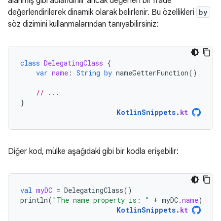
alanmış gibi adlandırılır ancak değerleri bir ifade
değerlendirilerek dinamik olarak belirlenir. Bu özellikleri
by
söz dizimini kullanmalarından tanıyabilirsiniz:
class
DelegatingClass
{
var
name
:
String
by
nameGetterFunction
()
// ...
}
KotlinSnippets
.
kt
Diğer kod, mülke aşağıdaki gibi bir kodla erişebilir:
val
myDC
=
DelegatingClass
()
println
(
"The name property is: "
+
myDC
.
name
)
KotlinSnippets
.
kt