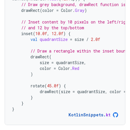
// Draw grey background, drawRect function is 
drawRect
(
color
=
Color
.
Gray
)
// Inset content by 10 pixels on the left/righ
// and 12 by the top/bottom
inset
(
10.0f
,
12.0f
)
{
val
quadrantSize
=
size
/
2.0f
// Draw a rectangle within the inset bound
drawRect
(
size
=
quadrantSize
,
color
=
Color
.
Red
)
rotate
(
45.0f
)
{
drawRect
(
size
=
quadrantSize
,
color
=
}
}
}
KotlinSnippets
.
kt