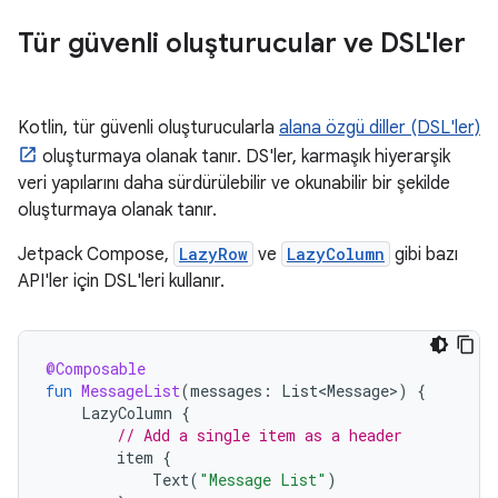
Tür güvenli oluşturucular ve DSL'ler
Kotlin, tür güvenli oluşturucularla
alana özgü diller (DSL'ler)
oluşturmaya olanak tanır. DS'ler, karmaşık hiyerarşik
veri yapılarını daha sürdürülebilir ve okunabilir bir şekilde
oluşturmaya olanak tanır.
Jetpack Compose,
LazyRow
ve
LazyColumn
gibi bazı
API'ler için DSL'leri kullanır.
@Composable
fun
MessageList
(
messages
:
List<Message>
)
{
LazyColumn
{
// Add a single item as a header
item
{
Text
(
"Message List"
)