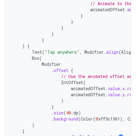
// Animate to the 
animatedOffset
.
ani
}
}
}
}
}
)
{
Text
(
"Tap anywhere"
,
Modifier
.
align
(
Alignm
Box
(
Modifier
.
offset
{
// Use the animated offset as 
IntOffset
(
animatedOffset
.
value
.
x
.
rou
animatedOffset
.
value
.
y
.
rou
)
}
.
size
(
40.
dp
)
.
background
(
Color
(
0
xff3c1361
),
Cir
)
}