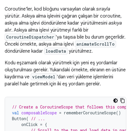
Coroutine'ler, kod bloğunu varsayılan olarak
sırayla
yürütür. Askıya alma işlevini çağıran çalışan bir coroutine,
askıya alma işlevi döndürülene kadar yürütülmesini
askıya
alır
. Askıya alma işlevi yürütmeyi farklı bir
CoroutineDispatcher
'ya taşısa bile bu durum geçerlidir.
Önceki örnekte, askıya alma işlevi
animateScrollTo
döndürülene kadar
loadData
yürütülmez.
Kodu eşzamanlı olarak yürütmek için yeni eş yordamlar
oluşturulması gerekir. Yukarıdaki örnekte, ekranın en üstüne
kaydırma ve
viewModel
'dan veri yükleme işlemlerini
paralel hale getirmek için iki eş yordam gerekir.
// Create a CoroutineScope that follows this compo
val
composableScope
=
rememberCoroutineScope
()
Button
(
// ...
onClick
=
{
// Scroll to the top and load data in para