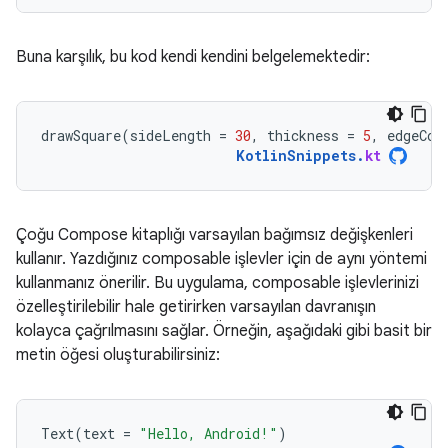
Buna karşılık, bu kod kendi kendini belgelemektedir:
drawSquare
(
sideLength
=
30
,
thickness
=
5
,
edgeCol
KotlinSnippets
.
kt
Çoğu Compose kitaplığı varsayılan bağımsız değişkenleri
kullanır. Yazdığınız composable işlevler için de aynı yöntemi
kullanmanız önerilir. Bu uygulama, composable işlevlerinizi
özelleştirilebilir hale getirirken varsayılan davranışın
kolayca çağrılmasını sağlar. Örneğin, aşağıdaki gibi basit bir
metin öğesi oluşturabilirsiniz:
Text
(
text
=
"Hello, Android!"
)