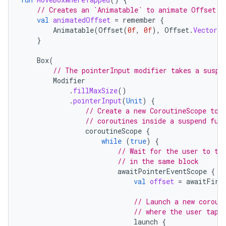
// Creates an `Animatable` to animate Offset a
val
animatedOffset
=
remember
{
Animatable
(
Offset
(
0f
,
0f
),
Offset
.
VectorCo
}
Box
(
// The pointerInput modifier takes a suspe
Modifier
.
fillMaxSize
()
.
pointerInput
(
Unit
)
{
// Create a new CoroutineScope to 
// coroutines inside a suspend fun
coroutineScope
{
while
(
true
)
{
// Wait for the user to ta
// in the same block
awaitPointerEventScope
{
val
offset
=
awaitFirs
// Launch a new corout
// where the user tapp
launch
{