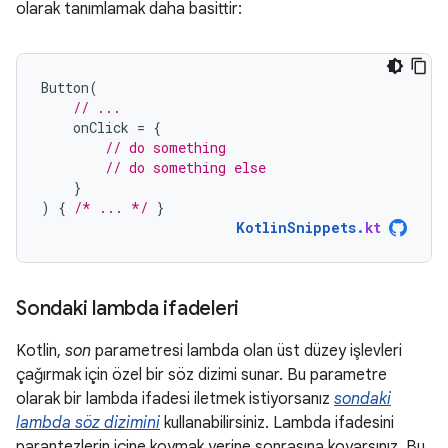
olarak tanımlamak daha basittir:
Button
(
// ...
onClick
=
{
// do something
// do something else
}
)
{
/* ... */
}
KotlinSnippets
.
kt
Sondaki lambda ifadeleri
Kotlin,
son
parametresi lambda olan üst düzey işlevleri
çağırmak için özel bir söz dizimi sunar. Bu parametre
olarak bir lambda ifadesi iletmek istiyorsanız
sondaki
lambda söz dizimini
kullanabilirsiniz. Lambda ifadesini
parantezlerin içine koymak yerine sonrasına koyarsınız. Bu,