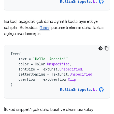
KotlinSnippets
.
kt
Bu kod, aşağıdaki çok daha ayrıntılı kodla aynı etkiye
sahiptir. Bu kodda,
Text
parametrelerinin daha fazlası
açıkça ayarlanmıştır:
Text
(
text
=
"Hello, Android!"
,
color
=
Color
.
Unspecified
,
fontSize
=
TextUnit
.
Unspecified
,
letterSpacing
=
TextUnit
.
Unspecified
,
overflow
=
TextOverflow
.
Clip
)
KotlinSnippets
.
kt
İlk kod snippet'i çok daha basit ve okunması kolay