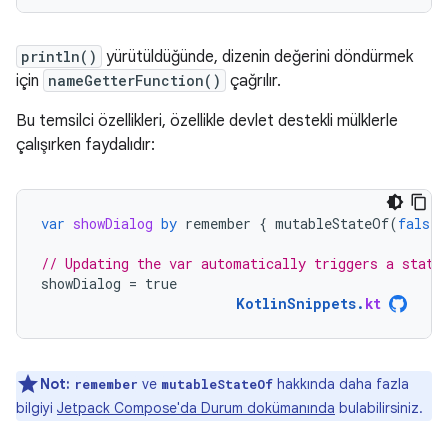
println()
yürütüldüğünde, dizenin değerini döndürmek
için
nameGetterFunction()
çağrılır.
Bu temsilci özellikleri, özellikle devlet destekli mülklerle
çalışırken faydalıdır:
var
showDialog
by
remember
{
mutableStateOf
(
false
)
// Updating the var automatically triggers a state
showDialog
=
true
KotlinSnippets
.
kt
Not:
ve
hakkında daha fazla
remember
mutableStateOf
bilgiyi
Jetpack Compose'da Durum dokümanında
bulabilirsiniz.