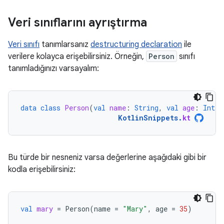
Veri sınıflarını ayrıştırma
Veri sınıfı
tanımlarsanız
destructuring declaration
ile
verilere kolayca erişebilirsiniz. Örneğin,
Person
sınıfı
tanımladığınızı varsayalım:
data
class
Person
(
val
name
:
String
,
val
age
:
Int
)
KotlinSnippets
.
kt
Bu türde bir nesneniz varsa değerlerine aşağıdaki gibi bir
kodla erişebilirsiniz:
val
mary
=
Person
(
name
=
"Mary"
,
age
=
35
)