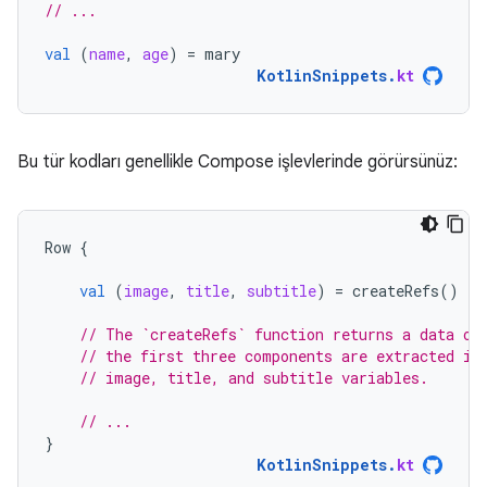
// ...
val
(
name
,
age
)
=
mary
KotlinSnippets
.
kt
Bu tür kodları genellikle Compose işlevlerinde görürsünüz:
Row
{
val
(
image
,
title
,
subtitle
)
=
createRefs
()
// The `createRefs` function returns a data ob
// the first three components are extracted in
// image, title, and subtitle variables.
// ...
}
KotlinSnippets
.
kt