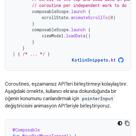
// coroutine per independent work to do
composableScope
.
launch
{
scrollState
.
animateScrollTo
(
0
)
}
composableScope
.
launch
{
viewModel
.
loadData
()
}
}
)
{
/* ... */
}
KotlinSnippets
.
kt
Coroutines, eşzamansız API'leri birleştirmeyi kolaylaştırır.
Aşağıdaki örnekte, kullanıcı ekrana dokunduğunda bir
öğenin konumunu canlandırmak için
pointerInput
değiştiricisini animasyon API'leriyle birleştiriyoruz.
@Composable
fun
MoveBoxWhereTapped
()
{