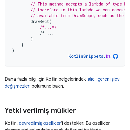
// This method accepts a lambda of type Dr
// therefore in this lambda we can access 
// available from DrawScope, such as the `
drawRect
(
/*...*/
/*
...
)
}
)
KotlinSnippets
.
kt
Daha fazla bilgi için Kotlin belgelerindeki
alıcı içeren işlev
değişmezleri
bölümüne bakın.
Yetki verilmiş mülkler
Kotlin,
devredilmiş özellikler
'i destekler. Bu özellikler