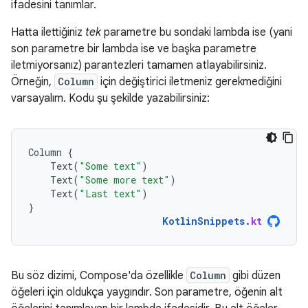
ifadesini tanımlar.
Hatta ilettiğiniz
tek
parametre bu sondaki lambda ise (yani
son parametre bir lambda ise ve başka parametre
iletmiyorsanız) parantezleri tamamen atlayabilirsiniz.
Örneğin,
Column
için değiştirici iletmeniz gerekmediğini
varsayalım. Kodu şu şekilde yazabilirsiniz:
Column
{
Text
(
"Some text"
)
Text
(
"Some more text"
)
Text
(
"Last text"
)
}
KotlinSnippets
.
kt
Bu söz dizimi, Compose'da özellikle
Column
gibi düzen
öğeleri için oldukça yaygındır. Son parametre, öğenin alt