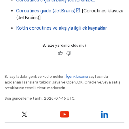
Coroutines'e genel bakış (JetBrains)
Coroutines guide (JetBrains)
[Coroutines kılavuzu
(JetBrains)]
Kotlin coroutines ve akışıyla ilgili ek kaynaklar
Bu size yardımcı oldu mu?
Bu sayfadaki içerik ve kod örnekleri,
İçerik Lisansı
sayfasında
açıklanan lisanslara tabidir. Java ve OpenJDK, Oracle ve/veya satış
ortaklarının tescilli ticari markasıdır.
Son güncelleme tarihi: 2026-07-16 UTC.