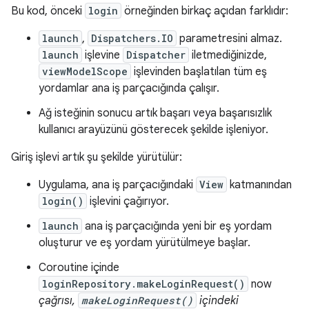
Bu kod, önceki
login
örneğinden birkaç açıdan farklıdır:
launch
,
Dispatchers.IO
parametresini almaz.
launch
işlevine
Dispatcher
iletmediğinizde,
viewModelScope
işlevinden başlatılan tüm eş
yordamlar ana iş parçacığında çalışır.
Ağ isteğinin sonucu artık başarı veya başarısızlık
kullanıcı arayüzünü gösterecek şekilde işleniyor.
Giriş işlevi artık şu şekilde yürütülür:
Uygulama, ana iş parçacığındaki
View
katmanından
login()
işlevini çağırıyor.
launch
ana iş parçacığında yeni bir eş yordam
oluşturur ve eş yordam yürütülmeye başlar.
Coroutine içinde
loginRepository.makeLoginRequest()
now
çağrısı,
makeLoginRequest()
içindeki