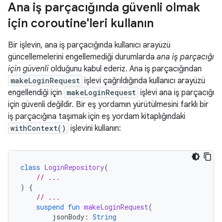
Ana iş parçacığında güvenli olmak
için coroutine'leri kullanın
Bir işlevin, ana iş parçacığında kullanıcı arayüzü
güncellemelerini engellemediği durumlarda
ana iş parçacığı
için güvenli
olduğunu kabul ederiz. Ana iş parçacığından
makeLoginRequest
işlevi çağrıldığında kullanıcı arayüzü
engellendiği için
makeLoginRequest
işlevi ana iş parçacığı
için güvenli değildir. Bir eş yordamın yürütülmesini farklı bir
iş parçacığına taşımak için eş yordam kitaplığındaki
withContext()
işlevini kullanın:
class
LoginRepository
(
// ...
)
{
// ...
suspend
fun
makeLoginRequest
(
jsonBody
:
String