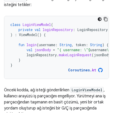
isteğini tetikler:
class
LoginViewModel
(
private
val
loginRepository
:
LoginRepository
)
:
ViewModel
()
{
fun
login
(
username
:
String
,
token
:
String
)
{
val
jsonBody
=
"{ username: \"
$
username
\",
loginRepository
.
makeLoginRequest
(
jsonBody
)
}
}
Coroutines
.
kt
Önceki kodda, ağ isteği gönderilirken
LoginViewModel
,
kullanıcı arayüzü iş parçacığını engelliyor. Yürütmeyi ana iş
parçacığından taşımanın en basit çözümü, yeni bir ortak
yordam oluşturup ağ isteğini bir G/Ç iş parçacığında