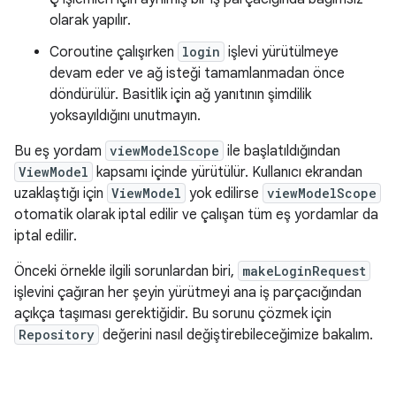
olarak yapılır.
Coroutine çalışırken
login
işlevi yürütülmeye
devam eder ve ağ isteği tamamlanmadan önce
döndürülür. Basitlik için ağ yanıtının şimdilik
yoksayıldığını unutmayın.
Bu eş yordam
viewModelScope
ile başlatıldığından
ViewModel
kapsamı içinde yürütülür. Kullanıcı ekrandan
uzaklaştığı için
ViewModel
yok edilirse
viewModelScope
otomatik olarak iptal edilir ve çalışan tüm eş yordamlar da
iptal edilir.
Önceki örnekle ilgili sorunlardan biri,
makeLoginRequest
işlevini çağıran her şeyin yürütmeyi ana iş parçacığından
açıkça taşıması gerektiğidir. Bu sorunu çözmek için
Repository
değerini nasıl değiştirebileceğimize bakalım.