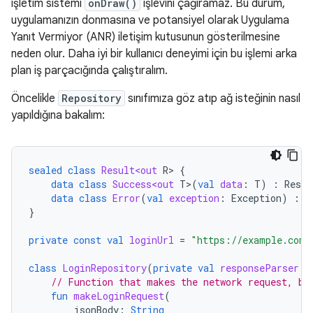
işletim sistemi
onDraw()
işlevini çağıramaz. Bu durum,
uygulamanızın donmasına ve potansiyel olarak Uygulama
Yanıt Vermiyor (ANR) iletişim kutusunun gösterilmesine
neden olur. Daha iyi bir kullanıcı deneyimi için bu işlemi arka
plan iş parçacığında çalıştıralım.
Öncelikle
Repository
sınıfımıza göz atıp ağ isteğinin nasıl
yapıldığına bakalım:
sealed
class
Result<out
R
>
{
data
class
Success<out
T
>
(
val
data
:
T
)
:
Resul
data
class
Error
(
val
exception
:
Exception
)
:
R
}
private
const
val
loginUrl
=
"https://example.com/
class
LoginRepository
(
private
val
responseParser
:
// Function that makes the network request, bl
fun
makeLoginRequest
(
jsonBody
:
String