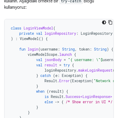
kullanın. Aşağıdaki örnekte bir
try-catch
bloğu
kullanıyoruz:
class
LoginViewModel
(
private
val
loginRepository
:
LoginRepository
)
:
ViewModel
()
{
fun
login
(
username
:
String
,
token
:
String
)
{
viewModelScope
.
launch
{
val
jsonBody
=
"{ username: \"
$
usernam
val
result
=
try
{
loginRepository
.
makeLoginRequest
(
j
}
catch
(
e
:
Exception
)
{
Result
.
Error
(
Exception
(
"Network re
}
when
(
result
)
{
is
Result
.
Success<LoginResponse>
-
else
-
>
{
/* Show error in UI */
}
}
}
}