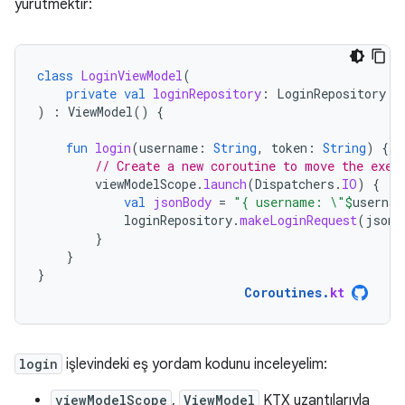
yürütmektir:
class
LoginViewModel
(
private
val
loginRepository
:
LoginRepository
)
:
ViewModel
()
{
fun
login
(
username
:
String
,
token
:
String
)
{
// Create a new coroutine to move the exec
viewModelScope
.
launch
(
Dispatchers
.
IO
)
{
val
jsonBody
=
"{ username: \"
$
usernam
loginRepository
.
makeLoginRequest
(
jsonB
}
}
}
Coroutines
.
kt
login
işlevindeki eş yordam kodunu inceleyelim:
viewModelScope
,
ViewModel
KTX uzantılarıyla