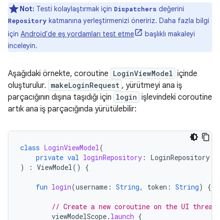
Not:
Testi kolaylaştırmak için
değerini
Dispatchers
katmanına yerleştirmenizi öneririz. Daha fazla bilgi
Repository
için
Android'de eş yordamları test etme
başlıklı makaleyi
inceleyin.
Aşağıdaki örnekte, coroutine
LoginViewModel
içinde
oluşturulur.
makeLoginRequest
, yürütmeyi ana iş
parçacığının dışına taşıdığı için
login
işlevindeki coroutine
artık ana iş parçacığında yürütülebilir:
class
LoginViewModel
(
private
val
loginRepository
:
LoginRepository
)
:
ViewModel
()
{
fun
login
(
username
:
String
,
token
:
String
)
{
// Create a new coroutine on the UI thread
viewModelScope
.
launch
{