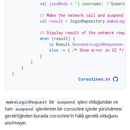
val
jsonBody
=
"{ username: \"
$
usernam
// Make the network call and suspend e
val
result
=
loginRepository
.
makeLogin
// Display result of the network reque
when
(
result
)
{
is
Result
.
Success<LoginResponse>
-
else
-
>
{
/* Show error in UI */
}
}
}
}
}
Coroutines
.
kt
makeLoginRequest
bir
suspend
işlevi olduğundan ve
tüm
suspend
işlevlerinin bir coroutine içinde yürütülmesi
gerektiğinden burada coroutine'in hâlâ gerekli olduğunu
unutmayın.