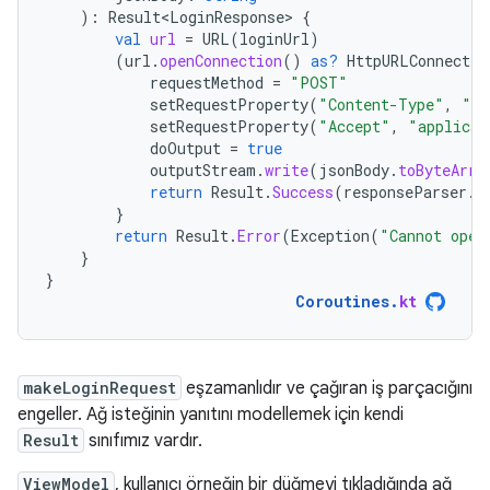
):
Result<LoginResponse>
{
val
url
=
URL
(
loginUrl
)
(
url
.
openConnection
()
as?
HttpURLConnectio
requestMethod
=
"POST"
setRequestProperty
(
"Content-Type"
,
"ap
setRequestProperty
(
"Accept"
,
"applicat
doOutput
=
true
outputStream
.
write
(
jsonBody
.
toByteArra
return
Result
.
Success
(
responseParser
.
p
}
return
Result
.
Error
(
Exception
(
"Cannot open
}
}
Coroutines
.
kt
makeLoginRequest
eşzamanlıdır ve çağıran iş parçacığını
engeller. Ağ isteğinin yanıtını modellemek için kendi
Result
sınıfımız vardır.
ViewModel
, kullanıcı örneğin bir düğmeyi tıkladığında ağ