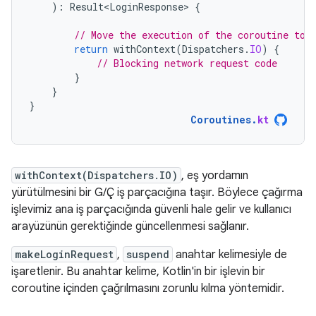
):
Result<LoginResponse>
{
// Move the execution of the coroutine to 
return
withContext
(
Dispatchers
.
IO
)
{
// Blocking network request code
}
}
}
Coroutines
.
kt
withContext(Dispatchers.IO)
, eş yordamın
yürütülmesini bir G/Ç iş parçacığına taşır. Böylece çağırma
işlevimiz ana iş parçacığında güvenli hale gelir ve kullanıcı
arayüzünün gerektiğinde güncellenmesi sağlanır.
makeLoginRequest
,
suspend
anahtar kelimesiyle de
işaretlenir. Bu anahtar kelime, Kotlin'in bir işlevin bir
coroutine içinden çağrılmasını zorunlu kılma yöntemidir.