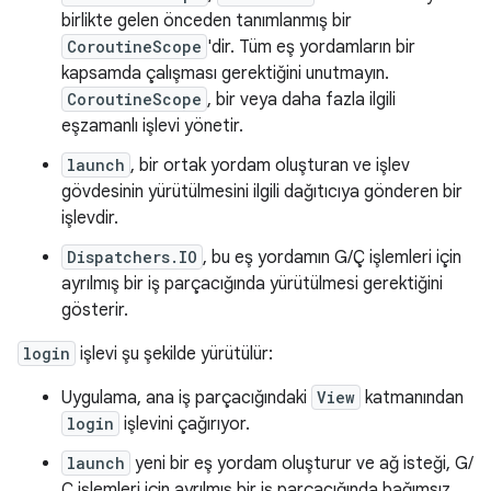
birlikte gelen önceden tanımlanmış bir
CoroutineScope
'dir. Tüm eş yordamların bir
kapsamda çalışması gerektiğini unutmayın.
CoroutineScope
, bir veya daha fazla ilgili
eşzamanlı işlevi yönetir.
launch
, bir ortak yordam oluşturan ve işlev
gövdesinin yürütülmesini ilgili dağıtıcıya gönderen bir
işlevdir.
Dispatchers.IO
, bu eş yordamın G/Ç işlemleri için
ayrılmış bir iş parçacığında yürütülmesi gerektiğini
gösterir.
login
işlevi şu şekilde yürütülür:
Uygulama, ana iş parçacığındaki
View
katmanından
login
işlevini çağırıyor.
launch
yeni bir eş yordam oluşturur ve ağ isteği, G/
Ç işlemleri için ayrılmış bir iş parçacığında bağımsız