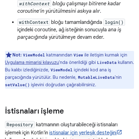
withContext
bloğu çalışmayı bitirene kadar
coroutine'in yürütülmesini askıya alır
.
withContext
bloğu tamamlandığında
login()
içindeki coroutine, ağ isteğinin sonucuyla
ana iş
parçacığında
yürütülmeye devam eder.
Not:
katmanından
ile iletişim kurmak için
ViewModel
View
Uygulama mimarisi kılavuzu
'nda önerildiği gibi
kullanın.
LiveData
Bu kalıbı izlediğinizde,
içindeki kod ana iş
ViewModel
parçacığında yürütülür. Bu nedenle,
'nin
MutableLiveData
işlevini doğrudan çağırabilirsiniz.
setValue()
İstisnaları işleme
Repository
katmanının oluşturabileceği istisnaları
işlemek için Kotlin'in
istisnalar için yerleşik desteğini