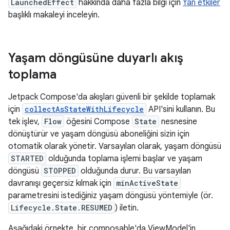
LaunchedEffect
hakkında daha fazla bilgi için
Yan etkiler
başlıklı makaleyi inceleyin.
Yaşam döngüsüne duyarlı akış
toplama
Jetpack Compose'da akışları güvenli bir şekilde toplamak
için
collectAsStateWithLifecycle
API'sini kullanın. Bu
tek işlev,
Flow
öğesini Compose
State
nesnesine
dönüştürür ve yaşam döngüsü aboneliğini sizin için
otomatik olarak yönetir. Varsayılan olarak, yaşam döngüsü
STARTED
olduğunda toplama işlemi başlar ve yaşam
döngüsü
STOPPED
olduğunda durur. Bu varsayılan
davranışı geçersiz kılmak için
minActiveState
parametresini istediğiniz yaşam döngüsü yöntemiyle (ör.
Lifecycle.State.RESUMED
) iletin.
Aşağıdaki örnekte, bir composable'da ViewModel'in