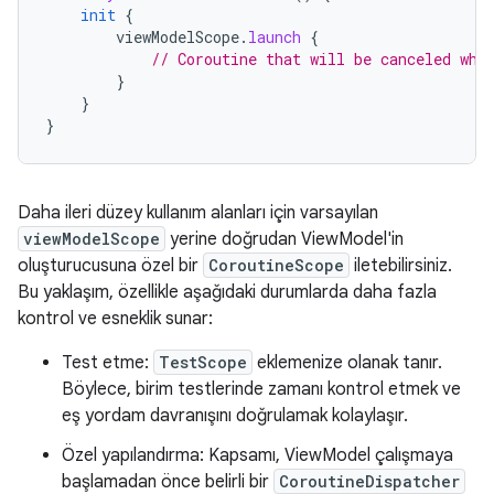
init
{
viewModelScope
.
launch
{
// Coroutine that will be canceled whe
}
}
}
Daha ileri düzey kullanım alanları için varsayılan
viewModelScope
yerine doğrudan ViewModel'in
oluşturucusuna özel bir
CoroutineScope
iletebilirsiniz.
Bu yaklaşım, özellikle aşağıdaki durumlarda daha fazla
kontrol ve esneklik sunar:
Test etme:
TestScope
eklemenize olanak tanır.
Böylece, birim testlerinde zamanı kontrol etmek ve
eş yordam davranışını doğrulamak kolaylaşır.
Özel yapılandırma: Kapsamı, ViewModel çalışmaya
başlamadan önce belirli bir
CoroutineDispatcher