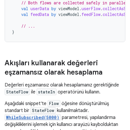
// Both flows are collected safely in parallel
val
userData
by
viewModel
.
userFlow
.
collectAsSt
val
feedData
by
viewModel
.
feedFlow
.
collectAsSt
// ...
}
Akışları kullanarak değerleri
eşzamansız olarak hesaplama
Değerleri eşzamansız olarak hesaplamanız gerektiğinde
StateFlow
ile
stateIn
operatörünü kullanın.
Aşağıdaki snippet'te
Flow
öğesine dönüştürülmüş
standart bir
StateFlow
kullanılmaktadır.
WhileSubscribed(5000)
parametresi, yapılandırma
değişikliklerini işlemek için kullanıcı arayüzü kaybolduktan