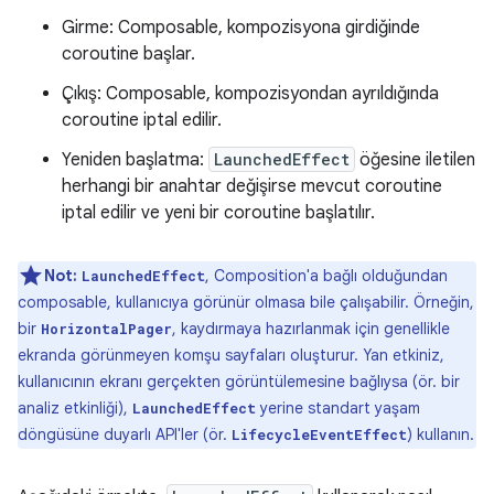
Girme: Composable, kompozisyona girdiğinde
coroutine başlar.
Çıkış: Composable, kompozisyondan ayrıldığında
coroutine iptal edilir.
Yeniden başlatma:
LaunchedEffect
öğesine iletilen
herhangi bir anahtar değişirse mevcut coroutine
iptal edilir ve yeni bir coroutine başlatılır.
Not:
, Composition'a bağlı olduğundan
LaunchedEffect
composable, kullanıcıya görünür olmasa bile çalışabilir. Örneğin,
bir
, kaydırmaya hazırlanmak için genellikle
HorizontalPager
ekranda görünmeyen komşu sayfaları oluşturur. Yan etkiniz,
kullanıcının ekranı gerçekten görüntülemesine bağlıysa (ör. bir
analiz etkinliği),
yerine standart yaşam
LaunchedEffect
döngüsüne duyarlı API'ler (ör.
) kullanın.
LifecycleEventEffect