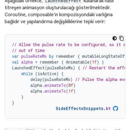
Aşağıdaki örnekte,
LaunchedEffect
kullanarak nasıl
titreşen animasyon oluşturulacağı gösterilmektedir.
Coroutine, composable'ın kompozisyondaki varlığına
bağlıdır ve yapılandırma değişikliklerine tepki verir:
// Allow the pulse rate to be configured, so it ca
// out of time
var
pulseRateMs
by
remember
{
mutableLongStateOf
(
3
val
alpha
=
remember
{
Animatable
(
1f
)
}
LaunchedEffect
(
pulseRateMs
)
{
// Restart the effec
while
(
isActive
)
{
delay
(
pulseRateMs
)
// Pulse the alpha ever
alpha
.
animateTo
(
0f
)
alpha
.
animateTo
(
1f
)
}
}
SideEffectsSnippets
.
kt