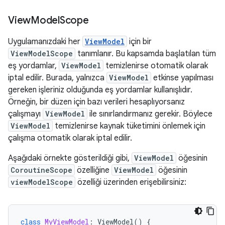
View
Model
Scope
Uygulamanızdaki her
ViewModel
için bir
ViewModelScope
tanımlanır. Bu kapsamda başlatılan tüm
eş yordamlar,
ViewModel
temizlenirse otomatik olarak
iptal edilir. Burada, yalnızca
ViewModel
etkinse yapılması
gereken işleriniz olduğunda eş yordamlar kullanışlıdır.
Örneğin, bir düzen için bazı verileri hesaplıyorsanız
çalışmayı
ViewModel
ile sınırlandırmanız gerekir. Böylece
ViewModel
temizlenirse kaynak tüketimini önlemek için
çalışma otomatik olarak iptal edilir.
Aşağıdaki örnekte gösterildiği gibi,
ViewModel
öğesinin
CoroutineScope
özelliğine
ViewModel
öğesinin
viewModelScope
özelliği üzerinden erişebilirsiniz:
class
MyViewModel
:
ViewModel
()
{