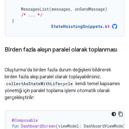
MessagesList
(
messages
,
onSendMessage
)
/* ... */
}
StateHoistingSnippets
.
kt
Birden fazla akışın paralel olarak toplanması
Oluşturma'da birden fazla durum değişkeni bildirerek
birden fazla akışı paralel olarak toplayabilirsiniz.
collectAsStateWithLifecycle
kendi temel kapsamını
yönettiği için paralel toplama işlemi otomatik olarak
gerçekleştirilir:
@Composable
fun
DashboardScreen
(
viewModel
:
DashboardViewModel