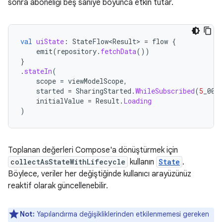
sonra aboneliği beş saniye boyunca etkin tutar.
val
uiState
:
StateFlow<Result>
=
flow
{
emit
(
repository
.
fetchData
())
}
.
stateIn
(
scope
=
viewModelScope
,
started
=
SharingStarted
.
WhileSubscribed
(
5
_000
initialValue
=
Result
.
Loading
)
Toplanan değerleri Compose'a dönüştürmek için
collectAsStateWithLifecycle
kullanın
State
.
Böylece, veriler her değiştiğinde kullanıcı arayüzünüz
reaktif olarak güncellenebilir.
Not:
Yapılandırma değişikliklerinden etkilenmemesi gereken