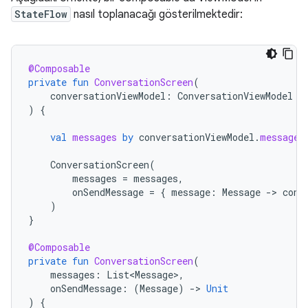
StateFlow
nasıl toplanacağı gösterilmektedir:
@Composable
private
fun
ConversationScreen
(
conversationViewModel
:
ConversationViewModel
=
)
{
val
messages
by
conversationViewModel
.
messages
ConversationScreen
(
messages
=
messages
,
onSendMessage
=
{
message
:
Message
-
>
conv
)
}
@Composable
private
fun
ConversationScreen
(
messages
:
List<Message>
,
onSendMessage
:
(
Message
)
-
>
Unit
)
{