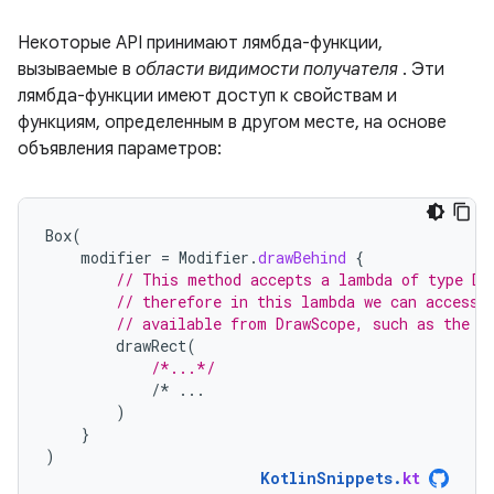
Некоторые API принимают лямбда-функции,
вызываемые в
области видимости получателя
. Эти
лямбда-функции имеют доступ к свойствам и
функциям, определенным в другом месте, на основе
объявления параметров:
Box
(
modifier
=
Modifier
.
drawBehind
{
// This method accepts a lambda of type Dr
// therefore in this lambda we can access 
// available from DrawScope, such as the `
drawRect
(
/*...*/
/*
...
)
}
)
KotlinSnippets
.
kt