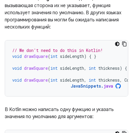
вызывающая сторона их не указывает, функция
использует значения по умолчанию. В других языках
программирования вы могли бы ожидать написания
нескольких функций:
// We don't need to do this in Kotlin!
void
drawSquare
(
int
sideLength
)
{
}
void
drawSquare
(
int
sideLength
,
int
thickness
)
{
}
void
drawSquare
(
int
sideLength
,
int
thickness
,
Col
JavaSnippets
.
java
В Kotlin можно написать одну функцию и указать
значения по умолчанию для аргументов: