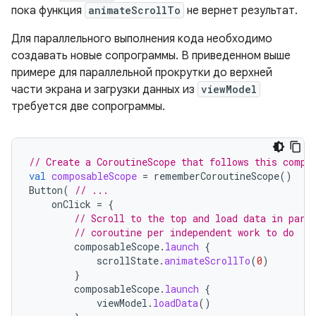
пока функция
animateScrollTo
не вернет результат.
Для параллельного выполнения кода необходимо
создавать новые сопрограммы. В приведенном выше
примере для параллельной прокрутки до верхней
части экрана и загрузки данных из
viewModel
требуется две сопрограммы.
// Create a CoroutineScope that follows this compo
val
composableScope
=
rememberCoroutineScope
()
Button
(
// ...
onClick
=
{
// Scroll to the top and load data in para
// coroutine per independent work to do
composableScope
.
launch
{
scrollState
.
animateScrollTo
(
0
)
}
composableScope
.
launch
{
viewModel
.
loadData
()