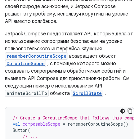
своей природе асинхронен, и Jetpack Compose
решает эту проблему, используя корутины на уровне
API вместо коллбэков.
Jetpack Compose предоставляет API, которые делают
использование сопрограмм безопасным на уровне
пользовательского интерфейса. Функция
rememberCoroutineScope
возвращает объект
CoroutineScope
, с помощью которого можно
создавать сопрограммы в обработчиках событий и
вызывать API Compose для приостановки работы. См.
следующий пример с использованием API
animateScrollTo
объекта
ScrollState
.
// Create a CoroutineScope that follows this compo
val
composableScope
=
rememberCoroutineScope
()
Button
(
// ...