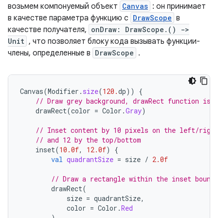
возьмем компонуемый объект
Canvas
: он принимает
в качестве параметра функцию с
DrawScope
в
качестве получателя,
onDraw: DrawScope.() ->
Unit
, что позволяет блоку кода вызывать функции-
члены, определенные в
DrawScope
.
Canvas
(
Modifier
.
size
(
120.
dp
))
{
// Draw grey background, drawRect function is 
drawRect
(
color
=
Color
.
Gray
)
// Inset content by 10 pixels on the left/righ
// and 12 by the top/bottom
inset
(
10.0f
,
12.0f
)
{
val
quadrantSize
=
size
/
2.0f
// Draw a rectangle within the inset bound
drawRect
(
size
=
quadrantSize
,
color
=
Color
.
Red
)