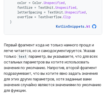
color
=
Color
.
Unspecified
,
fontSize
=
TextUnit
.
Unspecified
,
letterSpacing
=
TextUnit
.
Unspecified
,
overflow
=
TextOverflow
.
Clip
)
KotlinSnippets
.
kt
Первый фрагмент кода не только намного проще и
легче читается, но и самодокументируется. Указав
только
text
параметр, вы указываете, что для всех
остальных параметров вы хотите использовать
значения по умолчанию. Напротив, второй фрагмент
подразумевает, что вы хотите явно задать значения
для этих других параметров, хотя заданные вами
значения случайно являются значениями по умолчанию
для функции.