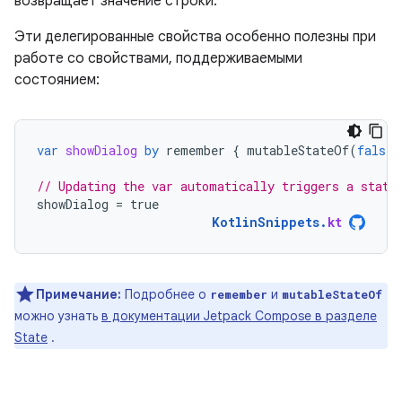
возвращает значение строки.
Эти делегированные свойства особенно полезны при
работе со свойствами, поддерживаемыми
состоянием:
var
showDialog
by
remember
{
mutableStateOf
(
false
)
// Updating the var automatically triggers a state
showDialog
=
true
KotlinSnippets
.
kt
Примечание:
Подробнее о
и
remember
mutableStateOf
можно узнать
в документации Jetpack Compose в разделе
State
.