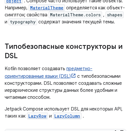
object
. Compose часто использует такие объекты.
Например,
MaterialTheme
определяется как объект-
синглтон; свойства
MaterialTheme.colors
,
shapes
и
typography
содержат значения текущей темы.
Типобезопасные конструкторы и
DSL
Kotlin позволяет создавать
предметно-
ориентированные языки (DSL)
с типобезопасными
конструкторами. DSL позволяют создавать сложные
иерархические структуры данных более удобным и
читаемым способом.
Jetpack Compose использует DSL для некоторых API,
таких как
LazyRow
и
LazyColumn
.