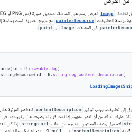
من القرص
ل للإنشاء
Image
هة برمجة التطبيقات
painterResource
مع مرجع الصورة. لست بحاجة إلى
painterResou
في المعدّلات
Image
أو
paint
.
ource
(
id
=
R
.
drawable
.
dog
),
stringResource
(
id
=
R
.
string
.
dog_content_description
)
LoadingImagesSni
ول
إلى تطبيقك، يجب توفير
contentDescription
لذا عليك التأكّد من أنّ النص مفهوم إذا تمت قراءته بصوت عالٍ وترجمته. في ا
str
لتحميل وصف المحتوى المترجَم من الملف
strings.xml
. إذا كان ال
 قيمة
contentDescription
على
null
لكي يتجاهله قارئ الشاشة.