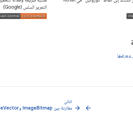
مكتبة لتحميل الصور تستند إلى أنماط "كوروتين" في Kotlin
التمرير السلس (Google)
 وعرضها
التالي
arrow_forward
arrow_back
مقارنة بين ImageBitmap وImageVector