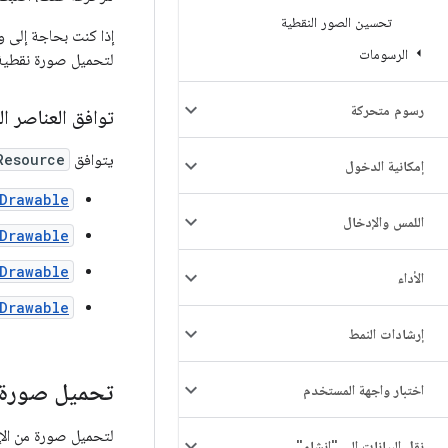
تحسين الصور النقطية
إذا كنت بحاجة إلى 
الرسومات
لتحميل صورة نقطية. لمزيد من ال
رسوم متحركة
توافق العناصر ال
يتوافق
Resource
إمكانية الدخول
Drawable
اللمس والإدخال
Drawable
Drawable
الأداء
Drawable
إرشادات النمط
تحميل صورة م
اختبار واجهة المستخدم
لتحميل صورة من الإن
نقل البيانات إلى "إنشاء"