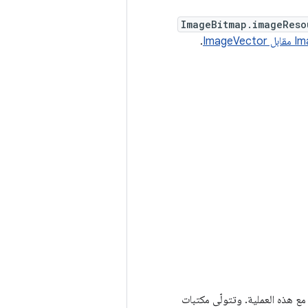
ImageBitmap.imageReso
ImageV
.
مع هذه العملية. وتتولّى مكتبات