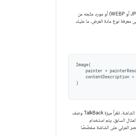
لعرض رسم على الشاشة. لتحميل صورة (مثل PNG أو JPEG أو WEBP) أو مورد متّجه من
 معرفة نوع مادة العرض، ما عليك
Image
(
painter
=
painterRes
contentDescription
=
)
للعناصر المرئية على الشاشة. تقرأ ميزة TalkBack وصف
لمثال السابق، يتم استخدام
عنصر المرئي على الشاشة مخصّصًا