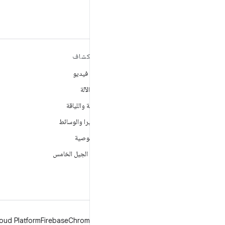
مزيد من المعلومات حول نظام
استكشاف
التشغيل ANDROID
ألعاب فيديو
Android
تعلُم الآلة
Android for Enterprise
الصحة واللياقة
الأمان
الكاميرا والوسائط
المصدر
الخصوصية
الأخبار
شبكة الجيل الخامس
المدوّنة
ملفات بودكاست
oud Platform
Firebase
Chrome
Android