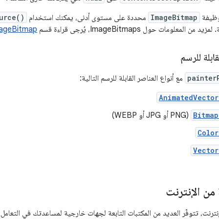
وظيفة
ImageBitmap
محددة على مستوى أدنى، يمكنك استخدام
urce()
معلومات حول ImageBitmaps، يُرجى قراءة قسم
ImageBitmap مقابل ector
قابلة للرسم
painter
مع أنواع العناصر القابلة للرسم التالية:
AnimatedVector
Bitmap
(PNG أو JPG أو WEBP)
Color
Vector
ن الإنترنت
ترنت، تتوفّر العديد من المكتبات التابعة لجهات خارجية لمساعدتك في التعامل 