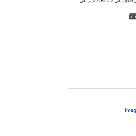
مكتبة سريعة وفعّالة لتحميل الصور على Android تركّز على