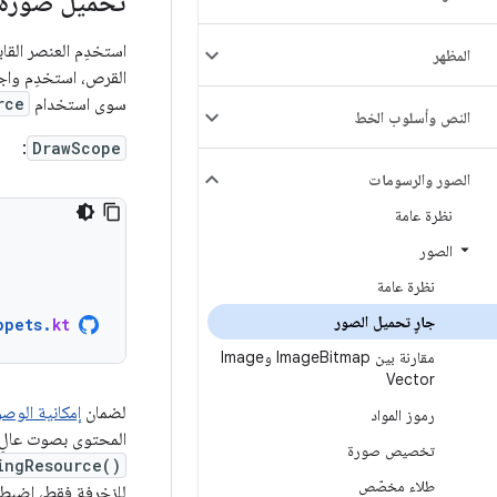
تحميل صورة 
استخدِم العنصر القاب
المظهر
القرص، استخدِم واج
سوى استخدام
rce
النص وأسلوب الخط
:
DrawScope
الصور والرسومات
نظرة عامة
الصور
نظرة عامة
جارٍ تحميل الصور
ppets
.
kt
مقارنة بين Image
Bitmap وImage
Vector
لضمان
إمكانية الوص
رموز المواد
المحتوى بصوت عالٍ، 
تخصيص صورة
ingResource()
طلاء مخصّص
للزخرفة فقط، اضبط