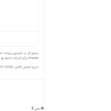
يخضع كل من المحتوى وعيّنات الت
Oracle و/أو الشركات التابعة لها.
تاريخ التعديل الأخير: 2026-07-15 (حسب التوقيت العالمي المتفَّق عليه)
X
متابعة AndroidDev@ على X