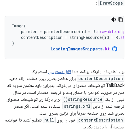
:
DrawScope
Image
(
painter
=
painterResource
(
id
=
R
.
drawable
.
dog
)
contentDescription
=
stringResource
(
id
=
R
.
str
)
LoadingImagesSnippets
.
kt
برای اطمینان از اینکه برنامه شما
قابل دسترسی
است، یک
contentDescription
برای عناصر بصری روی صفحه ارائه دهید.
TalkBack توضیحات محتوا را می‌خواند، بنابراین باید مطمئن شوید که
متن در صورت خواندن با صدای بلند و ترجمه، معنادار است. در مثال
قبلی، از یک
stringResource()
برای بارگذاری توضیحات محتوای
ترجمه شده از فایل
strings.xml
استفاده شده است. اگر عنصر
بصری شما روی صفحه صرفاً برای تزئین بصری است،
contentDescription
خود را روی
null
تنظیم کنید تا خواننده
صفحه آن را نادیده بگیرد.