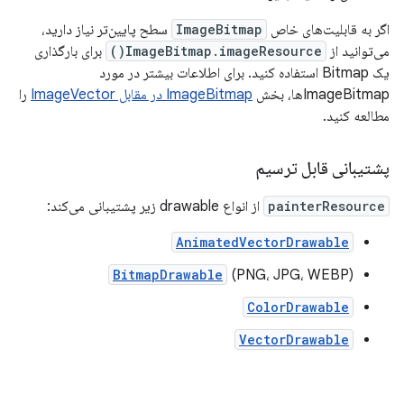
اگر به قابلیت‌های خاص
ImageBitmap
سطح پایین‌تر نیاز دارید،
می‌توانید از
ImageBitmap.imageResource()
برای بارگذاری
یک Bitmap استفاده کنید. برای اطلاعات بیشتر در مورد
ImageBitmapها، بخش
ImageBitmap در مقابل ImageVector
را
مطالعه کنید.
پشتیبانی قابل ترسیم
painterResource
از انواع drawable زیر پشتیبانی می‌کند:
AnimatedVectorDrawable
BitmapDrawable
(PNG، JPG، WEBP)
ColorDrawable
VectorDrawable