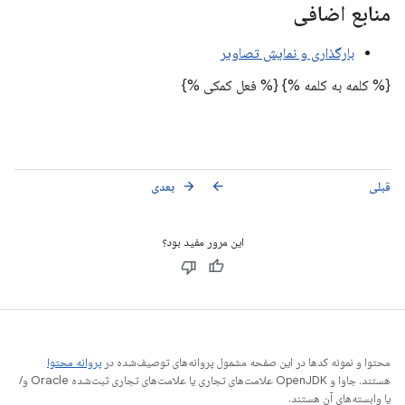
منابع اضافی
بارگذاری و نمایش تصاویر
{% کلمه به کلمه %}
{% فعل کمکی %}
قبلی
بعدی
arrow_forward
arrow_back
این مرور مفید بود؟
محتوا و نمونه کدها در این صفحه مشمول پروانه‌های توصیف‌شده در
پروانه محتوا
هستند. جاوا و OpenJDK علامت‌های تجاری یا علامت‌های تجاری ثبت‌شده Oracle و/
یا وابسته‌های آن هستند.