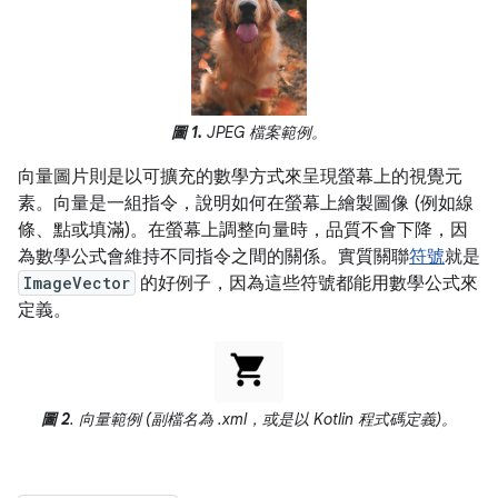
圖 1.
JPEG 檔案範例。
向量圖片則是以可擴充的數學方式來呈現螢幕上的視覺元
素。向量是一組指令，說明如何在螢幕上繪製圖像 (例如線
條、點或填滿)。在螢幕上調整向量時，品質不會下降，因
為數學公式會維持不同指令之間的關係。實質關聯
符號
就是
ImageVector
的好例子，因為這些符號都能用數學公式來
定義。
圖 2
. 向量範例 (副檔名為 .xml，或是以 Kotlin 程式碼定義)。