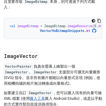
且需要存取
ImageBitmap
本身，則可透過下列方式載
入：
val
imageBitmap
=
ImageBitmap
.
imageResource
(
R
.
draw
VectorVsBitmapSnippets
.
kt
Image
Vector
VectorPainter
負責在螢幕上繪製出一個
ImageVector
。
ImageVector
支援部分可擴充向量圖形
(SVG) 指令。並非所有圖片都能以向量形式呈現 (例如，使
用相機拍攝的相片無法轉換成向量格式)。
如要建立自訂
ImageVector
，您可以匯入現有的向量可繪
XML 檔案 (使用
匯入工具
匯入 Android Studio)，或是以手動
的方式實作類別並提供路徑指令。