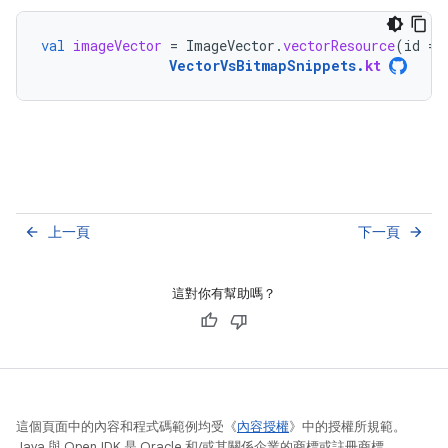
val
imageVector
=
ImageVector
.
vectorResource
(
id
=
VectorVsBitmapSnippets
.
kt
上一頁
下一頁
arrow_back
arrow_forward
這對你有幫助嗎？
這個頁面中的內容和程式碼範例均受《
內容授權
》中的授權所規範。
Java 與 OpenJDK 是 Oracle 和/或其關係企業的商標或註冊商標。