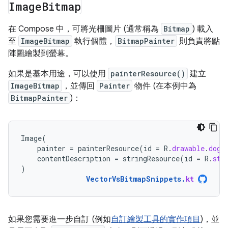
Image
Bitmap
在 Compose 中，可將光柵圖片 (通常稱為
Bitmap
) 載入
至
ImageBitmap
執行個體，
BitmapPainter
則負責將點
陣圖繪製到螢幕。
如果是基本用途，可以使用
painterResource()
建立
ImageBitmap
，並傳回
Painter
物件 (在本例中為
BitmapPainter
)：
Image
(
painter
=
painterResource
(
id
=
R
.
drawable
.
dog
)
contentDescription
=
stringResource
(
id
=
R
.
str
)
VectorVsBitmapSnippets
.
kt
如果您需要進一步自訂 (例如
自訂繪製工具的實作項目
)，並