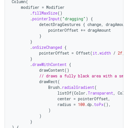
Column
(
modifier
=
Modifier
.
fillMaxSize
()
.
pointerInput
(
"dragging"
)
{
detectDragGestures
{
change
,
dragAmoun
pointerOffset
+=
dragAmount
}
}
.
onSizeChanged
{
pointerOffset
=
Offset
(
it
.
width
/
2f
,
}
.
drawWithContent
{
drawContent
()
// draws a fully black area with a sma
drawRect
(
Brush
.
radialGradient
(
listOf
(
Color
.
Transparent
,
Colo
center
=
pointerOffset
,
radius
=
100.
dp
.
toPx
(),
)
)
}
)
{