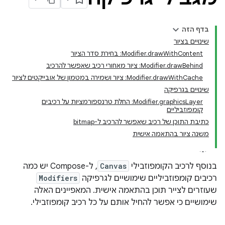
בדף הזה
שינויים בציור
Modifier.drawWithContent: בחירת סדר הציור
‫Modifier.drawBehind: ציור מאחורי רכיב שאפשר להרכיב
‫Modifier.drawWithCache: ציור ושמירה במטמון של אובייקטים לציור
שינויים בגרפיקה
‫Modifier.graphicsLayer: החלת טרנספורמציות על רכיבים
קומפוזביליים
כתיבת התוכן של רכיב שאפשר להרכיב ל-bitmap
משנה ציור בהתאמה אישית
בנוסף לרכיב הקומפוזבילי
Canvas
, ל-Compose יש כמה
רכיבים קומפוזביליים שימושיים לגרפיקה
Modifiers
שעוזרים לצייר תוכן בהתאמה אישית. המאפיינים האלה
שימושיים כי אפשר להחיל אותם על כל רכיב קומפוזבילי.