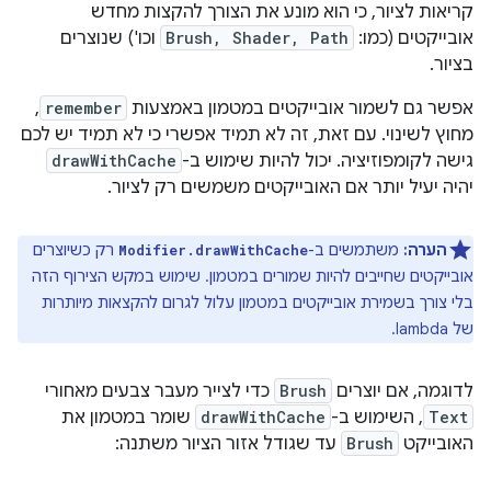
קריאות לציור, כי הוא מונע את הצורך להקצות מחדש
אובייקטים (כמו:
Brush, Shader, Path
וכו') שנוצרים
בציור.
אפשר גם לשמור אובייקטים במטמון באמצעות
remember
,
מחוץ לשינוי. עם זאת, זה לא תמיד אפשרי כי לא תמיד יש לכם
גישה לקומפוזיציה. יכול להיות שימוש ב-
drawWithCache
יהיה יעיל יותר אם האובייקטים משמשים רק לציור.
הערה:
משתמשים ב-
רק כשיוצרים
Modifier.drawWithCache
אובייקטים שחייבים להיות שמורים במטמון. שימוש במקש הצירוף הזה
בלי צורך בשמירת אובייקטים במטמון עלול לגרום להקצאות מיותרות
של lambda.
לדוגמה, אם יוצרים
Brush
כדי לצייר מעבר צבעים מאחורי
Text
, השימוש ב-
drawWithCache
שומר במטמון את
האובייקט
Brush
עד שגודל אזור הציור משתנה: