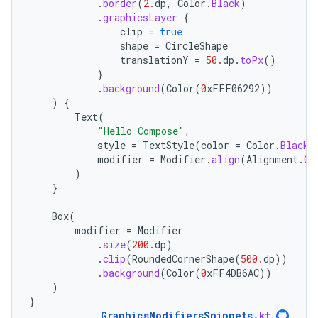
.
border
(
2.
dp
,
Color
.
Black
)
.
graphicsLayer
{
clip
=
true
shape
=
CircleShape
translationY
=
50.
dp
.
toPx
()
}
.
background
(
Color
(
0
xFFF06292
))
)
{
Text
(
"Hello Compose"
,
style
=
TextStyle
(
color
=
Color
.
Black
,
modifier
=
Modifier
.
align
(
Alignment
.
Ce
)
}
Box
(
modifier
=
Modifier
.
size
(
200.
dp
)
.
clip
(
RoundedCornerShape
(
500.
dp
))
.
background
(
Color
(
0
xFF4DB6AC
))
)
}
GraphicsModifiersSnippets
.
kt