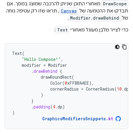
DrawScope
מאחורי התוכן שניתן להרכבה שמוצג במסך. אם
תבדקו את ההטמעה של
Canvas
, תראו שזו רק עטיפה נוחה
של
Modifier.drawBehind
.
כדי לצייר מלבן מעוגל מאחורי
Text
:
Text
(
"Hello Compose!"
,
modifier
=
Modifier
.
drawBehind
{
drawRoundRect
(
Color
(
0
xFFBBAAEE
),
cornerRadius
=
CornerRadius
(
10.
dp
.
)
}
.
padding
(
4.
dp
)
)
GraphicsModifiersSnippets
.
kt