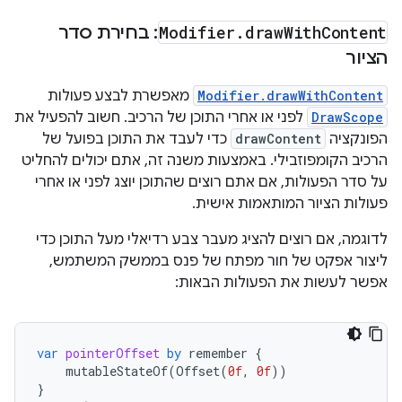
Content
With
draw
.
Modifier
: בחירת סדר
הציור
Modifier.drawWithContent
מאפשרת לבצע פעולות
DrawScope
לפני או אחרי התוכן של הרכיב. חשוב להפעיל את
הפונקציה
drawContent
כדי לעבד את התוכן בפועל של
הרכיב הקומפוזבילי. באמצעות משנה זה, אתם יכולים להחליט
על סדר הפעולות, אם אתם רוצים שהתוכן יוצג לפני או אחרי
פעולות הציור המותאמות אישית.
לדוגמה, אם רוצים להציג מעבר צבע רדיאלי מעל התוכן כדי
ליצור אפקט של חור מפתח של פנס בממשק המשתמש,
אפשר לעשות את הפעולות הבאות:
var
pointerOffset
by
remember
{
mutableStateOf
(
Offset
(
0f
,
0f
))
}