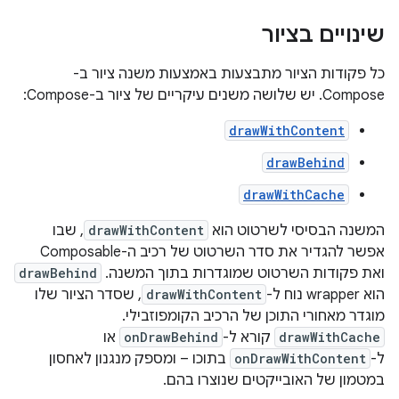
שינויים בציור
כל פקודות הציור מתבצעות באמצעות משנה ציור ב-
Compose. יש שלושה משנים עיקריים של ציור ב-Compose:
drawWithContent
drawBehind
drawWithCache
המשנה הבסיסי לשרטוט הוא
drawWithContent
, שבו
אפשר להגדיר את סדר השרטוט של רכיב ה-Composable
ואת פקודות השרטוט שמוגדרות בתוך המשנה. ‫
drawBehind
הוא wrapper נוח ל-
drawWithContent
, שסדר הציור שלו
מוגדר מאחורי התוכן של הרכיב הקומפוזבילי.
drawWithCache
קורא ל-
onDrawBehind
או
ל-
onDrawWithContent
בתוכו – ומספק מנגנון לאחסון
במטמון של האובייקטים שנוצרו בהם.