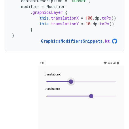
contentDescription
=
"Sunset"
,
modifier
=
Modifier
.
graphicsLayer
{
this
.
translationX
=
100.
dp
.
toPx
()
this
.
translationY
=
10.
dp
.
toPx
()
}
)
GraphicsModifiersSnippets
.
kt