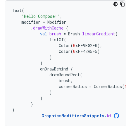
Text
(
"Hello Compose!"
,
modifier
=
Modifier
.
drawWithCache
{
val
brush
=
Brush
.
linearGradient
(
listOf
(
Color
(
0
xFF9E82F0
),
Color
(
0
xFF42A5F5
)
)
)
onDrawBehind
{
drawRoundRect
(
brush
,
cornerRadius
=
CornerRadius
(
10
)
}
}
)
GraphicsModifiersSnippets
.
kt