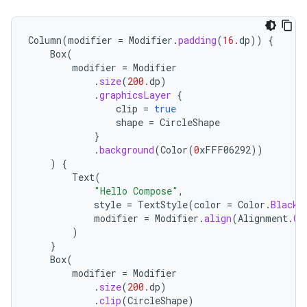
Column
(
modifier
=
Modifier
.
padding
(
16.
dp
))
{
Box
(
modifier
=
Modifier
.
size
(
200.
dp
)
.
graphicsLayer
{
clip
=
true
shape
=
CircleShape
}
.
background
(
Color
(
0
xFFF06292
))
)
{
Text
(
"Hello Compose"
,
style
=
TextStyle
(
color
=
Color
.
Black
,
modifier
=
Modifier
.
align
(
Alignment
.
Ce
)
}
Box
(
modifier
=
Modifier
.
size
(
200.
dp
)
.
clip
(
CircleShape
)