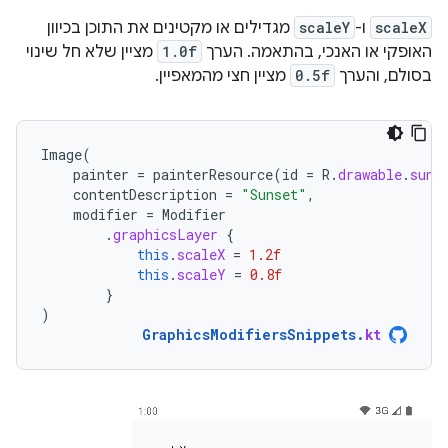
scaleX
ו-
scaleY
מגדילים או מקטינים את התוכן בכיוון
האופקי או האנכי, בהתאמה. הערך
1.0f
מציין שלא חל שינוי
בסולם, והערך
0.5f
מציין חצי מהמאפיין.
Image
(
painter
=
painterResource
(
id
=
R
.
drawable
.
suns
contentDescription
=
"Sunset"
,
modifier
=
Modifier
.
graphicsLayer
{
this
.
scaleX
=
1.2f
this
.
scaleY
=
0.8f
}
)
GraphicsModifiersSnippets
.
kt