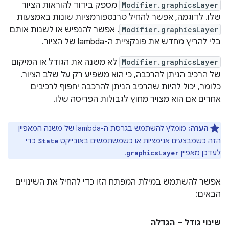
Modifier.graphicsLayer
מספק בידוד להוראות הציור
שלו. לדוגמה, אפשר להחיל טרנספורמציות שונות באמצעות
Modifier.graphicsLayer
. אפשר להנפיש או לשנות אותם
בלי להריץ מחדש את פונקציית ה-lambda של הציור.
Modifier.graphicsLayer
לא משנה את הגודל או המיקום
של הרכיב הניתן להרכבה, כי הוא משפיע רק על שלב הציור.
כלומר, יכול להיות שהרכיב הניתן להרכבה יחפוף לרכיבים
אחרים אם הוא מצויר מחוץ לגבולות הפריסה שלו.
הערה:
מומלץ להשתמש בגרסת ה-lambda של משנה המאפיין
הזה כשמבצעים אנימציות או כשמשתמשים באובייקט
כדי
State
לעדכן מאפיין
.
graphicsLayer
אפשר להשתמש במילת המפתח הזו כדי להחיל את השינויים
הבאים:
שינוי גודל – הגדלה