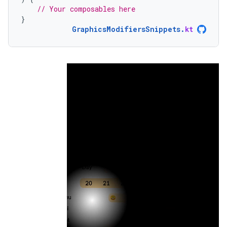
// Your composables here
}
GraphicsModifiersSnippets
.
kt