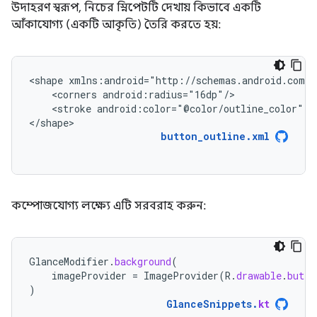
উদাহরণ স্বরূপ, নিচের স্নিপেটটি দেখায় কিভাবে একটি
আঁকাযোগ্য (একটি আকৃতি) তৈরি করতে হয়:
<shape
<corners
<stroke
android:color="@color/outline_color"
a
</shape>
button_outline.xml
কম্পোজযোগ্য লক্ষ্যে এটি সরবরাহ করুন:
GlanceModifier
.
background
(
imageProvider
=
ImageProvider
(
R
.
drawable
.
butto
)
GlanceSnippets
.
kt