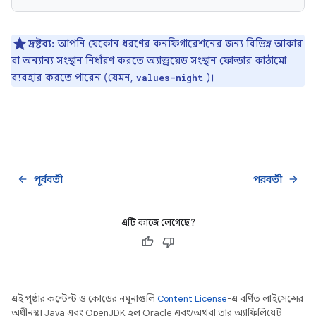
দ্রষ্টব্য:
আপনি যেকোন ধরণের কনফিগারেশনের জন্য বিভিন্ন আকার
বা অন্যান্য সংস্থান নির্ধারণ করতে অ্যান্ড্রয়েড সংস্থান ফোল্ডার কাঠামো
ব্যবহার করতে পারেন (যেমন,
)।
values-night
পূর্ববর্তী
পরবর্তী
arrow_back
arrow_forward
এটি কাজে লেগেছে?
এই পৃষ্ঠার কন্টেন্ট ও কোডের নমুনাগুলি
Content License
-এ বর্ণিত লাইসেন্সের
অধীনস্থ। Java এবং OpenJDK হল Oracle এবং/অথবা তার অ্যাফিলিয়েট