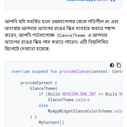
আপনি যদি সমর্থিত হলে ওয়ালপেপার থেকে গতিশীল রং এবং
অন্যথায় আপনার অ্যাপের রঙের স্কিম ব্যবহার করতে পছন্দ
করেন, আপনি শর্তসাপেক্ষে
GlanceTheme
এ আপনার
অ্যাপের রঙের স্কিম পাস করতে পারেন। এটি নিম্নলিখিত
স্নিপেটে দেখানো হয়েছে:
override
suspend
fun
provideGlance
(
context
:
Contex
provideContent
{
GlanceTheme
(
if
(
Build
.
VERSION
.
SDK_INT
>
=
Build
.
VER
GlanceTheme
.
colors
else
MyAppWidgetGlanceColorScheme
.
color
)
{
MyContent
()