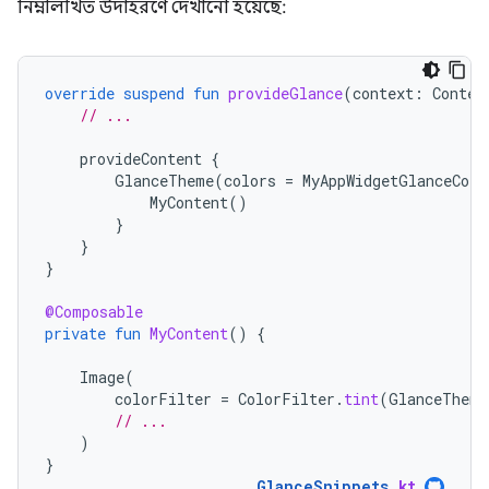
নিম্নলিখিত উদাহরণে দেখানো হয়েছে:
override
suspend
fun
provideGlance
(
context
:
Contex
// ...
provideContent
{
GlanceTheme
(
colors
=
MyAppWidgetGlanceColo
MyContent
()
}
}
}
@Composable
private
fun
MyContent
()
{
Image
(
colorFilter
=
ColorFilter
.
tint
(
GlanceTheme
// ...
)
}
GlanceSnippets
.
kt