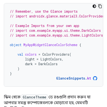
// Remember, use the Glance imports
// import androidx.glance.material3.ColorProviders
// Example Imports from your own app
// import com.example.myapp.ui.theme.DarkColors
// import com.example.myapp.ui.theme.LightColors
object
MyAppWidgetGlanceColorScheme
{
val
colors
=
ColorProviders
(
light
=
LightColors
,
dark
=
DarkColors
)
}
GlanceSnippets
.
kt
স্কিম থেকে
GlanceTheme
তে রঙগুলি প্রদান করুন যা
আপনার সমস্ত কম্পোজেবলকে মোড়ানো হয়, যেমনটি