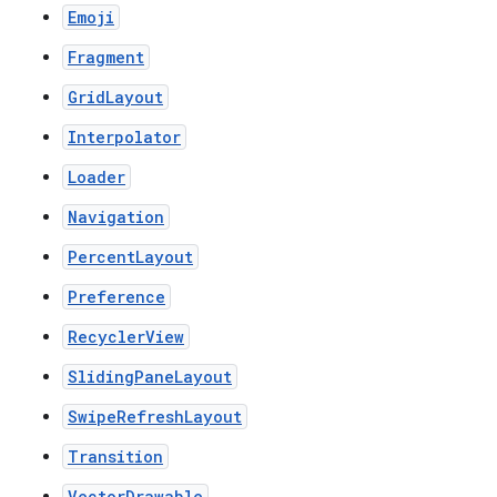
Emoji
Fragment
GridLayout
Interpolator
Loader
Navigation
PercentLayout
Preference
RecyclerView
SlidingPaneLayout
SwipeRefreshLayout
Transition
VectorDrawable