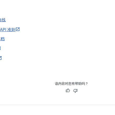
路线
 API 准则
文档
该内容对您有帮助吗？