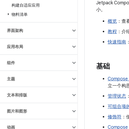
Jetpack 
构建自适应应用
小。
物料清单
概览
：查看
界面架构
教程
：介
快速指南
应用布局
组件
基础
Compos
主题
立一个构思
文本和排版
管理状态
可组合项
图片和图形
修饰符
：
Compos
动画