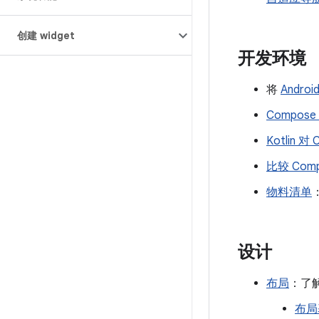
创建 widget
开发环境
将
Androi
Compos
Kotlin 
比较 Com
物料清单
设计
布局
：了解
布局