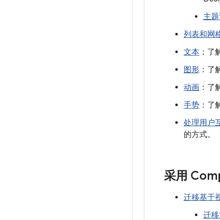
主题
列表和网
文本
：了解
图形
：了解
动画
：了解
手势
：了解
处理用户
的方式。
采用 Com
迁移基于
迁移