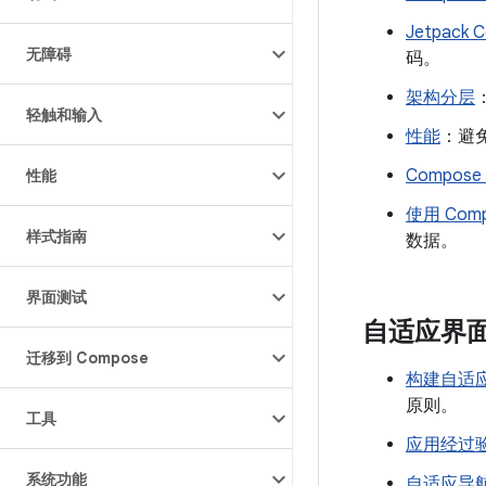
Jetpack
无障碍
码。
架构分层
轻触和输入
性能
：避
Compos
性能
使用 Com
样式指南
数据。
界面测试
自适应界
迁移到 Compose
构建自适
原则。
工具
应用经过
系统功能
自适应导