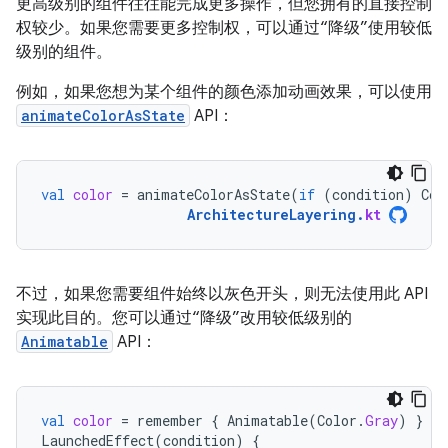
更高级别的组件往往能完成更多操作，但您拥有的直接控制
权较少。如果您需要更多控制权，可以通过“降级”使用较低
级别的组件。
例如，如果您想为某个组件的颜色添加动画效果，可以使用
animateColorAsState
API：
val
color
=
animateColorAsState
(
if
(
condition
)
Col
ArchitectureLayering
.
kt
不过，如果您需要组件始终以灰色开头，则无法使用此 API
实现此目的。您可以通过“降级”改用较低级别的
Animatable
API：
val
color
=
remember
{
Animatable
(
Color
.
Gray
)
}
LaunchedEffect
(
condition
)
{