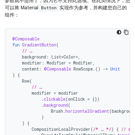
参数就不适用了，因为它不支持此选项。在此类情况下，您
可以将 Material
Button
实现作为参考，并构建您自己的
组件：
@Composable
fun
GradientButton
(
// …
background
:
List<Color>
,
modifier
:
Modifier
=
Modifier
,
content
:
@Composable
RowScope
.()
-
>
Unit
)
{
Row
(
// …
modifier
=
modifier
.
clickable
(
onClick
=
{})
.
background
(
Brush
.
horizontalGradient
(
backgroun
)
)
{
CompositionLocalProvider
(
/* … */
)
{
// se