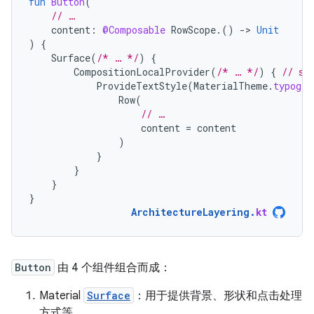
fun
Button
(
// …
content
:
@Composable
RowScope
.()
-
>
Unit
)
{
Surface
(
/* … */
)
{
CompositionLocalProvider
(
/* … */
)
{
// se
ProvideTextStyle
(
MaterialTheme
.
typogra
Row
(
// …
content
=
content
)
}
}
}
}
ArchitectureLayering
.
kt
Button
由 4 个组件组合而成：
Material
Surface
：用于提供背景、形状和点击处理
方式等。