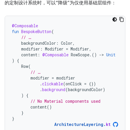
的定制设计系统时，可以“降级”为仅使用基础层组件：
@Composable
fun
BespokeButton
(
// …
backgroundColor
:
Color
,
modifier
:
Modifier
=
Modifier
,
content
:
@Composable
RowScope
.()
-
>
Unit
)
{
Row
(
// …
modifier
=
modifier
.
clickable
(
onClick
=
{})
.
background
(
backgroundColor
)
)
{
// No Material components used
content
()
}
}
ArchitectureLayering
.
kt