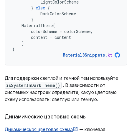
LightColorScheme
}
else
{
DarkColorScheme
}
MaterialTheme
(
colorScheme
=
colorScheme
,
content
=
content
)
}
Material3Snippets
.
kt
Для поддержки светлой и темной тем используйте
isSystemInDarkTheme()
. В зависимости от
системных настроек определите, какую цветовую
схему использовать: светлую или темную.
Динамические цветовые схемы
Динамическая цветовая схема
— ключевая