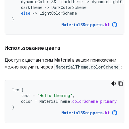
dynamicColor
 && 
!
darkTheme
-
>
dynamicLightCol
darkTheme
-
>
DarkColorScheme
else
-
>
LightColorScheme
}
Material3Snippets
.
kt
Использование цвета
Доступ к цветам темы Material в вашем приложении
можно получить через
MaterialTheme.colorScheme
:
Text
(
text
=
"Hello theming"
,
color
=
MaterialTheme
.
colorScheme
.
primary
)
Material3Snippets
.
kt