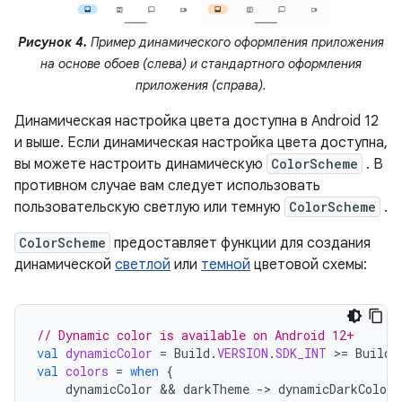
Рисунок 4.
Пример динамического оформления приложения
на основе обоев (слева) и стандартного оформления
приложения (справа).
Динамическая настройка цвета доступна в Android 12
и выше. Если динамическая настройка цвета доступна,
вы можете настроить динамическую
ColorScheme
. В
противном случае вам следует использовать
пользовательскую светлую или темную
ColorScheme
.
ColorScheme
предоставляет функции для создания
динамической
светлой
или
темной
цветовой схемы:
// Dynamic color is available on Android 12+
val
dynamicColor
=
Build
.
VERSION
.
SDK_INT
>
=
Build
.
val
colors
=
when
{
dynamicColor
 && 
darkTheme
-
>
dynamicDarkColorS