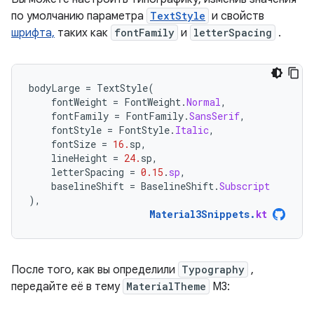
по умолчанию параметра
TextStyle
и свойств
шрифта,
таких как
fontFamily
и
letterSpacing
.
bodyLarge
=
TextStyle
(
fontWeight
=
FontWeight
.
Normal
,
fontFamily
=
FontFamily
.
SansSerif
,
fontStyle
=
FontStyle
.
Italic
,
fontSize
=
16.
sp
,
lineHeight
=
24.
sp
,
letterSpacing
=
0.15
.
sp
,
baselineShift
=
BaselineShift
.
Subscript
),
Material3Snippets
.
kt
После того, как вы определили
Typography
,
передайте её в тему
MaterialTheme
M3: