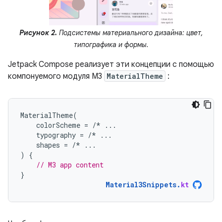
Рисунок 2.
Подсистемы материального дизайна: цвет,
типографика и формы.
Jetpack Compose реализует эти концепции с помощью
компонуемого модуля M3
MaterialTheme
:
MaterialTheme
(
colorScheme
=
/*
...
typography
=
/*
...
shapes
=
/*
...
)
{
// M3 app content
}
Material3Snippets
.
kt