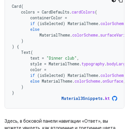
Card
(
colors
=
CardDefaults
.
cardColors
(
containerColor
=
if
(
isSelected
)
MaterialTheme
.
colorScheme
.
else
MaterialTheme
.
colorScheme
.
surfaceVaria
)
)
{
Text
(
text
=
"Dinner club"
,
style
=
MaterialTheme
.
typography
.
bodyLarge
color
=
if
(
isSelected
)
MaterialTheme
.
colorScheme
.
else
MaterialTheme
.
colorScheme
.
onSurface
,
)
}
Material3Snippets
.
kt
Здесь, в боковой панели навигации «Ответ», вы
можете увидеть, как вторичные и третичные цвета