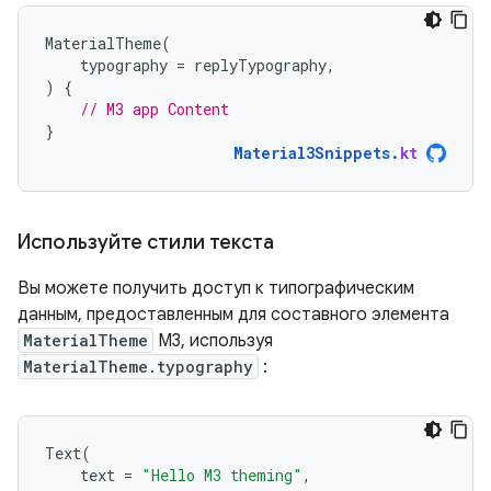
MaterialTheme
(
typography
=
replyTypography
,
)
{
// M3 app Content
}
Material3Snippets
.
kt
Используйте стили текста
Вы можете получить доступ к типографическим
данным, предоставленным для составного элемента
MaterialTheme
M3, используя
MaterialTheme.typography
:
Text
(
text
=
"Hello M3 theming"
,