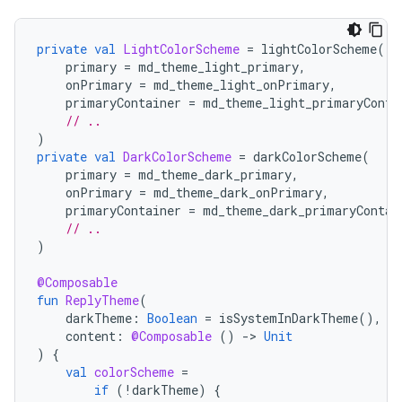
private
val
LightColorScheme
=
lightColorScheme
(
primary
=
md_theme_light_primary
,
onPrimary
=
md_theme_light_onPrimary
,
primaryContainer
=
md_theme_light_primaryConta
// ..
)
private
val
DarkColorScheme
=
darkColorScheme
(
primary
=
md_theme_dark_primary
,
onPrimary
=
md_theme_dark_onPrimary
,
primaryContainer
=
md_theme_dark_primaryContai
// ..
)
@Composable
fun
ReplyTheme
(
darkTheme
:
Boolean
=
isSystemInDarkTheme
(),
content
:
@Composable
()
-
>
Unit
)
{
val
colorScheme
=
if
(
!
darkTheme
)
{