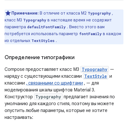
Примечание:
В отличие от класса M2
,
Typography
класс M3
в настоящее время не содержит
Typography
параметра
. Вместо этого вам
defaultFontFamily
потребуется использовать параметр
в каждом
fontFamily
из отдельных
.
TextStyles
Определение типографики
Compose предоставляет класс M3
Typography
—
наряду с существующими классами
TextStyle
и
классами
, связанными со шрифтами
, — для
моделирования шкалы шрифтов Material 3.
Конструктор
Typography
предлагает значения по
умолчанию для каждого стиля, поэтому вы можете
опустить любые параметры, которые не хотите
настраивать: