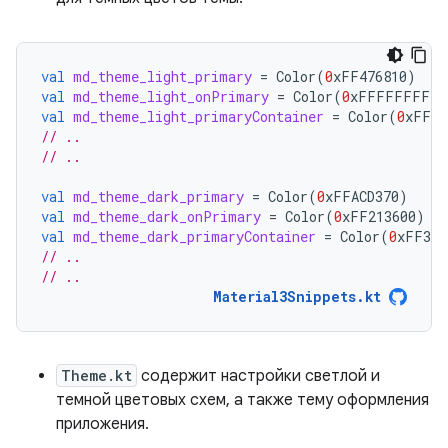
val
md_theme_light_primary
=
Color
(
0
xFF476810
)
val
md_theme_light_onPrimary
=
Color
(
0
xFFFFFFFF
)
val
md_theme_light_primaryContainer
=
Color
(
0
xFFC7
// ..
// ..
val
md_theme_dark_primary
=
Color
(
0
xFFACD370
)
val
md_theme_dark_onPrimary
=
Color
(
0
xFF213600
)
val
md_theme_dark_primaryContainer
=
Color
(
0
xFF324
// ..
// ..
Material3Snippets.kt
Theme.kt
содержит настройки светлой и
темной цветовых схем, а также тему оформления
приложения.