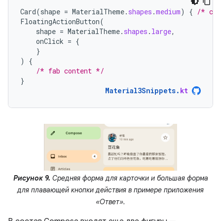
Card
(
shape
=
MaterialTheme
.
shapes
.
medium
)
{
/* car
FloatingActionButton
(
shape
=
MaterialTheme
.
shapes
.
large
,
onClick
=
{
}
)
{
/* fab content */
}
Material3Snippets
.
kt
Рисунок 9.
Средняя форма для карточки и большая форма
для плавающей кнопки действия в примере приложения
«Ответ».