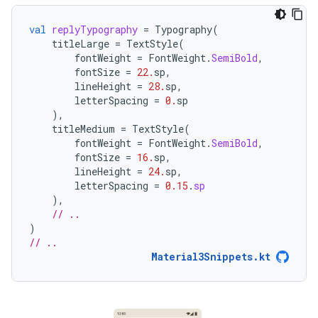
val
replyTypography
=
Typography
(
titleLarge
=
TextStyle
(
fontWeight
=
FontWeight
.
SemiBold
,
fontSize
=
22.
sp
,
lineHeight
=
28.
sp
,
letterSpacing
=
0.
sp
),
titleMedium
=
TextStyle
(
fontWeight
=
FontWeight
.
SemiBold
,
fontSize
=
16.
sp
,
lineHeight
=
24.
sp
,
letterSpacing
=
0.15
.
sp
),
// ..
)
// ..
Material3Snippets.kt