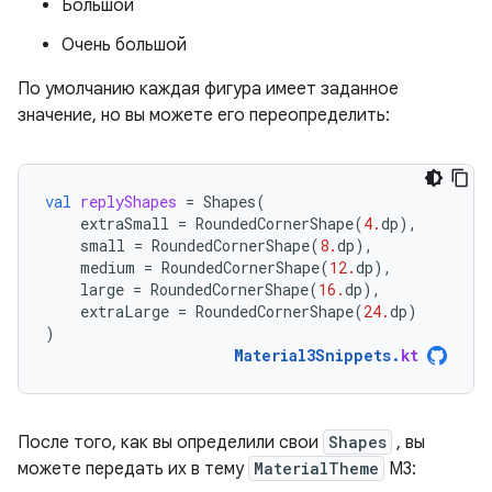
Большой
Очень большой
По умолчанию каждая фигура имеет заданное
значение, но вы можете его переопределить:
val
replyShapes
=
Shapes
(
extraSmall
=
RoundedCornerShape
(
4.
dp
),
small
=
RoundedCornerShape
(
8.
dp
),
medium
=
RoundedCornerShape
(
12.
dp
),
large
=
RoundedCornerShape
(
16.
dp
),
extraLarge
=
RoundedCornerShape
(
24.
dp
)
)
Material3Snippets
.
kt
После того, как вы определили свои
Shapes
, вы
можете передать их в тему
MaterialTheme
M3: