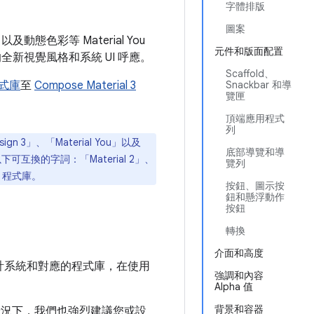
字體排版
圖案
動態色彩等 Material You
元件和版面配置
中的全新視覺風格和系統 UI 呼應。
Scaffold、
 程式庫
至
Compose Material 3
Snackbar 和導
覽匣
頂端應用程式
列
n 3」、「Material You」以及
底部導覽和導
2」是指以下可互換的字詞：「Material 2」、
覽列
ck 程式庫。
按鈕、圖示按
鈕和懸浮動作
按鈕
轉換
介面和高度
計系統和對應的程式庫，在使用
強調和內容
Alpha 值
背景和容器
類情況下，我們也強烈建議您或設