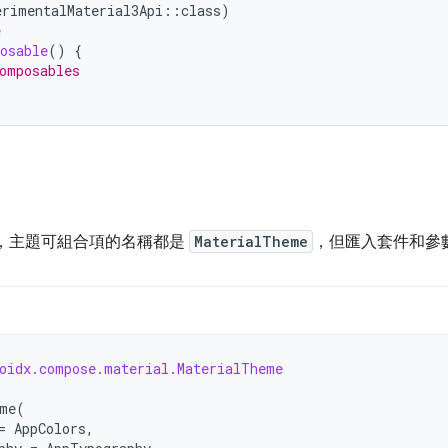
erimentalMaterial3Api
::
class
)
e
osable
()
{
omposables
3 中，主題可組合項的名稱都是
MaterialTheme
，但匯入套件和參
oidx.compose.material.MaterialTheme
me
(
=
AppColors
,