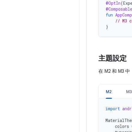
@OptIn
(
Exp
@Composabl
fun
AppComp
// M3 c
}
主題設定
在 M2 和 M
M2
M3
import
andr
MaterialThe
colors