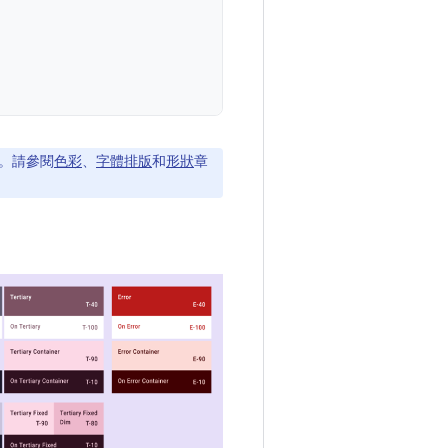
。請參閱
色彩
、
字體排版
和
形狀
章