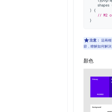
typogra
shapes
)
{
// M2 c
}
注意：
這兩種
節，瞭解如何解決
顏色