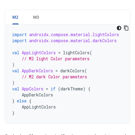
M2
M3
import
androidx.compose.material.lightColors
import
androidx.compose.material.darkColors
val
AppLightColors
=
lightColors
(
// M2 light Color parameters
)
val
AppDarkColors
=
darkColors
(
// M2 dark Color parameters
)
val
AppColors
=
if
(
darkTheme
)
{
AppDarkColors
}
else
{
AppLightColors
}