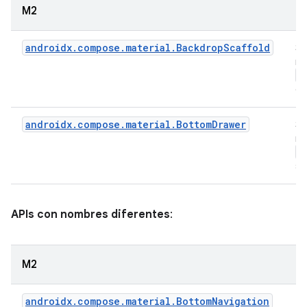
M2
M
androidx.compose.material.BackdropScaffold
Si
mi
B
en
androidx.compose.material.BottomDrawer
Si
mi
M
su
APIs con nombres diferentes
:
M2
androidx.compose.material.BottomNavigation