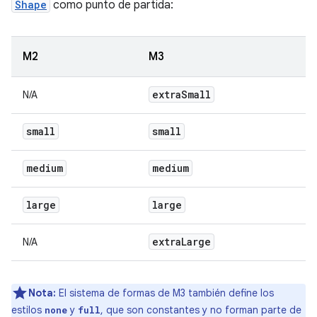
Shape
como punto de partida:
M2
M3
extra
Small
N/A
small
small
medium
medium
large
large
extra
Large
N/A
Nota:
El sistema de formas de M3 también define los
estilos
y
, que son constantes y no forman parte de
none
full