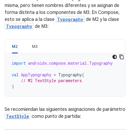
misma, pero tienen nombres diferentes y se asignan de
forma distinta a los componentes de M3. En Compose,
esto se aplica a la clase
Typography
de M2 y la clase
Typography
de M3:
M2
M3
import
androidx.compose.material.Typography
val
AppTypography
=
Typography
(
// M2 TextStyle parameters
)
Se recomiendan las siguientes asignaciones de parámetro
TextStyle
como punto de partida: