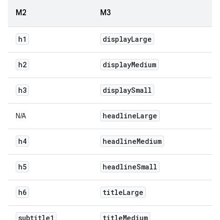
M2
M3
h1
display
Large
h2
display
Medium
h3
display
Small
headline
Large
N/A
h4
headline
Medium
h5
headline
Small
h6
title
Large
subtitle1
title
Medium