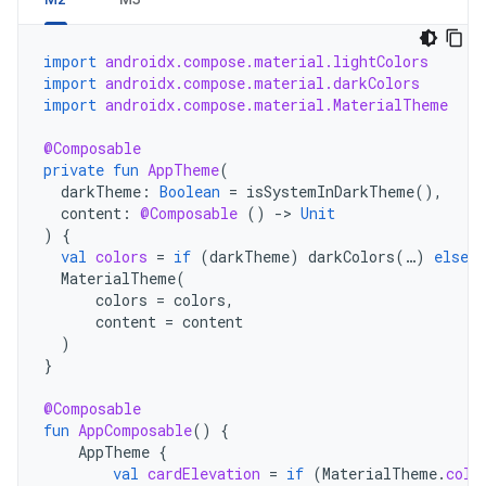
import
androidx.compose.material.lightColors
import
androidx.compose.material.darkColors
import
androidx.compose.material.MaterialTheme
@Composable
private
fun
AppTheme
(
darkTheme
:
Boolean
=
isSystemInDarkTheme
(),
content
:
@Composable
()
-
>
Unit
)
{
val
colors
=
if
(
darkTheme
)
darkColors
(
…
)
else
l
MaterialTheme
(
colors
=
colors
,
content
=
content
)
}
@Composable
fun
AppComposable
()
{
AppTheme
{
val
cardElevation
=
if
(
MaterialTheme
.
colo