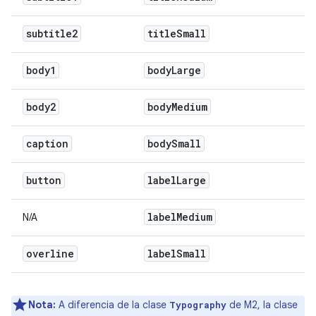
subtitle2
title
Small
body1
body
Large
body2
body
Medium
caption
body
Small
button
label
Large
label
Medium
N/A
overline
label
Small
Nota:
A diferencia de la clase
de M2, la clase
Typography