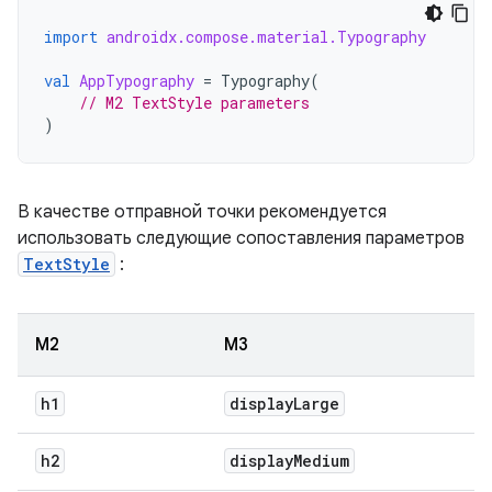
import
androidx.compose.material.Typography
val
AppTypography
=
Typography
(
// M2 TextStyle parameters
)
В качестве отправной точки рекомендуется
использовать следующие сопоставления параметров
TextStyle
:
М2
М3
h1
display
Large
h2
display
Medium