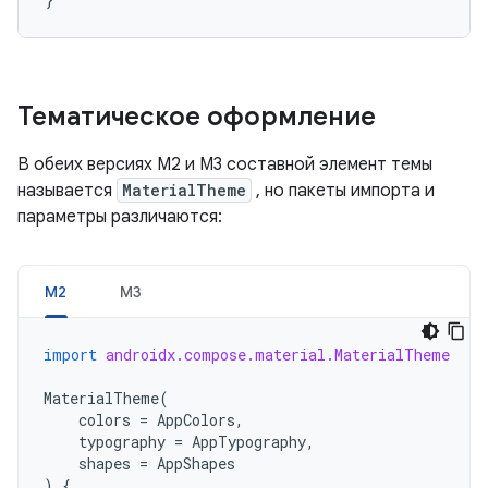
Тематическое оформление
В обеих версиях M2 и M3 составной элемент темы
называется
MaterialTheme
, но пакеты импорта и
параметры различаются:
М2
М3
import
androidx.compose.material.MaterialTheme
MaterialTheme
(
colors
=
AppColors
,
typography
=
AppTypography
,
shapes
=
AppShapes
)
{