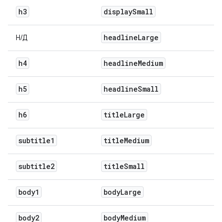
h3
display
Small
headline
Large
Н/Д
h4
headline
Medium
h5
headline
Small
h6
title
Large
subtitle1
title
Medium
subtitle2
title
Small
body1
body
Large
body2
body
Medium