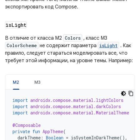
экспортировать код Compose.
is
Light
В отличие от класса M2
Colors
, класс M3
ColorScheme
не содержит параметра
isLight
. Как
правило, следует стараться моделировать все, что
требует этой информации, на уровне темы. Например:
М2
М3
import
androidx.compose.material.lightColors
import
androidx.compose.material.darkColors
import
androidx.compose.material.MaterialTheme
@Composable
private
fun
AppTheme
(
darkTheme
:
Boolean
=
isSystemInDarkTheme
(),