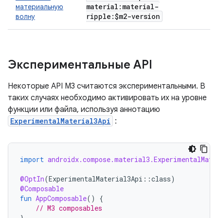
material:material-
материальную
ripple:$m2-version
волну
Экспериментальные API
Некоторые API M3 считаются экспериментальными. В
таких случаях необходимо активировать их на уровне
функции или файла, используя аннотацию
ExperimentalMaterial3Api
:
import
androidx.compose.material3.ExperimentalMate
@OptIn
(
ExperimentalMaterial3Api
::
class
)
@Composable
fun
AppComposable
()
{
// M3 composables
}