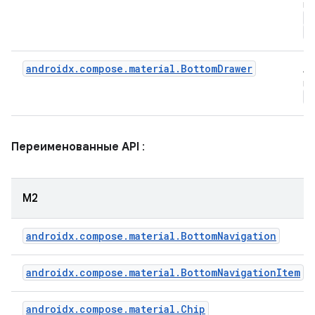
пе
S
B
androidx.compose.material.BottomDrawer
Ан
пе
M
Переименованные API
:
М2
androidx.compose.material.BottomNavigation
androidx.compose.material.BottomNavigationItem
androidx.compose.material.Chip