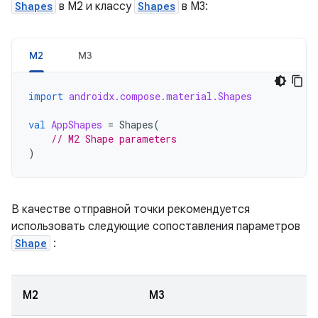
Shapes
в M2 и классу
Shapes
в M3:
М2
М3
import
androidx.compose.material.Shapes
val
AppShapes
=
Shapes
(
// M2 Shape parameters
)
В качестве отправной точки рекомендуется
использовать следующие сопоставления параметров
Shape
:
М2
М3