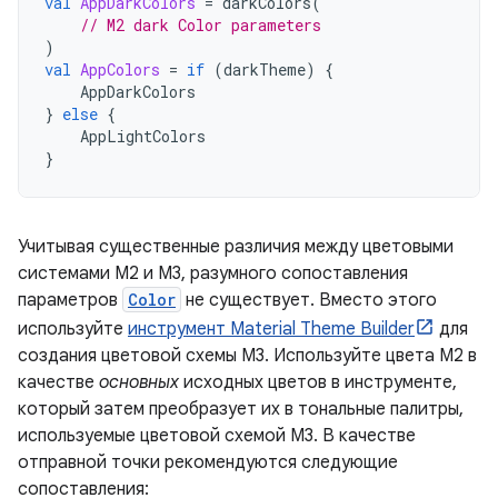
val
AppDarkColors
=
darkColors
(
// M2 dark Color parameters
)
val
AppColors
=
if
(
darkTheme
)
{
AppDarkColors
}
else
{
AppLightColors
}
Учитывая существенные различия между цветовыми
системами M2 и M3, разумного сопоставления
параметров
Color
не существует. Вместо этого
используйте
инструмент Material Theme Builder
для
создания цветовой схемы M3. Используйте цвета M2 в
качестве
основных
исходных цветов в инструменте,
который затем преобразует их в тональные палитры,
используемые цветовой схемой M3. В качестве
отправной точки рекомендуются следующие
сопоставления: