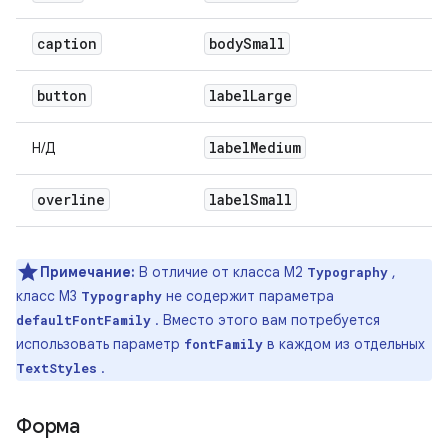
caption
body
Small
button
label
Large
label
Medium
Н/Д
overline
label
Small
Примечание:
В отличие от класса M2
,
Typography
класс M3
не содержит параметра
Typography
. Вместо этого вам потребуется
defaultFontFamily
использовать параметр
в каждом из отдельных
fontFamily
.
TextStyles
Форма