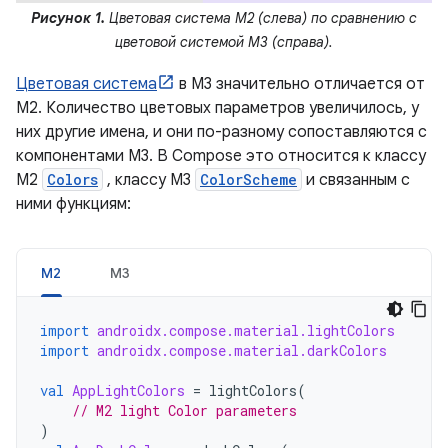
Рисунок 1.
Цветовая система M2 (слева) по сравнению с
цветовой системой M3 (справа).
Цветовая система
в M3 значительно отличается от
M2. Количество цветовых параметров увеличилось, у
них другие имена, и они по-разному сопоставляются с
компонентами M3. В Compose это относится к классу
M2
Colors
, классу M3
ColorScheme
и связанным с
ними функциям:
М2
М3
import
androidx.compose.material.lightColors
import
androidx.compose.material.darkColors
val
AppLightColors
=
lightColors
(
// M2 light Color parameters
)