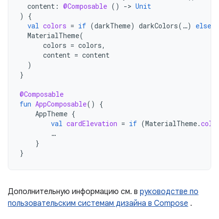
content
:
@Composable
()
-
>
Unit
)
{
val
colors
=
if
(
darkTheme
)
darkColors
(
…
)
else
l
MaterialTheme
(
colors
=
colors
,
content
=
content
)
}
@Composable
fun
AppComposable
()
{
AppTheme
{
val
cardElevation
=
if
(
MaterialTheme
.
colo
…
}
}
Дополнительную информацию см. в
руководстве по
пользовательским системам дизайна в Compose
.