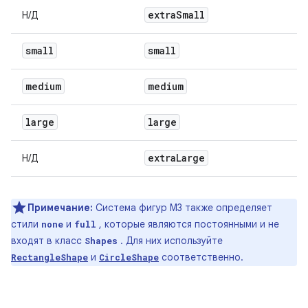
extra
Small
Н/Д
small
small
medium
medium
large
large
extra
Large
Н/Д
Примечание:
Система фигур M3 также определяет
стили
и
, которые являются постоянными и не
none
full
входят в класс
. Для них используйте
Shapes
и
соответственно.
RectangleShape
CircleShape