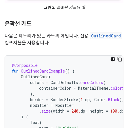
그림 3.
돌출된 카드의 예
윤곽선 카드
다음은 테두리가 있는 카드의 예입니다. 전용
OutlinedCard
컴포저블을 사용합니다.
@Composable
fun
OutlinedCardExample
()
{
OutlinedCard
(
colors
=
CardDefaults
.
cardColors
(
containerColor
=
MaterialTheme
.
colorSc
),
border
=
BorderStroke
(
1.
dp
,
Color
.
Black
),
modifier
=
Modifier
.
size
(
width
=
240.
dp
,
height
=
100.
dp
)
)
{
Text
(