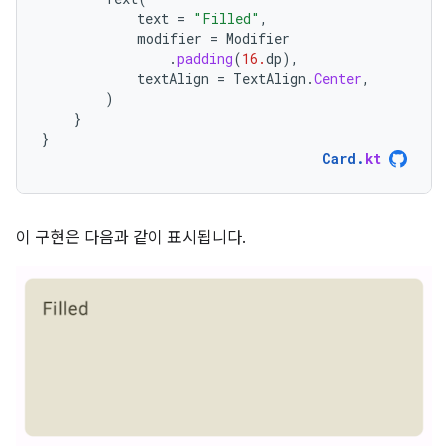
text
=
"Filled"
,
modifier
=
Modifier
.
padding
(
16.
dp
),
textAlign
=
TextAlign
.
Center
,
)
}
}
Card
.
kt
이 구현은 다음과 같이 표시됩니다.