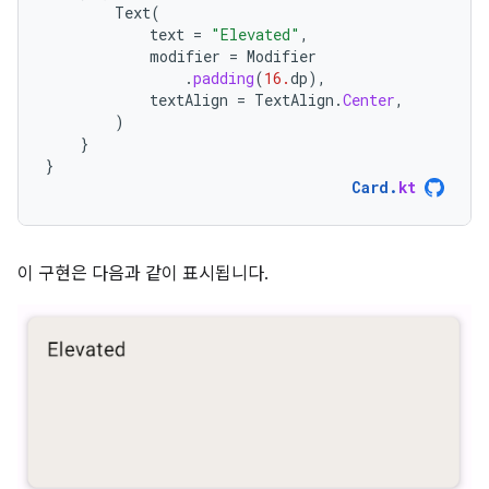
Text
(
text
=
"Elevated"
,
modifier
=
Modifier
.
padding
(
16.
dp
),
textAlign
=
TextAlign
.
Center
,
)
}
}
Card
.
kt
이 구현은 다음과 같이 표시됩니다.