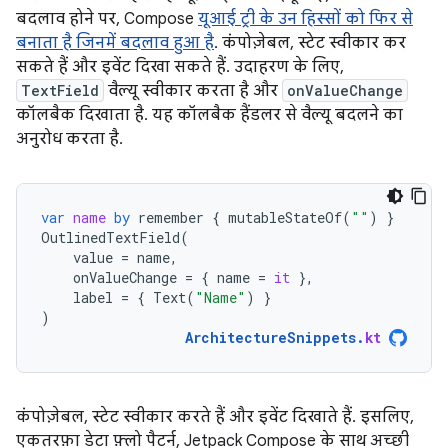
बदलाव होने पर, Compose
यूआई ट्री के उन हिस्सों को फिर से
बनाता है जिनमें बदलाव हुआ है
. कंपोज़ेबल, स्टेट स्वीकार कर
सकते हैं और इवेंट दिखा सकते हैं. उदाहरण के लिए,
TextField
वैल्यू स्वीकार करता है और
onValueChange
कॉलबैक दिखाता है. यह कॉलबैक हैंडलर से वैल्यू बदलने का
अनुरोध करता है.
var
name
by
remember
{
mutableStateOf
(
""
)
}
OutlinedTextField
(
value
=
name
,
onValueChange
=
{
name
=
it
},
label
=
{
Text
(
"Name"
)
}
)
ArchitectureSnippets
.
kt
कंपोज़ेबल, स्टेट स्वीकार करते हैं और इवेंट दिखाते हैं. इसलिए,
एकतरफ़ा डेटा फ़्लो पैटर्न, Jetpack Compose के साथ अच्छी