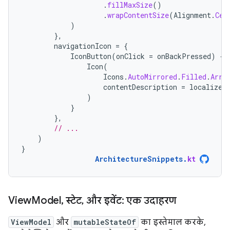
.
fillMaxSize
()
.
wrapContentSize
(
Alignment
.
Cen
)
},
navigationIcon
=
{
IconButton
(
onClick
=
onBackPressed
)
{
Icon
(
Icons
.
AutoMirrored
.
Filled
.
Arro
contentDescription
=
localized
)
}
},
// ...
)
}
ArchitectureSnippets
.
kt
View
Model
,
स्टेट
,
और इवेंट: एक उदाहरण
ViewModel
और
mutableStateOf
का इस्तेमाल करके,