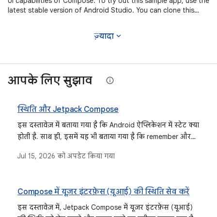
UI capabilities of Compose. To try out this sample app, use the
latest stable version of Android Studio. You can clone this
repository
expand_more
ज़्यादा
आपके लिए सुझाव
स्थिति और Jetpack Compose
इस दस्तावेज़ में बताया गया है कि Android ऐप्लिकेशन में स्टेट क्या
होती है. साथ ही, इसमें यह भी बताया गया है कि remember और
mutableStateOf जैसे एपीआई का इस्तेमाल करके, Jetpack
Jul 15, 2026
को अपडेट किया गया
Compose में स्टेट को कैसे मैनेज किया जाता है. इसके अलावा,
इसमें यह भी बताया गया है कि स्टेट होस्टिंग से, कंपोज़ेबल को फिर
से इस्तेमाल करने की सुविधा कैसे बेहतर होती है. साथ ही, इसमें यह
Compose में यूज़र इंटरफ़ेस (यूआई) की स्थिति सेव करें
भी बताया गया है कि rememberSaveable का इस्तेमाल करके,
कॉन्फ़िगरेशन में हुए बदलावों के दौरान स्टेट को कैसे सेव किया
इस दस्तावेज़ में, Jetpack Compose में यूज़र इंटरफ़ेस (यूआई)