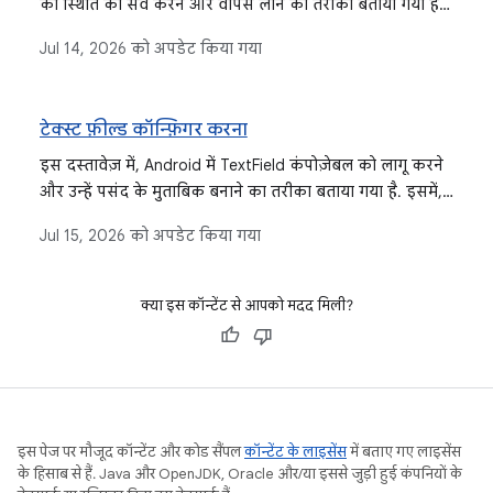
जाता है. इसमें स्टेट मैनेजमेंट के लिए, अलग-अलग तरह के
की स्थिति को सेव करने और वापस लाने का तरीका बताया गया है.
ऑब्ज़र्वेबल को इंटिग्रेट करने के बारे में भी बताया गया है.
इसमें अलग-अलग एपीआई के बारे में बताया गया है. जैसे,
Jul 14, 2026
को अपडेट किया गया
`rememberSaveable` और `SavedStateHandle`. इन
एपीआई का इस्तेमाल, कॉन्फ़िगरेशन में हुए बदलावों और सिस्टम
की वजह से प्रोसेस बंद होने जैसे अलग-अलग मामलों में किया जाता
टेक्स्ट फ़ील्ड कॉन्फ़िगर करना
है.
इस दस्तावेज़ में, Android में TextField कंपोज़ेबल को लागू करने
और उन्हें पसंद के मुताबिक बनाने का तरीका बताया गया है. इसमें,
स्टेट और वैल्यू पर आधारित TextField टाइप, स्टेट मैनेजमेंट,
Jul 15, 2026
को अपडेट किया गया
इनपुट/आउटपुट ट्रांसफ़ॉर्मेशन, और कीबोर्ड कॉन्फ़िगरेशन पर
फ़ोकस किया गया है.
क्या इस कॉन्टेंट से आपको मदद मिली?
इस पेज पर मौजूद कॉन्टेंट और कोड सैंपल
कॉन्टेंट के लाइसेंस
में बताए गए लाइसेंस
के हिसाब से हैं. Java और OpenJDK, Oracle और/या इससे जुड़ी हुई कंपनियों के