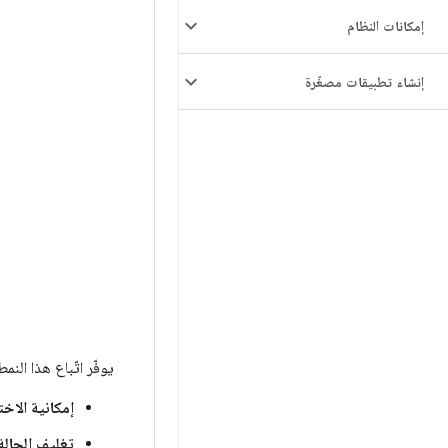
إمكانات النظام
إنشاء تطبيقات مصغّرة
يوفّر اتّباع هذا النمط عند استخدام mpose
إمكانية الاختب
تغليف الحالة