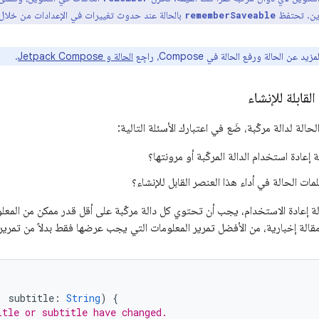
ين. تحتفظ
بالحالة عند حدوث تغييرات في الإعدادات من خلا
rememberSaveable
د عن الحالة ورفع الحالة في Compose، راجِع
الحالة و Jetpack Compose
.
لقابلة للإنشاء
الة لدالة مركّبة، ضَع في اعتبارك الأسئلة التالية:
إعادة استخدام الدالة المركّبة أو مرونتها؟
مات الحالة في أداء هذا العنصر القابل للإنشاء؟
 إعادة الاستخدام، يجب أن تحتوي كل دالة مركّبة على أقل قدر ممكن من المعلوم
الة إخبارية، من الأفضل تمرير المعلومات التي يجب عرضها فقط بدلاً من تمرير ال
,
subtitle
:
String
)
{
itle or subtitle have changed.