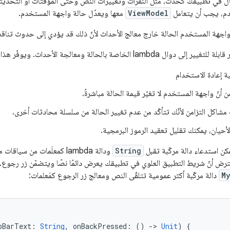
في تطبيقك كحدث، مثل النقرات وتغييرات النص وحتى المؤقتات أو التحديثات ال
دم، يجب أن يتعامل
ViewModel
معها ويعدّل حالة واجهة المستخدم.
 واجهة المستخدم الحالة خارج معالج الأحداث لأنّ ذلك قد يؤدي إلى حدوث تن
اصة بالحالة ومعالجة الأحداث. ويوفّر هذا الأسلوب المزايا التالية:
ة إعادة الاستخدام
ن أنّ واجهة المستخدم لا تغيّر قيمة الحالة مباشرةً.
مشاكل التزامن لأنّك تتأكّد من عدم تغيير الحالة من سلسلة محادثات أخرى.
أحيان، يمكنك تقليل تعقيد الرموز البرمجية.
كن استدعاء دالة مركّبة تقبل
String
ودالة lambda كمعلَمات من سي
فترض أنّ شريط التطبيق العلوي في تطبيقك يعرض دائمًا نصًا ويتضمّن زر رجوع
M
دالة مركّبة أكثر عمومية تتلقّى النص ومعالج زر الرجوع كمَعلمات:
pBarText
:
String
,
onBackPressed
:
()
-
>
Unit
)
{