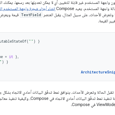
Compos، تكون واجهة المستخدم غير قابلة للتغيير، أي لا يمكن تعديلها بعد رسمها. يمك
 واجهة المستخدم، يعيد Compose
إنشاء أجزاء شجرة واجهة المستخدم ال
الة وتعرض الأحداث، على سبيل المثال، يقبل العنصر
TextField
قيمة ويعرض د
غيير القيمة.
utableStateOf
(
""
)
}
me
=
it
},
"
)
}
ArchitectureSni
هذا الدليل على كيفية تنفيذ نمط تدفّق البيانات