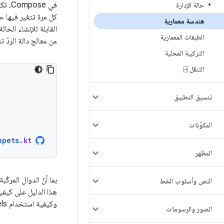
في e
حالة الإدارة
كل مرة تتغير فيها حالة
هندسة معمارية
القابلة للإنشاء الح
الطبقات المعمارية
من معالج دالة الردّ ت
التركيبة المحلية
التنقّل ⍈
تنسيق التطبيق
المكوِّنات
ppets
.
kt
المظهر
النص وأسلوب الخط
وكيفية استخدام ViewModels في Compose.
الصور والرسومات