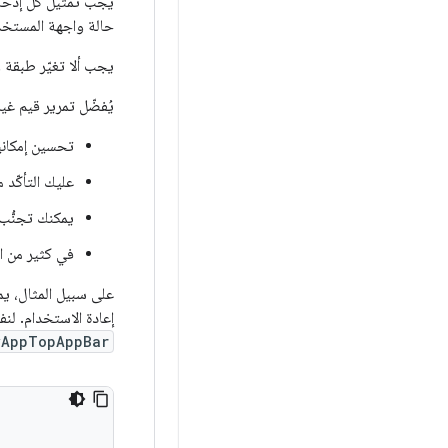
يجب تمثيل كل إدخال 
حالة واجهة المستخ
يجب ألا تغيّر طبقة
يُفضّل تمرير قيم غير قابلة للتغيير إلى دوال lambda الخ
تحسين إمكاني
عليك التأكّد م
يمكنك تجنُّب 
في كثير من ال
على سبيل المثال، يم
إعادة الاستخدام. لن
yAppTopAppBar