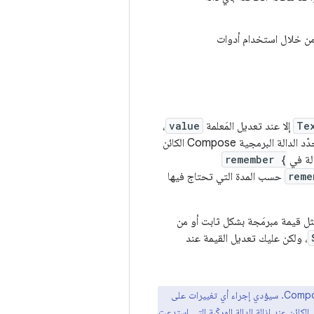
من خلال استخدام أدوات
Te
إلا عند تعديل المَعلمة
value
،
برمجية Compose الكائن
الة في
remember {
reme
حسب المدة التي تحتاج فيها
مثل قيمة مبرمَجة بشكل ثابت أو من
، ولكن عليك تعديل القيمة عند
، وهو نوع قابل للمراقبة في Compose. سيؤدي إجراء أي تغييرات على
لكائن عند إزالة الدالة المركّبة التي استدعت