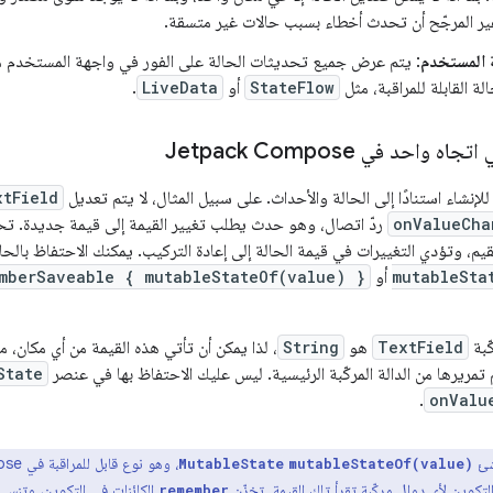
غير المرجّح أن تحدث أخطاء بسبب حالات غير متسقة.
 المستخدم
: يتم عرض جميع تحديثات الحالة على الفور في واجهة المستخدم 
لة القابلة للمراقبة، مثل
StateFlow
أو
LiveData
.
 واحد في Jetpack Compose
 للإنشاء استنادًا إلى الحالة والأحداث. على سبيل المثال، لا يتم تعديل
xtField
onValueCha
ردّ اتصال، وهو حدث يطلب تغيير القيمة إلى قيمة جديدة. تحدّد الدالة ال
يم، وتؤدي التغييرات في قيمة الحالة إلى إعادة التركيب. يمكنك الاحتفاظ بالح
mutableSta
أو
mberSaveable { mutableStateOf(value) }
ّبة
TextField
هو
String
، لذا يمكن أن تأتي هذه القيمة من أي مكان، 
State
.
onValu
شئ
MutableState
mutableStateOf(value)
لتكوين لأي دوال مركّبة تقرأ تلك القيمة. تخزّن
الكائنات في التكوين، وتنسى ا
remember