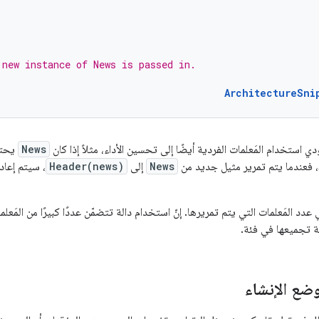
 new instance of News is passed in.
ArchitectureSni
 استخدام المَعلمات الفردية أيضًا إلى تحسين الأداء، مثلاً إذا كان
News
يحتو
فعندما يتم تمرير مثيل جديد من
News
إلى
Header(news)
، سيتم إعاد
عدد المَعلمات التي يتم تمريرها. إنّ استخدام دالة تتضمّن عددًا كبيرًا من المَعل
ة تجميعها في فئة.
ضع الإنشاء