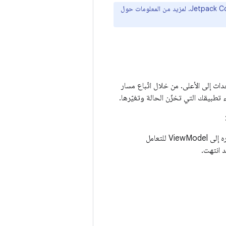
لا تتأثّر الطبقات الأخرى في تطبيقك، أي طبقة البيانات وطبقة النشاط التجاري، باستخدام Jetpack Compose. لمزيد من المعلومات حول
داث إلى الأعلى. من خلال اتّباع مسار
 تطبيقك التي تخزّن الحالة وتغيّرها.
: ينشئ جزء من واجهة المستخدم حدثًا ويمرّره إلى الأعلى، مثل النقر على زر يتم تمريره إلى ViewModel للتعامل
 انتهت.