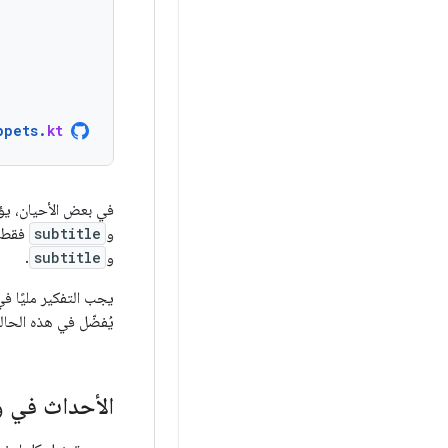
ppets
.
kt
في بعض الأحيان، يؤدي
و
subtitle
فقط، 
و
subtitle
.
يجب التفكير مليًا في 
يُفضّل في هذه الحال
الأحداث في و