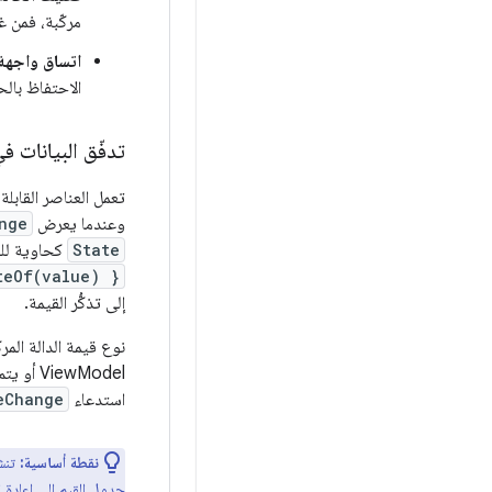
مركّبة، فمن 
اتساق واجهة
الاحتفاظ بالحا
تدفّق البيانات في اتجاه
تعمل العناصر القابلة
وعندما يعرض
nge
State
كحاوية للق
teOf(value) }
إلى تذكُّر القيمة.
نوع قيمة الدالة المرك
ViewModel أو يتم تمريرها من الدالة المركّبة الرئيسية. ليس عليك الاحتفاظ بها في عنصر
استدعاء
eChange
نقطة أساسية:
تن
جدول القيم إلى إعادة ا