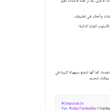
أخرى. بما أنّ هذه الأحداث تغيّر
اقضات وأخطاء في تطبيقك.
اقات متعددة، كما أنّها تتمتع بسهولة كبيرة في
. يمكنك تحديد
@Composable
fun
MyAppTopAppBar
(
topAp