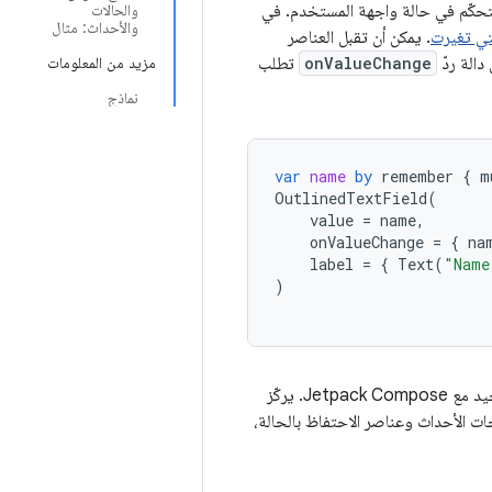
نك التحكّم في حالة واجهة المستخدم. في
والحالات
والأحداث: مثال
تي تغيرت
. يمكن أن تقبل العناصر
الة ردّ
onValueChange
تطلب
مزيد من المعلومات
نماذج
var
name
by
remember
{
m
OutlinedTextField
(
value
=
name
,
onValueChange
=
{
na
label
=
{
Text
(
"Name
)
بما أنّ الدوال المركّبة تقبل الحالة وتعرض الأحداث، يتوافق نمط تدفّق البيانات أحادي الاتجاه بشكل جيد مع Jetpack Compose. يركّز
 أحادي الاتجاه في Compose، وكيفية تنفيذ معالجات الأحداث وعناصر الاحتفاظ بالحالة،