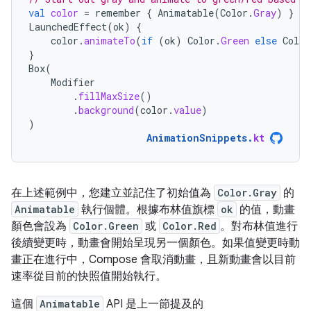
val
color
=
remember
{
Animatable
(
Color
.
Gray
)
}
LaunchedEffect
(
ok
)
{
color
.
animateTo
(
if
(
ok
)
Color
.
Green
else
Color
}
Box
(
Modifier
.
fillMaxSize
()
.
background
(
color
.
value
)
)
AnimationSnippets
.
kt
在上述範例中，您建立並記住了初始值為
Color.Gray
的
Animatable
執行個體。根據布林值旗標
ok
的值，動畫
顏色會設為
Color.Green
或
Color.Red
。對布林值進行
後續變更時，動畫會開始呈現另一個顏色。如果值變更時動
畫正在進行中，Compose 會取消動畫，且新動畫會以目前
速率從目前的快照值開始執行。
這個
Animatable
API 是上一節提及的