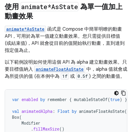
使用
animate*As
State
為單一值加上
動畫效果
animate*AsState
函式是 Compose 中簡單明瞭的動畫
API，可用於為單一值建立動畫效果。您只需提供目標值
(或結束值)，API 就會從目前的值開始執行動畫，直到達到
指定值為止。
以下範例說明如何使用這個 API 為 alpha 建立動畫效果。只
要目標值納入
animateFloatAsState
中，alpha 值就會成
為所提供的值 (在本例中為
1f
或
0.5f
) 之間的動畫值。
var
enabled
by
remember
{
mutableStateOf
(
true
)
}
val
animatedAlpha
:
Float
by
animateFloatAsState
(
if
Box
(
Modifier
.
fillMaxSize
()