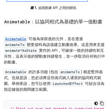
圖 1.
低階動畫 API 之間的關係。
Animatable
：以協同程式為基礎的單一值動畫
Animatable
可做為保留值的元件，並在透過
animateTo
變更值時為該值建立動畫效果。這是用來支援
animate*AsState
實作的 API，可確保一致的持續性和互
斥性，這表示值的變動會持續發生，並一併取消任何執行中
的動畫。
Animatable
的許多功能 (包括
animateTo
) 都是暫停函
式。也就是說，您必須將這些函式納入適當的協同程式範
圍。舉例來說，您可以使用
LaunchedEffect
可組合項為
指定鍵值的期間建立範圍。
// Start out gray and animate to green/red based o