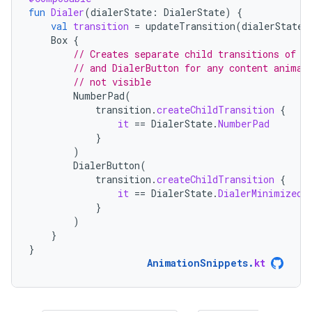
fun
Dialer
(
dialerState
:
DialerState
)
{
val
transition
=
updateTransition
(
dialerState
,
Box
{
// Creates separate child transitions of B
// and DialerButton for any content animat
// not visible
NumberPad
(
transition
.
createChildTransition
{
it
==
DialerState
.
NumberPad
}
)
DialerButton
(
transition
.
createChildTransition
{
it
==
DialerState
.
DialerMinimized
}
)
}
}
AnimationSnippets
.
kt