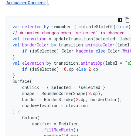
AnimatedContent
。
var
selected
by
remember
{
mutableStateOf
(
false
)
}
// Animates changes when `selected` is changed.
val
transition
=
updateTransition
(
selected
,
label
val
borderColor
by
transition
.
animateColor
(
label
=
if
(
isSelected
)
Color
.
Magenta
else
Color
.
White
}
val
elevation
by
transition
.
animateDp
(
label
=
"ele
if
(
isSelected
)
10.
dp
else
2.
dp
}
Surface
(
onClick
=
{
selected
=
!
selected
},
shape
=
RoundedCornerShape
(
8.
dp
),
border
=
BorderStroke
(
2.
dp
,
borderColor
),
shadowElevation
=
elevation
)
{
Column
(
modifier
=
Modifier
.
fillMaxWidth
()
.
padding
(
16.
dp
)