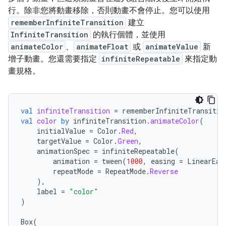
行。除非您將動畫移除，否則動畫不會停止。您可以使用
rememberInfiniteTransition
建立
InfiniteTransition
的執行個體，並使用
animateColor
、
animateFloat
或
animateValue
新
增子動畫。您還需要指定
infiniteRepeatable
來指定動
畫規格。
val
infiniteTransition
=
rememberInfiniteTransitio
val
color
by
infiniteTransition
.
animateColor
(
initialValue
=
Color
.
Red
,
targetValue
=
Color
.
Green
,
animationSpec
=
infiniteRepeatable
(
animation
=
tween
(
1000
,
easing
=
LinearEas
repeatMode
=
RepeatMode
.
Reverse
),
label
=
"color"
)
Box
(