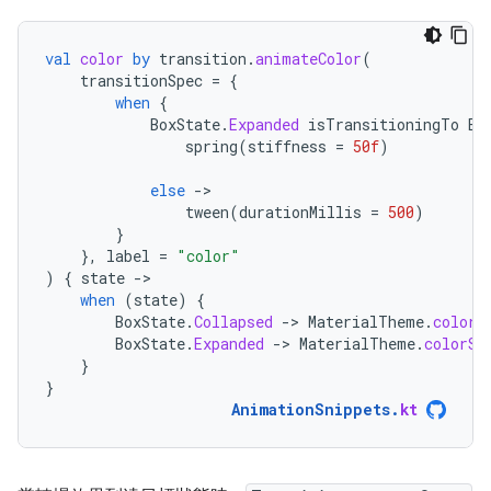
val
color
by
transition
.
animateColor
(
transitionSpec
=
{
when
{
BoxState
.
Expanded
isTransitioningTo
Bo
spring
(
stiffness
=
50f
)
else
-
tween
(
durationMillis
=
500
)
}
},
label
=
"color"
)
{
state
-
when
(
state
)
{
BoxState
.
Collapsed
-
>
MaterialTheme
.
colorS
BoxState
.
Expanded
-
>
MaterialTheme
.
colorSc
}
}
AnimationSnippets
.
kt