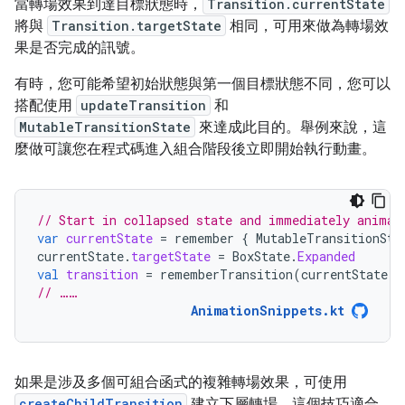
當轉場效果到達目標狀態時，
Transition.currentState
將與
Transition.targetState
相同，可用來做為轉場效
果是否完成的訊號。
有時，您可能希望初始狀態與第一個目標狀態不同，您可以
搭配使用
updateTransition
和
MutableTransitionState
來達成此目的。舉例來說，這
麼做可讓您在程式碼進入組合階段後立即開始執行動畫。
// Start in collapsed state and immediately animat
var
currentState
=
remember
{
MutableTransitionSta
currentState
.
targetState
=
BoxState
.
Expanded
val
transition
=
rememberTransition
(
currentState
,
// ……
AnimationSnippets.kt
如果是涉及多個可組合函式的複雜轉場效果，可使用
createChildTransition
建立下層轉場。這個技巧適合