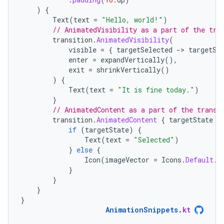
)
{
Text
(
text
=
"Hello, world!"
)
// AnimatedVisibility as a part of the tra
transition
.
AnimatedVisibility
(
visible
=
{
targetSelected
-
>
targetSe
enter
=
expandVertically
(),
exit
=
shrinkVertically
()
)
{
Text
(
text
=
"It is fine today."
)
}
// AnimatedContent as a part of the transi
transition
.
AnimatedContent
{
targetState
-
if
(
targetState
)
{
Text
(
text
=
"Selected"
)
}
else
{
Icon
(
imageVector
=
Icons
.
Default
.
P
}
}
}
}
AnimationSnippets
.
kt