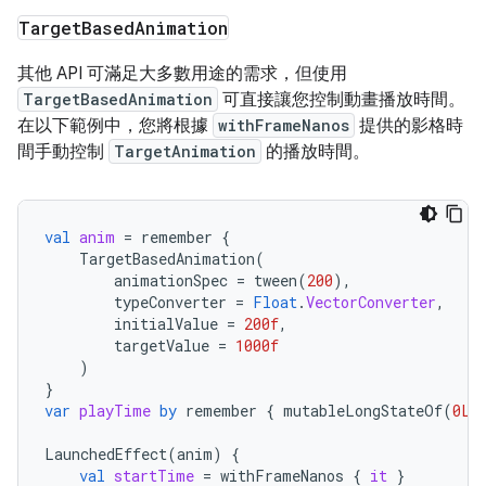
Target
Based
Animation
其他 API 可滿足大多數用途的需求，但使用
TargetBasedAnimation
可直接讓您控制動畫播放時間。
在以下範例中，您將根據
withFrameNanos
提供的影格時
間手動控制
TargetAnimation
的播放時間。
val
anim
=
remember
{
TargetBasedAnimation
(
animationSpec
=
tween
(
200
),
typeConverter
=
Float
.
VectorConverter
,
initialValue
=
200f
,
targetValue
=
1000f
)
}
var
playTime
by
remember
{
mutableLongStateOf
(
0L
)
LaunchedEffect
(
anim
)
{
val
startTime
=
withFrameNanos
{
it
}