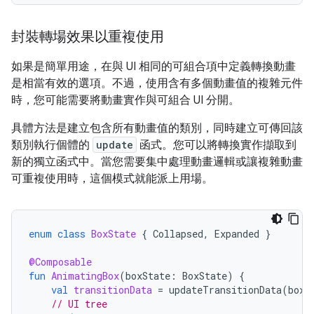
封裝轉場效果以重複使用
如果是簡單用途，在與 UI 相同的可組合項中定義轉換動畫
是相當有效的選項。不過，使用含有多個動畫值的複雜元件
時，您可能需要將動畫實作與可組合 UI 分開。
具體方法是建立包含所有動畫值的類別，同時建立可傳回該
類別執行個體的
update
函式。您可以將轉換實作擷取到
新的獨立函式中。當您需要集中處理動畫邏輯或讓複雜動畫
可重複使用時，這個模式就能派上用場。
enum
class
BoxState
{
Collapsed
,
Expanded
}
@Composable
fun
AnimatingBox
(
boxState
:
BoxState
)
{
val
transitionData
=
updateTransitionData
(
boxS
// UI tree