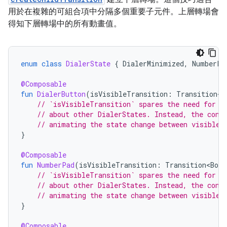
用於在複雜的可組合項中分隔多個重要子元件。上層轉場會
得知下層轉場中的所有動畫值。
enum
class
DialerState
{
DialerMinimized
,
NumberPa
@Composable
fun
DialerButton
(
isVisibleTransition
:
Transition<B
// `isVisibleTransition` spares the need for t
// about other DialerStates. Instead, the cont
// animating the state change between visible 
}
@Composable
fun
NumberPad
(
isVisibleTransition
:
Transition<Bool
// `isVisibleTransition` spares the need for t
// about other DialerStates. Instead, the cont
// animating the state change between visible 
}
@Composable