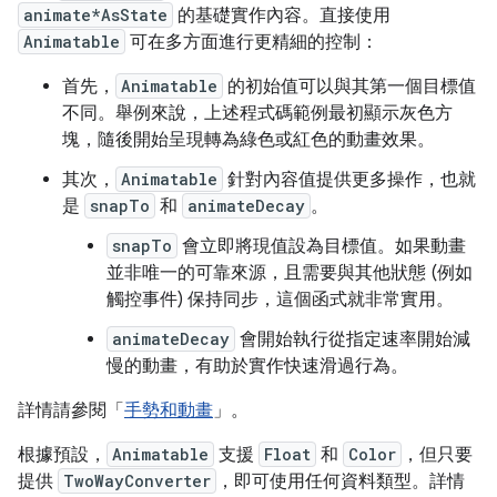
animate*AsState
的基礎實作內容。直接使用
Animatable
可在多方面進行更精細的控制：
首先，
Animatable
的初始值可以與其第一個目標值
不同。舉例來說，上述程式碼範例最初顯示灰色方
塊，隨後開始呈現轉為綠色或紅色的動畫效果。
其次，
Animatable
針對內容值提供更多操作，也就
是
snapTo
和
animateDecay
。
snapTo
會立即將現值設為目標值。如果動畫
並非唯一的可靠來源，且需要與其他狀態 (例如
觸控事件) 保持同步，這個函式就非常實用。
animateDecay
會開始執行從指定速率開始減
慢的動畫，有助於實作快速滑過行為。
詳情請參閱「
手勢和動畫
」。
根據預設，
Animatable
支援
Float
和
Color
，但只要
提供
TwoWayConverter
，即可使用任何資料類型。詳情