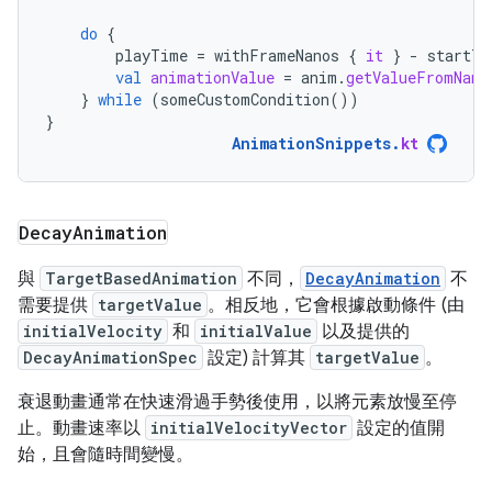
do
{
playTime
=
withFrameNanos
{
it
}
-
startTi
val
animationValue
=
anim
.
getValueFromNano
}
while
(
someCustomCondition
())
}
AnimationSnippets
.
kt
Decay
Animation
與
TargetBasedAnimation
不同，
DecayAnimation
不
需要提供
targetValue
。相反地，它會根據啟動條件 (由
initialVelocity
和
initialValue
以及提供的
DecayAnimationSpec
設定) 計算其
targetValue
。
衰退動畫通常在快速滑過手勢後使用，以將元素放慢至停
止。動畫速率以
initialVelocityVector
設定的值開
始，且會隨時間變慢。