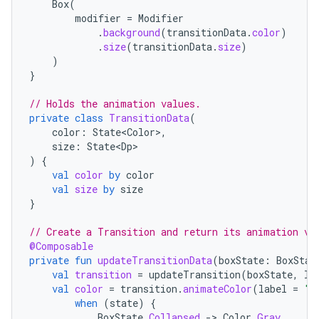
Box
(
modifier
=
Modifier
.
background
(
transitionData
.
color
)
.
size
(
transitionData
.
size
)
)
}
// Holds the animation values.
private
class
TransitionData
(
color
:
State<Color>
,
size
:
State<Dp>
)
{
val
color
by
color
val
size
by
size
}
// Create a Transition and return its animation va
@Composable
private
fun
updateTransitionData
(
boxState
:
BoxStat
val
transition
=
updateTransition
(
boxState
,
la
val
color
=
transition
.
animateColor
(
label
=
"c
when
(
state
)
{
BoxState
.
Collapsed
-
>
Color
.
Gray