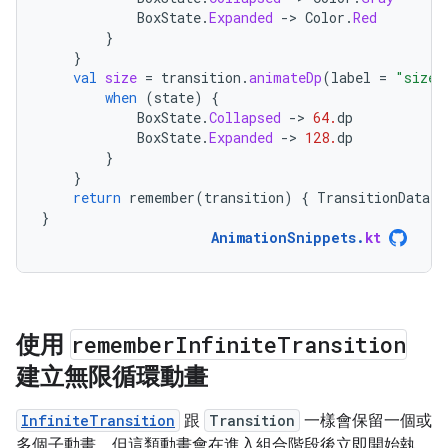
BoxState
.
Expanded
-
>
Color
.
Red
}
}
val
size
=
transition
.
animateDp
(
label
=
"size"
when
(
state
)
{
BoxState
.
Collapsed
-
>
64.
dp
BoxState
.
Expanded
-
>
128.
dp
}
}
return
remember
(
transition
)
{
TransitionData
(
c
}
AnimationSnippets
.
kt
使用
remember
Infinite
Transition
建立無限循環動畫
InfiniteTransition
跟
Transition
一樣會保留一個或
多個子動畫，但這類動畫會在進入組合階段後立即開始執