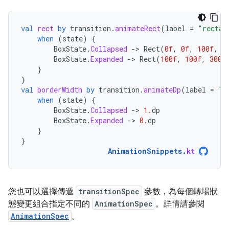
val
rect
by
transition
.
animateRect
(
label
=
"rectan
when
(
state
)
{
BoxState
.
Collapsed
-
>
Rect
(
0f
,
0f
,
100f
,
1
BoxState
.
Expanded
-
>
Rect
(
100f
,
100f
,
300f
}
}
val
borderWidth
by
transition
.
animateDp
(
label
=
"b
when
(
state
)
{
BoxState
.
Collapsed
-
>
1.
dp
BoxState
.
Expanded
-
>
0.
dp
}
}
AnimationSnippets
.
kt
您也可以選擇傳遞
transitionSpec
參數，為每個轉場狀
態變更組合指定不同的
AnimationSpec
。詳情請參閱
AnimationSpec
。