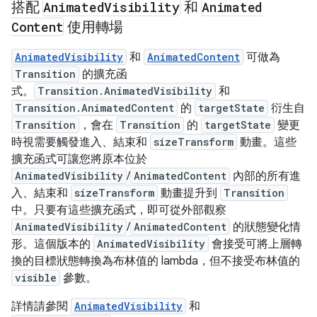
搭配
Animated
Visibility
和
Animated
Content
使用轉場
AnimatedVisibility
和
AnimatedContent
可做為
Transition
的擴充函
式。
Transition.AnimatedVisibility
和
Transition.AnimatedContent
的
targetState
衍生自
Transition
，會在
Transition
的
targetState
變更
時視需要觸發進入、結束和
sizeTransform
動畫。這些
擴充函式可讓您將原本位於
AnimatedVisibility
/
AnimatedContent
內部的所有進
入、結束和
sizeTransform
動畫提升到
Transition
中。只要有這些擴充函式，即可從外部觀察
AnimatedVisibility
/
AnimatedContent
的狀態變化情
形。這個版本的
AnimatedVisibility
會接受可將上層轉
換的目標狀態轉換為布林值的 lambda，但不接受布林值的
visible
參數。
詳情請參閱
AnimatedVisibility
和