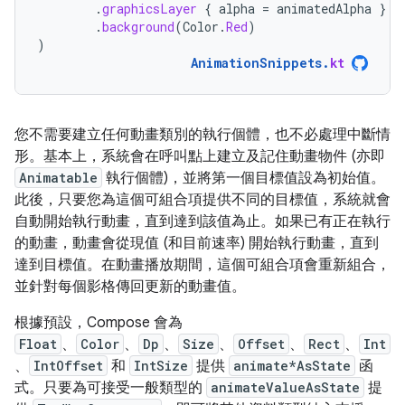
.
graphicsLayer
{
alpha
=
animatedAlpha
}
.
background
(
Color
.
Red
)
)
AnimationSnippets
.
kt
您不需要建立任何動畫類別的執行個體，也不必處理中斷情
形。基本上，系統會在呼叫點上建立及記住動畫物件 (亦即
Animatable
執行個體)，並將第一個目標值設為初始值。
此後，只要您為這個可組合項提供不同的目標值，系統就會
自動開始執行動畫，直到達到該值為止。如果已有正在執行
的動畫，動畫會從現值 (和目前速率) 開始執行動畫，直到
達到目標值。在動畫播放期間，這個可組合項會重新組合，
並針對每個影格傳回更新的動畫值。
根據預設，Compose 會為
Float
、
Color
、
Dp
、
Size
、
Offset
、
Rect
、
Int
、
IntOffset
和
IntSize
提供
animate*AsState
函
式。只要為可接受一般類型的
animateValueAsState
提