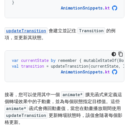
}
AnimationSnippets
.
kt
updateTransition
會建立並記住
Transition
的例
項，並更新其狀態。
var
currentState
by
remember
{
mutableStateOf
(
BoxS
val
transition
=
updateTransition
(
currentState
,
la
AnimationSnippets
.
kt
接著，您可以使用其中一個
animate*
擴充函式來定義這
個轉場效果中的子動畫，並為每個狀態指定目標值。這些
animate*
函式會傳回動畫值，當您在動畫播放期間使用
updateTransition
更新轉場狀態時，該值會隨著每個影
格更新。