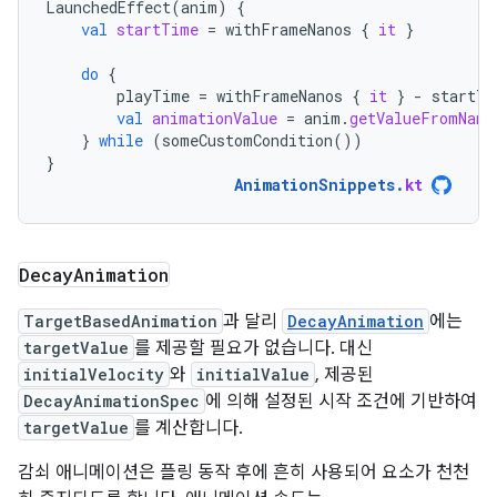
LaunchedEffect
(
anim
)
{
val
startTime
=
withFrameNanos
{
it
}
do
{
playTime
=
withFrameNanos
{
it
}
-
startTi
val
animationValue
=
anim
.
getValueFromNano
}
while
(
someCustomCondition
())
}
AnimationSnippets
.
kt
Decay
Animation
TargetBasedAnimation
과 달리
DecayAnimation
에는
targetValue
를 제공할 필요가 없습니다. 대신
initialVelocity
와
initialValue
, 제공된
DecayAnimationSpec
에 의해 설정된 시작 조건에 기반하여
targetValue
를 계산합니다.
감쇠 애니메이션은 플링 동작 후에 흔히 사용되어 요소가 천천