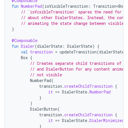
@Composable
fun
NumberPad
(
isVisibleTransition
:
Transition<Bool
// `isVisibleTransition` spares the need for t
// about other DialerStates. Instead, the cont
// animating the state change between visible 
}
@Composable
fun
Dialer
(
dialerState
:
DialerState
)
{
val
transition
=
updateTransition
(
dialerState
,
Box
{
// Creates separate child transitions of B
// and DialerButton for any content animat
// not visible
NumberPad
(
transition
.
createChildTransition
{
it
==
DialerState
.
NumberPad
}
)
DialerButton
(
transition
.
createChildTransition
{
it
==
DialerState
.
DialerMinimized
}