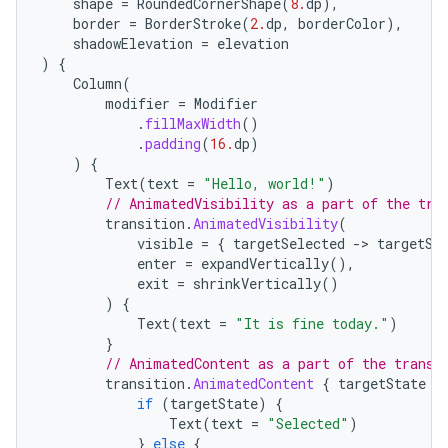
shape
=
RoundedCornerShape
(
8.
dp
),
border
=
BorderStroke
(
2.
dp
,
borderColor
),
shadowElevation
=
elevation
)
{
Column
(
modifier
=
Modifier
.
fillMaxWidth
()
.
padding
(
16.
dp
)
)
{
Text
(
text
=
"Hello, world!"
)
// AnimatedVisibility as a part of the tra
transition
.
AnimatedVisibility
(
visible
=
{
targetSelected
-
>
targetSe
enter
=
expandVertically
(),
exit
=
shrinkVertically
()
)
{
Text
(
text
=
"It is fine today."
)
}
// AnimatedContent as a part of the transi
transition
.
AnimatedContent
{
targetState
-
if
(
targetState
)
{
Text
(
text
=
"Selected"
)
}
else
{