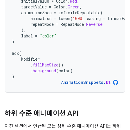
initialValue
=
Color
.
Red
,
targetValue
=
Color
.
Green
,
animationSpec
=
infiniteRepeatable
(
animation
=
tween
(
1000
,
easing
=
LinearEas
repeatMode
=
RepeatMode
.
Reverse
),
label
=
"color"
)
Box
(
Modifier
.
fillMaxSize
()
.
background
(
color
)
)
AnimationSnippets
.
kt
하위 수준 애니메이션 API
이전 섹션에서 언급된 모든 상위 수준 애니메이션 API는 하위