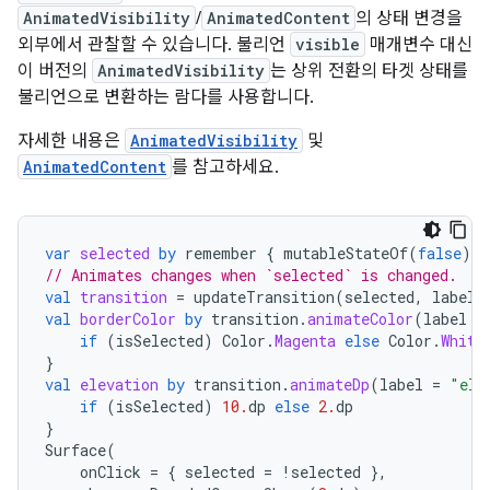
AnimatedVisibility
/
AnimatedContent
의 상태 변경을
외부에서 관찰할 수 있습니다. 불리언
visible
매개변수 대신
이 버전의
AnimatedVisibility
는 상위 전환의 타겟 상태를
불리언으로 변환하는 람다를 사용합니다.
자세한 내용은
AnimatedVisibility
및
AnimatedContent
를 참고하세요.
var
selected
by
remember
{
mutableStateOf
(
false
)
}
// Animates changes when `selected` is changed.
val
transition
=
updateTransition
(
selected
,
label
val
borderColor
by
transition
.
animateColor
(
label
=
if
(
isSelected
)
Color
.
Magenta
else
Color
.
White
}
val
elevation
by
transition
.
animateDp
(
label
=
"ele
if
(
isSelected
)
10.
dp
else
2.
dp
}
Surface
(
onClick
=
{
selected
=
!
selected
},