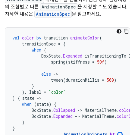
의 조합별로 다른
AnimationSpec
을 지정할 수도 있습니다.
자세한 내용은
AnimationSpec
을 참고하세요.
val
color
by
transition
.
animateColor
(
transitionSpec
=
{
when
{
BoxState
.
Expanded
isTransitioningTo
Bo
spring
(
stiffness
=
50f
)
else
-
tween
(
durationMillis
=
500
)
}
},
label
=
"color"
)
{
state
-
when
(
state
)
{
BoxState
.
Collapsed
-
>
MaterialTheme
.
colorS
BoxState
.
Expanded
-
>
MaterialTheme
.
colorSc
}
}
AnimationSnippets
.
kt