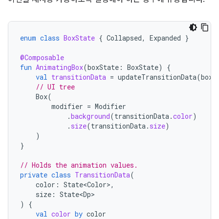
enum
class
BoxState
{
Collapsed
,
Expanded
}
@Composable
fun
AnimatingBox
(
boxState
:
BoxState
)
{
val
transitionData
=
updateTransitionData
(
boxS
// UI tree
Box
(
modifier
=
Modifier
.
background
(
transitionData
.
color
)
.
size
(
transitionData
.
size
)
)
}
// Holds the animation values.
private
class
TransitionData
(
color
:
State<Color>
,
size
:
State<Dp>
)
{
val
color
by
color