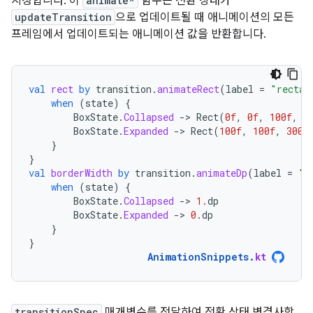
지정합니다. 이
animate*
함수는 전환 상태가
updateTransition
으로 업데이트될 때 애니메이션의 모든
프레임에서 업데이트되는 애니메이션 값을 반환합니다.
val
rect
by
transition
.
animateRect
(
label
=
"rectan
when
(
state
)
{
BoxState
.
Collapsed
-
>
Rect
(
0f
,
0f
,
100f
,
1
BoxState
.
Expanded
-
>
Rect
(
100f
,
100f
,
300f
}
}
val
borderWidth
by
transition
.
animateDp
(
label
=
"b
when
(
state
)
{
BoxState
.
Collapsed
-
>
1.
dp
BoxState
.
Expanded
-
>
0.
dp
}
}
AnimationSnippets
.
kt
transitionSpec
매개변수를 전달하여 전환 상태 변경사항