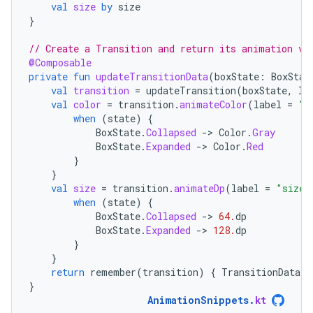
val
size
by
size
}
// Create a Transition and return its animation va
@Composable
private
fun
updateTransitionData
(
boxState
:
BoxStat
val
transition
=
updateTransition
(
boxState
,
la
val
color
=
transition
.
animateColor
(
label
=
"c
when
(
state
)
{
BoxState
.
Collapsed
-
>
Color
.
Gray
BoxState
.
Expanded
-
>
Color
.
Red
}
}
val
size
=
transition
.
animateDp
(
label
=
"size"
when
(
state
)
{
BoxState
.
Collapsed
-
>
64.
dp
BoxState
.
Expanded
-
>
128.
dp
}
}
return
remember
(
transition
)
{
TransitionData
(
c
}
AnimationSnippets
.
kt