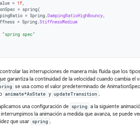
alue
=
1f
,
onSpec
=
spring
(
pingRatio
=
Spring
.
DampingRatioHighBouncy
,
ffness
=
Spring
.
StiffnessMedium
"spring spec"
ontrolar las interrupciones de manera más fluida que los tipo
que garantiza la continuidad de la velocidad cuando cambia el v
pring
se usa como el valor predeterminado de AnimationSpe
mo
animate*AsState
y
updateTransition
.
 aplicamos una configuración de
spring
a la siguiente animaci
 interrumpimos la animación a medida que avanza, se puede ve
uidez que usar
spring
.