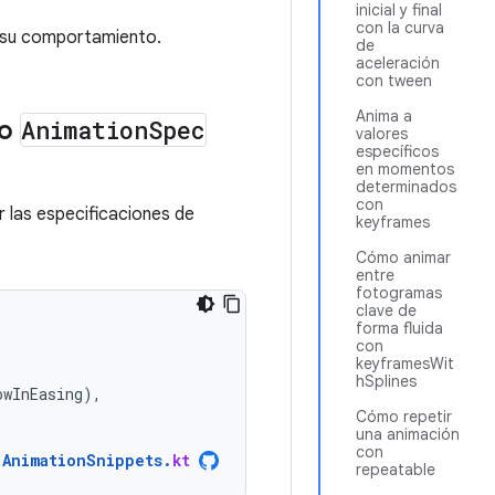
inicial y final
con la curva
r su comportamiento.
de
aceleración
con tween
Anima a
ro
Animation
Spec
valores
específicos
en momentos
determinados
con
r las especificaciones de
keyframes
Cómo animar
entre
fotogramas
clave de
forma fluida
con
keyframesWit
hSplines
owInEasing
),
Cómo repetir
una animación
con
AnimationSnippets
.
kt
repeatable