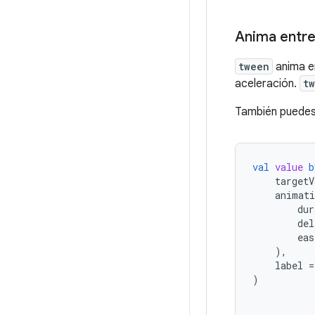
Anima entre 
tween
anima en
aceleración.
t
También puedes
val
value
b
targetV
animati
dur
del
eas
),
label
=
)