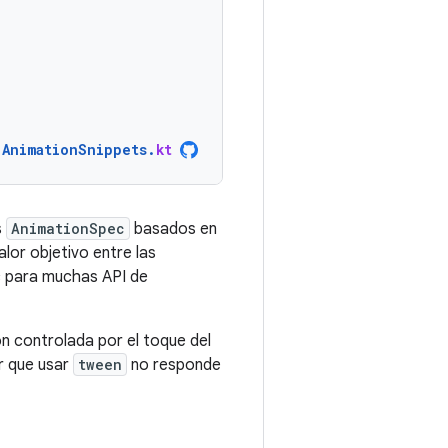
AnimationSnippets
.
kt
s
AnimationSpec
basados en
alor objetivo entre las
c para muchas API de
ón controlada por el toque del
r que usar
tween
no responde