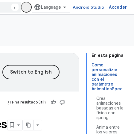
/
Android Studio
Acceder
En esta página
Cómo
personalizar
animaciones
con el
parámetro
AnimationSpec
Crea
¿Te ha resultado útil?
animaciones
basadas en la
física con
spring
es
Anima entre
los valores