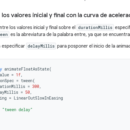
los valores inicial y final con la curva de aceler
tre los valores inicial y final sobre el
durationMillis
especif
ween
es la abreviatura de la palabra entre, ya que se encuentr
 especificar
delayMillis
para posponer el inicio de la anima
y
animateFloatAsState
(
alue
=
1f
,
onSpec
=
tween
(
ationMillis
=
300
,
ayMillis
=
50
,
ing
=
LinearOutSlowInEasing
"tween delay"