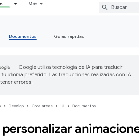
lo
Más
Documentos
Guías rápidas
Google utiliza tecnología de IA para traducir
 tu idioma preferido. Las traducciones realizadas con IA
ener errores.
s
Develop
Core areas
UI
Documentos
personalizar animacion