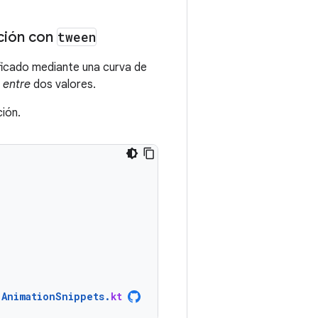
ación con
tween
icado mediante una curva de
a
entre
dos valores.
ción.
AnimationSnippets
.
kt