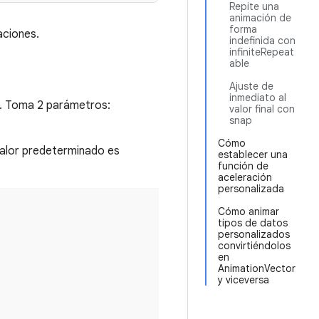
Repite una
animación de
forma
aciones.
indefinida con
infiniteRepeat
able
Ajuste de
inmediato al
es. Toma 2 parámetros:
valor final con
snap
Cómo
 valor predeterminado es
establecer una
función de
aceleración
personalizada
Cómo animar
tipos de datos
personalizados
convirtiéndolos
en
AnimationVector
y viceversa