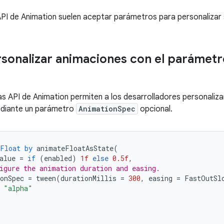
API de Animation suelen aceptar parámetros para personaliza
onalizar animaciones con el parámet
as API de Animation permiten a los desarrolladores personaliza
diante un parámetro
AnimationSpec
opcional.
Float
by
animateFloatAsState
(
alue
=
if
(
enabled
)
1f
else
0.5f
,
igure the animation duration and easing.
onSpec
=
tween
(
durationMillis
=
300
,
easing
=
FastOutSl
"alpha"