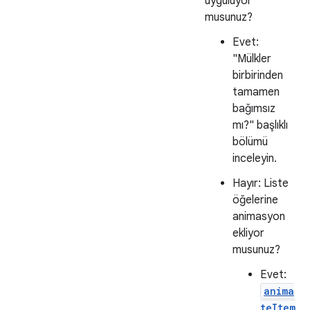
uyguluyor
musunuz?
Evet:
"Mülkler
birbirinden
tamamen
bağımsız
mı?" başlıklı
bölümü
inceleyin.
Hayır: Liste
öğelerine
animasyon
ekliyor
musunuz?
Evet:
anima
teItem