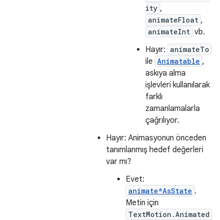
ity
,
animateFloat
,
animateInt
vb.
Hayır:
animateTo
ile
Animatable
,
askıya alma
işlevleri kullanılarak
farklı
zamanlamalarla
çağrılıyor.
Hayır: Animasyonun önceden
tanımlanmış hedef değerleri
var mı?
Evet:
animate*AsState
.
Metin için
TextMotion.Animated