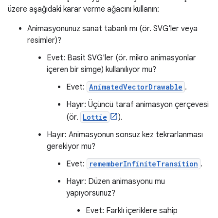
üzere aşağıdaki karar verme ağacını kullanın:
Animasyonunuz sanat tabanlı mı (ör. SVG'ler veya
resimler)?
Evet: Basit SVG'ler (ör. mikro animasyonlar
içeren bir simge) kullanılıyor mu?
Evet:
AnimatedVectorDrawable
.
Hayır: Üçüncü taraf animasyon çerçevesi
(ör.
Lottie
).
Hayır: Animasyonun sonsuz kez tekrarlanması
gerekiyor mu?
Evet:
rememberInfiniteTransition
.
Hayır: Düzen animasyonu mu
yapıyorsunuz?
Evet: Farklı içeriklere sahip