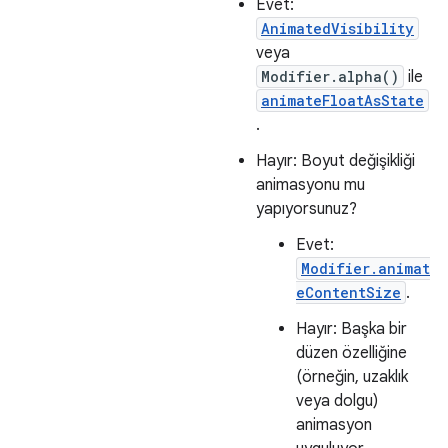
Evet:
AnimatedVisibility
veya
Modifier.alpha()
ile
animateFloatAsState
.
Hayır: Boyut değişikliği
animasyonu mu
yapıyorsunuz?
Evet:
Modifier.animat
eContentSize
.
Hayır: Başka bir
düzen özelliğine
(örneğin, uzaklık
veya dolgu)
animasyon