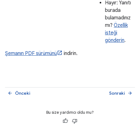
Hayır: Yanıtı
burada
bulamadınız
mı?
Özellik
isteği
gönderin
.
Şemanın PDF sürümünü
indirin.
Önceki
Sonraki
arrow_back
arrow_forward
Bu size yardımcı oldu mu?