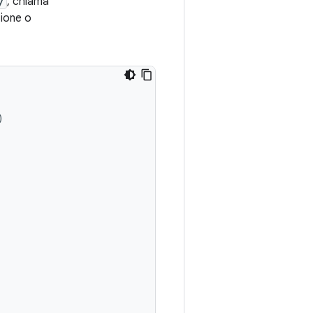
y
, chiama
zione o
)