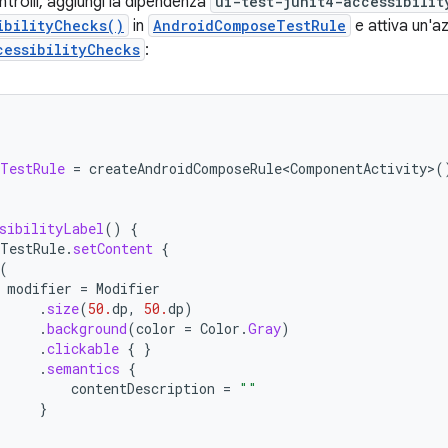
ontrolli, aggiungi la dipendenza
ui-test-junit4-accessibilit
ibilityChecks()
in
AndroidComposeTestRule
e attiva un'a
cessibilityChecks
:
TestRule
=
createAndroidComposeRule<ComponentActivity>
(
sibilityLabel
()
{
TestRule
.
setContent
{
(
modifier
=
Modifier
.
size
(
50.
dp
,
50.
dp
)
.
background
(
color
=
Color
.
Gray
)
.
clickable
{
}
.
semantics
{
contentDescription
=
""
}