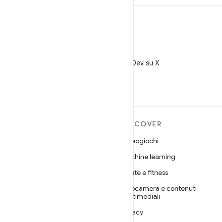
X
Segui @AndroidDev su X
ULTERIORI
DISCOVER
INFORMAZIONI SU
Videogiochi
ANDROID
Machine learning
Android
Salute e fitness
Android for Enterprise
Fotocamera e contenuti
Sicurezza
multimediali
Source
Privacy