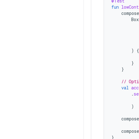
@Test
fun
lowCont
compose
Box
)
{
}
}
// Opti
val
acc
.
se
)
compose
compose
}