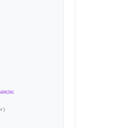
WARNING
or
)