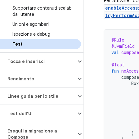
Per attivare i c
enableAccess
Supportare contenuti scalabili
dall'utente
tryPerformAc
Unioni e sgomberi
Ispezione e debug
@Rule
Test
@JvmField
val
compose
Tocca e inserisci
@Test
fun
noAcces
compose
Rendimento
Box
Linee guida per lo stile
Test dell'UI
Esegui la migrazione a
)
Compose