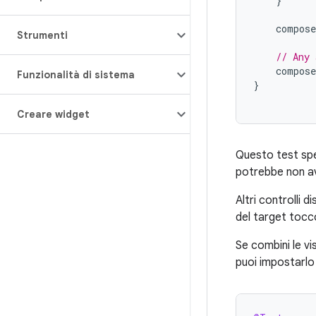
}
compose
Strumenti
// Any 
compose
Funzionalità di sistema
}
Creare widget
Questo test spe
potrebbe non ave
Altri controlli d
del target tocco
Se combini le vi
puoi impostarlo 