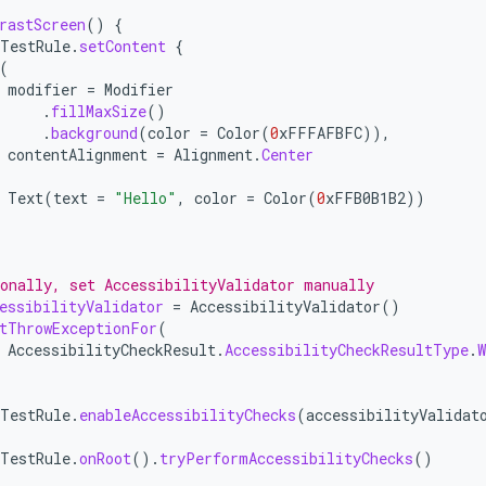
rastScreen
()
{
TestRule
.
setContent
{
(
modifier
=
Modifier
.
fillMaxSize
()
.
background
(
color
=
Color
(
0
xFFFAFBFC
)),
contentAlignment
=
Alignment
.
Center
Text
(
text
=
"Hello"
,
color
=
Color
(
0
xFFB0B1B2
))
onally, set AccessibilityValidator manually
essibilityValidator
=
AccessibilityValidator
()
tThrowExceptionFor
(
AccessibilityCheckResult
.
AccessibilityCheckResultType
.
TestRule
.
enableAccessibilityChecks
(
accessibilityValidat
TestRule
.
onRoot
().
tryPerformAccessibilityChecks
()