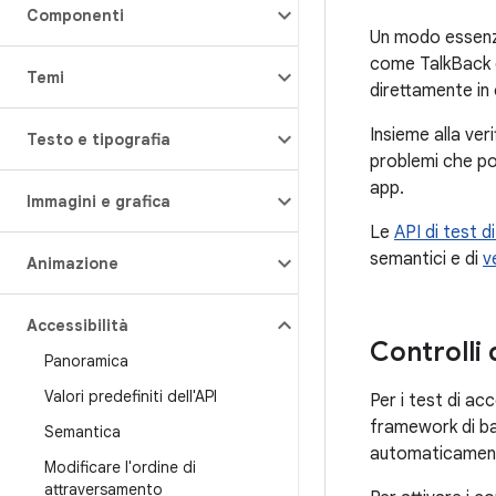
Componenti
Un modo essenzia
come TalkBack o
Temi
direttamente in 
Insieme alla ver
Testo e tipografia
problemi che po
app.
Immagini e grafica
Le
API di test 
semantici e di
v
Animazione
Accessibilità
Controlli 
Panoramica
Valori predefiniti dell'API
Per i test di acc
framework di bas
Semantica
automaticamente 
Modificare l'ordine di
attraversamento