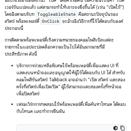
อธิบายวิธีอ้างอิงสถานะ "เปิด" โดยค่าเริ่มต้น ข้อความนี้เป็นคำ "เปิด"
เวอร์ชันแปลแล้ว แต่สามารถทำให้เจาะจงยิ่งขึ้นได้ (เช่น "เปิดใช้")
โดยอิงตามบริบท
ToggleableState
คือสถานะปัจจุบันของ
สวิตช์ พร็อพเพอร์ตี้
OnClick
จะอ้างอิงวิธีการที่ใช้โต้ตอบกับองค์
ประกอบนี้
การติดตามพร็อพเพอร์ตี้เชิงความหมายของคอมโพสิเบิลแต่ละ
รายการในแอปจะปลดล็อกความเป็นไปได้อันมากมายที่มี
ประสิทธิภาพ ดังนี้
บริการการช่วยเหลือพิเศษใช้พร็อพเพอร์ตี้เพื่อแสดง UI ที่
แสดงบนหน้าจอและอนุญาตให้ผู้ใช้โต้ตอบกับ UI ได้ สำหรับ
คอมโพสิชันสวิตช์ Talkback อาจอ่านว่า "เปิด สวิตช์ แตะสอง
ครั้งที่สวิตช์เพื่อเปิด/ปิด" ผู้ใช้สามารถแตะสองครั้งที่หน้าจอ
เพื่อปิดสวิตช์
เฟรมเวิร์กการทดสอบใช้พร็อพเพอร์ตี้เพื่อค้นหาโหนด โต้ตอบ
กับโหนด และทำการยืนยัน