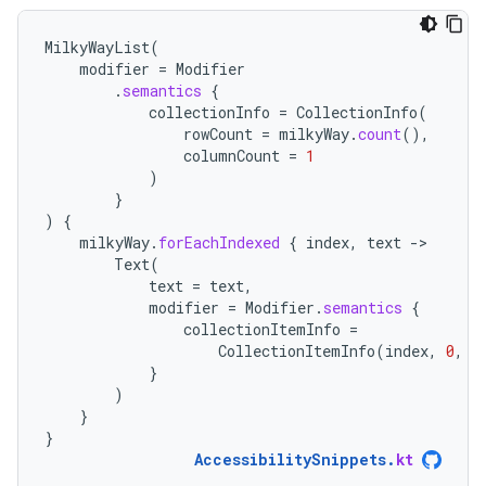
MilkyWayList
(
modifier
=
Modifier
.
semantics
{
collectionInfo
=
CollectionInfo
(
rowCount
=
milkyWay
.
count
(),
columnCount
=
1
)
}
)
{
milkyWay
.
forEachIndexed
{
index
,
text
-
Text
(
text
=
text
,
modifier
=
Modifier
.
semantics
{
collectionItemInfo
=
CollectionItemInfo
(
index
,
0
,
0
}
)
}
}
AccessibilitySnippets
.
kt