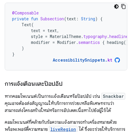
@Composable
private
fun
Subsection
(
text
:
String
)
{
Text
(
text
=
text
,
style
=
MaterialTheme
.
typography
.
headlineS
modifier
=
Modifier
.
semantics
{
heading
()
)
}
AccessibilitySnippets
.
kt
การแจ้งเตือนและป๊อปอัป
หากคอมโพเนนต์เป็นการแจ้งเตือนหรือป๊อปอัป เช่น
Snackbar
คุณอาจต้องส่งสัญญาณให้บริการการช่วยเหลือพิเศษทราบว่า
สามารถส่งโครงสร้างใหม่หรือการอัปเดตเนื้อหาไปยังผู้ใช้ได้
คอมโพเนนต์ที่คล้ายกับข้อความแจ้งสามารถทําเครื่องหมายด้วย
พร็อพเพอร์ตี้ความหมาย
liveRegion
ได้ ซึ่งจะช่วยให้บริการการ