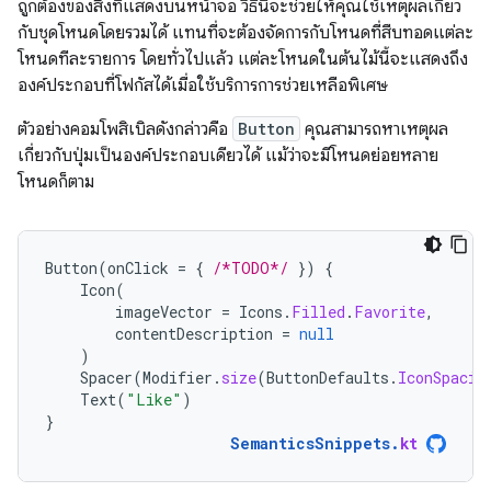
ถูกต้องของสิ่งที่แสดงบนหน้าจอ วิธีนี้จะช่วยให้คุณใช้เหตุผลเกี่ยว
กับชุดโหนดโดยรวมได้ แทนที่จะต้องจัดการกับโหนดที่สืบทอดแต่ละ
โหนดทีละรายการ โดยทั่วไปแล้ว แต่ละโหนดในต้นไม้นี้จะแสดงถึง
องค์ประกอบที่โฟกัสได้เมื่อใช้บริการการช่วยเหลือพิเศษ
ตัวอย่างคอมโพสิเบิลดังกล่าวคือ
Button
คุณสามารถหาเหตุผล
เกี่ยวกับปุ่มเป็นองค์ประกอบเดียวได้ แม้ว่าจะมีโหนดย่อยหลาย
โหนดก็ตาม
Button
(
onClick
=
{
/*TODO*/
})
{
Icon
(
imageVector
=
Icons
.
Filled
.
Favorite
,
contentDescription
=
null
)
Spacer
(
Modifier
.
size
(
ButtonDefaults
.
IconSpacin
Text
(
"Like"
)
}
SemanticsSnippets
.
kt