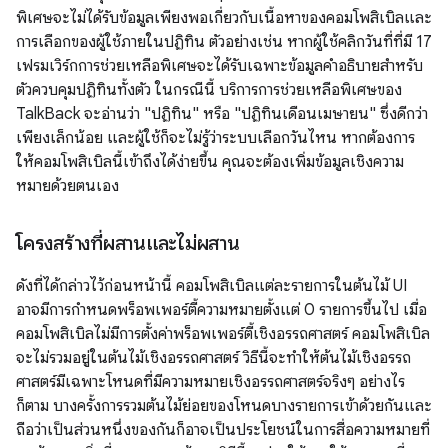
พิเศษจะไม่ได้รับข้อมูลเพียงพอเกี่ยวกับเนื้อหาของคอมโพสิเบิลและ
การเลือกของผู้ใช้ภายในปฏิทิน ตัวอย่างเช่น หากผู้ใช้คลิกวันที่ที่มี 17
เฟรมเวิร์กการช่วยเหลือพิเศษจะได้รับเฉพาะข้อมูลคำอธิบายสำหรับ
ตัวควบคุมปฏิทินทั้งตัว ในกรณีนี้ บริการการช่วยเหลือพิเศษของ
TalkBack จะอ่านว่า "ปฏิทิน" หรือ "ปฏิทินเดือนเมษายน" ซึ่งดีกว่า
เพียงเล็กน้อย และผู้ใช้ก็จะไม่รู้ว่าระบบเลือกวันไหน หากต้องการ
ให้คอมโพสิเบิลนี้เข้าถึงได้ง่ายขึ้น คุณจะต้องเพิ่มข้อมูลเชิงความ
หมายด้วยตนเอง
โครงสร้างที่ผสานและไม่ผสาน
ดังที่ได้กล่าวไว้ก่อนหน้านี้ คอมโพสิเบิลแต่ละรายการในต้นไม้ UI
อาจมีการกําหนดพร็อพเพอร์ตี้ความหมายตั้งแต่ 0 รายการขึ้นไป เมื่อ
คอมโพสิเบิลไม่มีการตั้งค่าพร็อพเพอร์ตี้เชิงอรรถศาสตร์ คอมโพสิเบิล
จะไม่รวมอยู่ในต้นไม้เชิงอรรถศาสตร์ วิธีนี้จะทำให้ต้นไม้เชิงอรรถ
ศาสตร์มีเฉพาะโหนดที่มีความหมายเชิงอรรถศาสตร์จริงๆ อย่างไร
ก็ตาม บางครั้งการรวมต้นไม้ย่อยของโหนดบางรายการเข้าด้วยกันและ
ถือว่าเป็นส่วนหนึ่งของกันก็อาจเป็นประโยชน์ในการสื่อความหมายที่