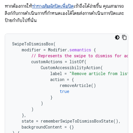
หากต้องการให้
ท่าทางสัมผัสปัดเพื่อปิด
เข้าถึงได้ง่ายขึ้น คุณสามารถ
ลิงก์กับการดำเนินการที่กำหนดเองได้โดยส่งการดำเนินการปิดและ
ป้ายกำกับไปที่นั่น
SwipeToDismissBox
(
modifier
=
Modifier
.
semantics
{
// Represents the swipe to dismiss for acc
customActions
=
listOf
(
CustomAccessibilityAction
(
label
=
"Remove article from list"
action
=
{
removeArticle
()
true
}
)
)
},
state
=
rememberSwipeToDismissBoxState
(),
backgroundContent
=
{}
)
{