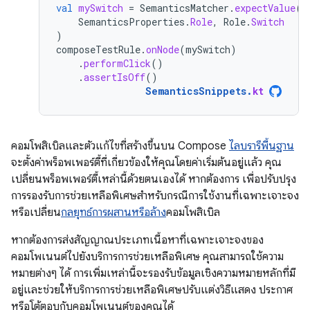
val
mySwitch
=
SemanticsMatcher
.
expectValue
(
SemanticsProperties
.
Role
,
Role
.
Switch
)
composeTestRule
.
onNode
(
mySwitch
)
.
performClick
()
.
assertIsOff
()
SemanticsSnippets
.
kt
คอมโพสิเบิลและตัวแก้ไขที่สร้างขึ้นบน Compose
ไลบรารีพื้นฐาน
จะตั้งค่าพร็อพเพอร์ตี้ที่เกี่ยวข้องให้คุณโดยค่าเริ่มต้นอยู่แล้ว คุณ
เปลี่ยนพร็อพเพอร์ตี้เหล่านี้ด้วยตนเองได้ หากต้องการ เพื่อปรับปรุง
การรองรับการช่วยเหลือพิเศษสำหรับกรณีการใช้งานที่เฉพาะเจาะจง
หรือเปลี่ยน
กลยุทธ์การผสานหรือล้าง
คอมโพสิเบิล
หากต้องการส่งสัญญาณประเภทเนื้อหาที่เฉพาะเจาะจงของ
คอมโพเนนต์ไปยังบริการการช่วยเหลือพิเศษ คุณสามารถใช้ความ
หมายต่างๆ ได้ การเพิ่มเหล่านี้จะรองรับข้อมูลเชิงความหมายหลักที่มี
อยู่และช่วยให้บริการการช่วยเหลือพิเศษปรับแต่งวิธีแสดง ประกาศ
หรือโต้ตอบกับคอมโพเนนต์ของคุณได้