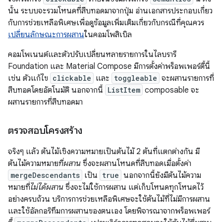
นั้น ระบบจะรวมโหนดที่สืบทอดมาจากปุ่ม อ่านเอกสารประกอบเกี่ยว
กับการช่วยเหลือพิเศษเพื่อดูข้อมูลเพิ่มเติมเกี่ยวกับกรณีที่คุณควร
เปลี่ยนลักษณะการผสาน
ในคอมโพสิเบิล
คอมโพเนนต์และตัวปรับเปลี่ยนหลายรายการในไลบรารี
Foundation และ Material Compose มีการตั้งค่าพร็อพเพอร์ตี้นี้
เช่น ตัวแก้ไข
clickable
และ
toggleable
จะผสานรายการที่
สืบทอดโดยอัตโนมัติ นอกจากนี้
ListItem
composable จะ
ผสานรายการที่สืบทอดมา
ตรวจสอบโครงสร้าง
จริงๆ แล้ว ต้นไม้เชิงความหมายเป็นต้นไม้ 2 ต้นที่แตกต่างกัน มี
ต้นไม้ความหมาย
ที่ผสาน
ซึ่งจะผสานโหนดที่สืบทอดเมื่อตั้งค่า
mergeDescendants
เป็น
true
นอกจากนี้ยังมีต้นไม้ความ
หมายที่
ไม่ได้ผสาน
ซึ่งจะไม่ใช้การผสาน แต่เก็บโหนดทุกโหนดไว้
อย่างครบถ้วน บริการการช่วยเหลือพิเศษจะใช้ต้นไม้ที่ไม่มีการผสาน
และใช้อัลกอริทึมการผสานของตนเอง โดยพิจารณาจากพร็อพเพอร์