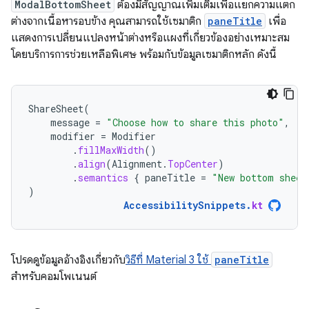
ModalBottomSheet
ต้องมีสัญญาณเพิ่มเติมเพื่อแยกความแตก
ต่างจากเนื้อหารอบข้าง คุณสามารถใช้เซมาติก
paneTitle
เพื่อ
แสดงการเปลี่ยนแปลงหน้าต่างหรือแผงที่เกี่ยวข้องอย่างเหมาะสม
โดยบริการการช่วยเหลือพิเศษ พร้อมกับข้อมูลเซมาติกหลัก ดังนี้
ShareSheet
(
message
=
"Choose how to share this photo"
,
modifier
=
Modifier
.
fillMaxWidth
()
.
align
(
Alignment
.
TopCenter
)
.
semantics
{
paneTitle
=
"New bottom sheet
)
AccessibilitySnippets
.
kt
โปรดดูข้อมูลอ้างอิงเกี่ยวกับ
วิธีที่ Material 3 ใช้
paneTitle
สำหรับคอมโพเนนต์