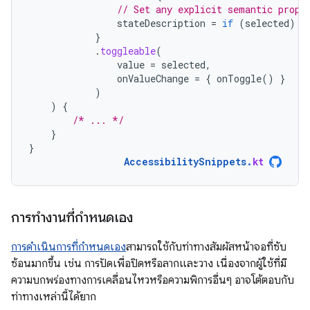
// Set any explicit semantic prope
stateDescription
=
if
(
selected
)
s
}
.
toggleable
(
value
=
selected
,
onValueChange
=
{
onToggle
()
}
)
)
{
/* ... */
}
}
AccessibilitySnippets
.
kt
การทำงานที่กำหนดเอง
การดําเนินการที่กำหนดเอง
สามารถใช้กับท่าทางสัมผัสหน้าจอที่ซับ
ซ้อนมากขึ้น เช่น การปัดเพื่อปิดหรือลากและวาง เนื่องจากผู้ใช้ที่มี
ความบกพร่องทางการเคลื่อนไหวหรือความพิการอื่นๆ อาจโต้ตอบกับ
ท่าทางเหล่านี้ได้ยาก