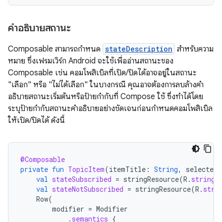
คำอธิบายสถานะ
Composable สามารถกําหนด
stateDescription
สําหรับความ
หมาย ซึ่งเฟรมเวิร์ก Android จะใช้เพื่ออ่านสถานะของ
Composable เช่น คอมโพสิเบิลที่เปิด/ปิดได้อาจอยู่ในสถานะ
"เลือก" หรือ "ไม่ได้เลือก" ในบางกรณี คุณอาจต้องการลบล้างคำ
อธิบายสถานะเริ่มต้นหรือป้ายกำกับที่ Compose ใช้ ซึ่งทำได้โดย
ระบุป้ายกำกับสถานะคำอธิบายอย่างชัดเจนก่อนกำหนดคอมโพสิเบิล
ให้เปิด/ปิดได้ ดังนี้
@Composable
private
fun
TopicItem
(
itemTitle
:
String
,
selected
:
val
stateSubscribed
=
stringResource
(
R
.
string
.
val
stateNotSubscribed
=
stringResource
(
R
.
stri
Row
(
modifier
=
Modifier
.
semantics
{