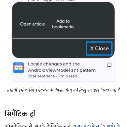
सातवीं इमेज.
स्विच ऐक्सेस के ऐक्शन मेन्यू को विज़ुअलाइज़ किया गया है.
सिमैंटिक ट्री
कॉम्पोज़िशन से आपके ऐप्लिकेशन के
यूज़र इंटरफ़ेस (यूआई) के