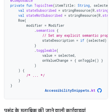
@Composable
private
fun
TopicItem
(
itemTitle
:
String
,
selected
:
val
stateSubscribed
=
stringResource
(
R
.
string
.
val
stateNotSubscribed
=
stringResource
(
R
.
stri
Row
(
modifier
=
Modifier
.
semantics
{
// Set any explicit semantic prope
stateDescription
=
if
(
selected
)
s
}
.
toggleable
(
value
=
selected
,
onValueChange
=
{
onToggle
()
}
)
)
{
/* ... */
}
}
AccessibilitySnippets
.
kt
पसंद के मुताबिक की जाने वाली कार्रवाइयां