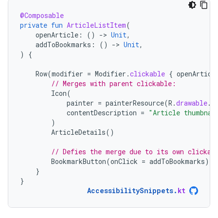
@Composable
private
fun
ArticleListItem
(
openArticle
:
()
-
>
Unit
,
addToBookmarks
:
()
-
>
Unit
,
)
{
Row
(
modifier
=
Modifier
.
clickable
{
openArticl
// Merges with parent clickable:
Icon
(
painter
=
painterResource
(
R
.
drawable
.
i
contentDescription
=
"Article thumbnai
)
ArticleDetails
()
// Defies the merge due to its own clickab
BookmarkButton
(
onClick
=
addToBookmarks
)
}
}
AccessibilitySnippets
.
kt