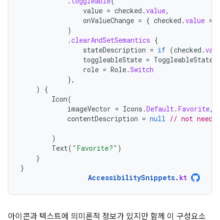
.
toggleable
(
value
=
checked
.
value
,
onValueChange
=
{
checked
.
value
=
)
.
clearAndSetSemantics
{
stateDescription
=
if
(
checked
.
val
toggleableState
=
ToggleableState
(
role
=
Role
.
Switch
},
)
{
Icon
(
imageVector
=
Icons
.
Default
.
Favorite
,
contentDescription
=
null
// not neede
)
Text
(
"Favorite?"
)
}
}
AccessibilitySnippets
.
kt
아이콘과 텍스트에 의미론적 정보가 있지만 함께 이 구성요소