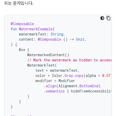
되는 문자입니다.
@Composable
fun
WatermarkExample
(
watermarkText
:
String
,
content
:
@Composable
()
-
>
Unit
,
)
{
Box
{
WatermarkedContent
()
// Mark the watermark as hidden to accessi
WatermarkText
(
text
=
watermarkText
,
color
=
Color
.
Gray
.
copy
(
alpha
=
0.5f
),
modifier
=
Modifier
.
align
(
Alignment
.
BottomEnd
)
.
semantics
{
hideFromAccessibility
)
}
}