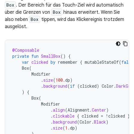
Box
. Der Bereich für das Touch-Ziel wird automatisch
über die Grenzen von
Box
hinaus erweitert. Wenn Sie
also neben
Box
tippen, wird das Klickereignis trotzdem
ausgelöst.
@Composable
private
fun
SmallBox
()
{
var
clicked
by
remember
{
mutableStateOf
(
false
Box
(
Modifier
.
size
(
100.
dp
)
.
background
(
if
(
clicked
)
Color
.
DarkGra
)
{
Box
(
Modifier
.
align
(
Alignment
.
Center
)
.
clickable
{
clicked
=
!
clicked
}
.
background
(
Color
.
Black
)
.
size
(
1.
dp
)
)