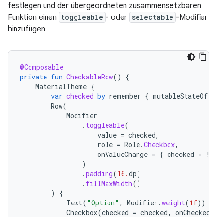
festlegen und der übergeordneten zusammensetzbaren
Funktion einen
toggleable
- oder
selectable
-Modifier
hinzufügen.
@Composable
private
fun
CheckableRow
()
{
MaterialTheme
{
var
checked
by
remember
{
mutableStateOf
(
f
Row
(
Modifier
.
toggleable
(
value
=
checked
,
role
=
Role
.
Checkbox
,
onValueChange
=
{
checked
=
!
c
)
.
padding
(
16.
dp
)
.
fillMaxWidth
()
)
{
Text
(
"Option"
,
Modifier
.
weight
(
1f
))
Checkbox
(
checked
=
checked
,
onCheckedC