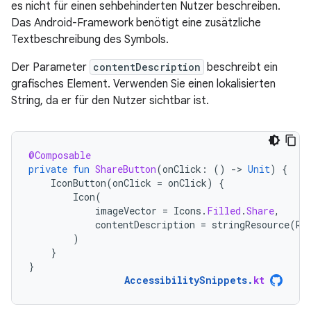
es nicht für einen sehbehinderten Nutzer beschreiben.
Das Android-Framework benötigt eine zusätzliche
Textbeschreibung des Symbols.
Der Parameter
contentDescription
beschreibt ein
grafisches Element. Verwenden Sie einen lokalisierten
String, da er für den Nutzer sichtbar ist.
@Composable
private
fun
ShareButton
(
onClick
:
()
-
>
Unit
)
{
IconButton
(
onClick
=
onClick
)
{
Icon
(
imageVector
=
Icons
.
Filled
.
Share
,
contentDescription
=
stringResource
(
R
.
)
}
}
AccessibilitySnippets
.
kt