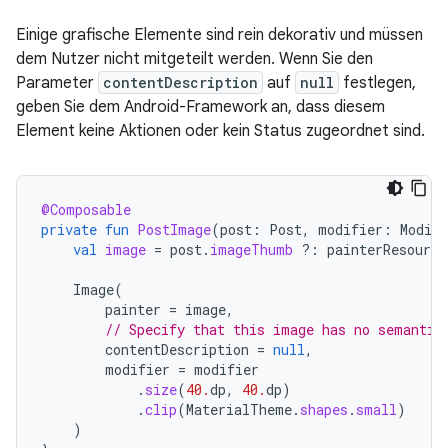
Einige grafische Elemente sind rein dekorativ und müssen
dem Nutzer nicht mitgeteilt werden. Wenn Sie den
Parameter
contentDescription
auf
null
festlegen,
geben Sie dem Android-Framework an, dass diesem
Element keine Aktionen oder kein Status zugeordnet sind.
@Composable
private
fun
PostImage
(
post
:
Post
,
modifier
:
Modifi
val
image
=
post
.
imageThumb
?:
painterResource
Image
(
painter
=
image
,
// Specify that this image has no semantic
contentDescription
=
null
,
modifier
=
modifier
.
size
(
40.
dp
,
40.
dp
)
.
clip
(
MaterialTheme
.
shapes
.
small
)
)