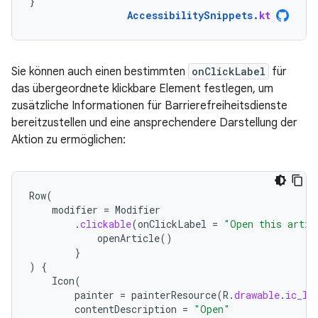
}
AccessibilitySnippets
.
kt
Sie können auch einen bestimmten
onClickLabel
für
das übergeordnete klickbare Element festlegen, um
zusätzliche Informationen für Barrierefreiheitsdienste
bereitzustellen und eine ansprechendere Darstellung der
Aktion zu ermöglichen:
Row
(
modifier
=
Modifier
.
clickable
(
onClickLabel
=
"Open this artic
openArticle
()
}
)
{
Icon
(
painter
=
painterResource
(
R
.
drawable
.
ic_lo
contentDescription
=
"Open"