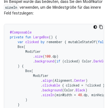
Im Beispiel würde das bedeuten, dass Sie den Modifikator
sizeIn
verwenden, um die Mindestgröße für das innere
Feld festzulegen:
@Composable
private
fun
LargeBox
()
{
var
clicked
by
remember
{
mutableStateOf
(
false
Box
(
Modifier
.
size
(
100.
dp
)
.
background
(
if
(
clicked
)
Color
.
DarkGra
)
{
Box
(
Modifier
.
align
(
Alignment
.
Center
)
.
clickable
{
clicked
=
!
clicked
}
.
background
(
Color
.
Black
)
.
sizeIn
(
minWidth
=
48.
dp
,
minHeigh
)
}