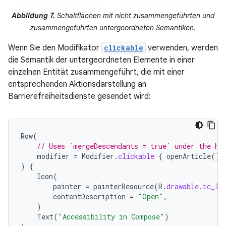
Abbildung 7.
Schaltflächen mit nicht zusammengeführten und
zusammengeführten untergeordneten Semantiken.
Wenn Sie den Modifikator
clickable
verwenden, werden
die Semantik der untergeordneten Elemente in einer
einzelnen Entität zusammengeführt, die mit einer
entsprechenden Aktionsdarstellung an
Barrierefreiheitsdienste gesendet wird:
Row
(
// Uses `mergeDescendants = true` under the ho
modifier
=
Modifier
.
clickable
{
openArticle
()
)
{
Icon
(
painter
=
painterResource
(
R
.
drawable
.
ic_lo
contentDescription
=
"Open"
,
)
Text
(
"Accessibility in Compose"
)