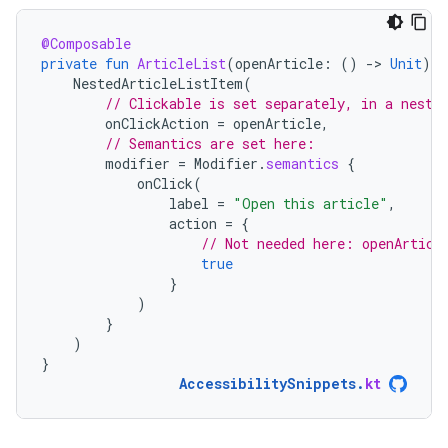
@Composable
private
fun
ArticleList
(
openArticle
:
()
-
>
Unit
)
{
NestedArticleListItem
(
// Clickable is set separately, in a neste
onClickAction
=
openArticle
,
// Semantics are set here:
modifier
=
Modifier
.
semantics
{
onClick
(
label
=
"Open this article"
,
action
=
{
// Not needed here: openArticl
true
}
)
}
)
}
AccessibilitySnippets
.
kt