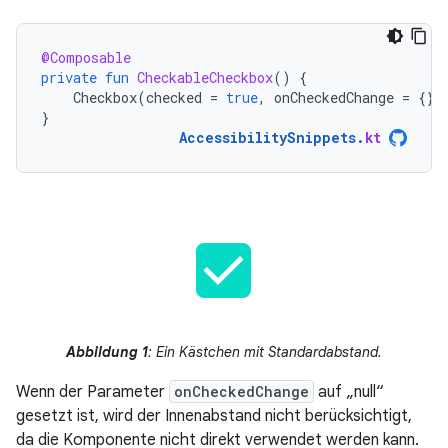
@Composable
private
fun
CheckableCheckbox
()
{
Checkbox
(
checked
=
true
,
onCheckedChange
=
{})
}
AccessibilitySnippets
.
kt
Abbildung 1
: Ein Kästchen mit Standardabstand.
Wenn der Parameter
onCheckedChange
auf „null“
gesetzt ist, wird der Innenabstand nicht berücksichtigt,
da die Komponente nicht direkt verwendet werden kann.