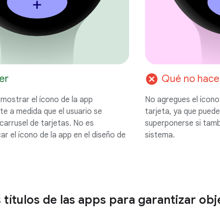
cancel
er
Qué no hace
ostrar el ícono de la app
No agregues el ícono 
e a medida que el usuario se
tarjeta, ya que pued
carrusel de tarjetas. No es
superponerse si tambi
r el ícono de la app en el diseño de
sistema.
 títulos de las apps para garantizar ob