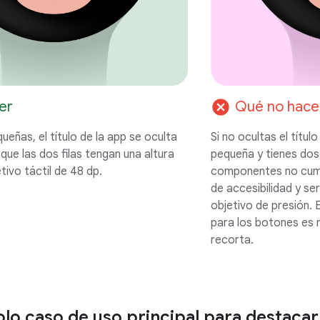
cancel
er
Qué no hace
ueñas, el título de la app se oculta
Si no ocultas el título
que las dos filas tengan una altura
pequeña y tienes dos f
tivo táctil de 48 dp.
componentes no cump
de accesibilidad y se
objetivo de presión. 
para los botones es 
recorta.
solo caso de uso principal para destacar