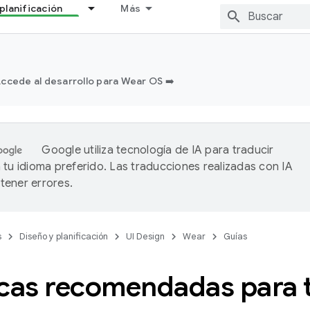
planificación
Más
ccede al desarrollo para Wear OS ➡️
Google utiliza tecnología de IA para traducir
 tu idioma preferido. Las traducciones realizadas con IA
ener errores.
s
Diseño y planificación
UI Design
Wear
Guías
icas recomendadas para t