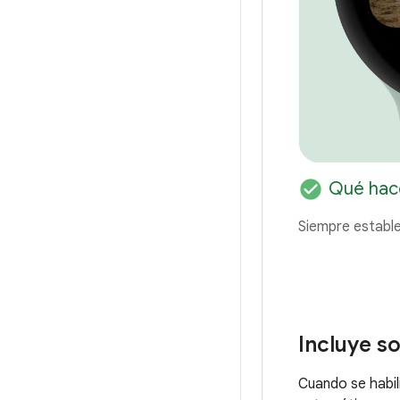
check_circle
Qué hac
Siempre estable
Incluye s
Cuando se habil