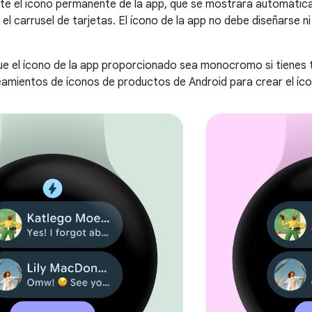
e el ícono permanente de la app, que se mostrará automática
 el carrusel de tarjetas. El ícono de la app no debe diseñarse 
e el ícono de la app proporcionado sea monocromo si tienes t
neamientos de íconos de productos de Android para crear el íco