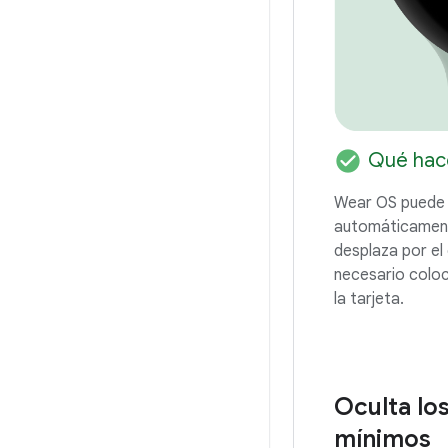
check_circle
Qué hac
Wear OS puede m
automáticament
desplaza por el 
necesario coloca
la tarjeta.
Oculta los
mínimos