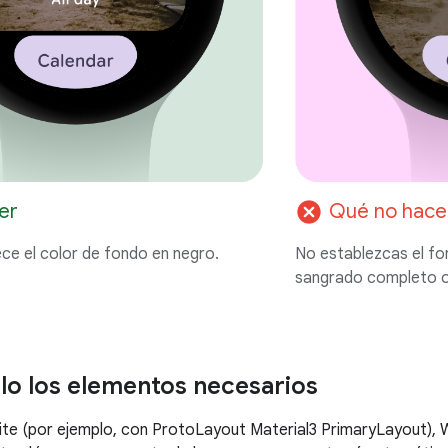
cancel
er
Qué no hace
ce el color de fondo en negro.
No establezcas el f
sangrado completo o 
olo los elementos necesarios
ite (por ejemplo, con ProtoLayout Material3 PrimaryLayout),