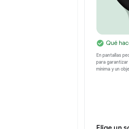
check_circle
Qué hac
En pantallas peq
para garantizar 
mínima y un obje
Elige un 