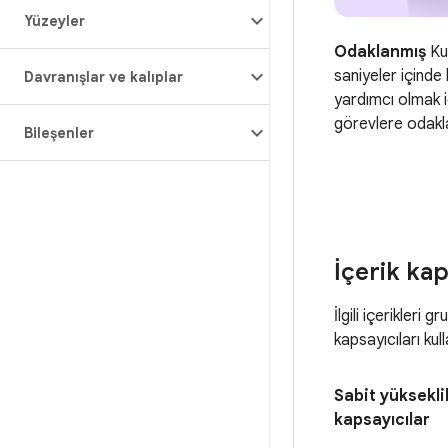
Yüzeyler
Odaklanmış
Kul
saniyeler içinde
Davranışlar ve kalıplar
yardımcı olmak iç
görevlere odakl
Bileşenler
İçerik kap
İlgili içerikleri
kapsayıcıları kull
Sabit yüksekli
kapsayıcılar