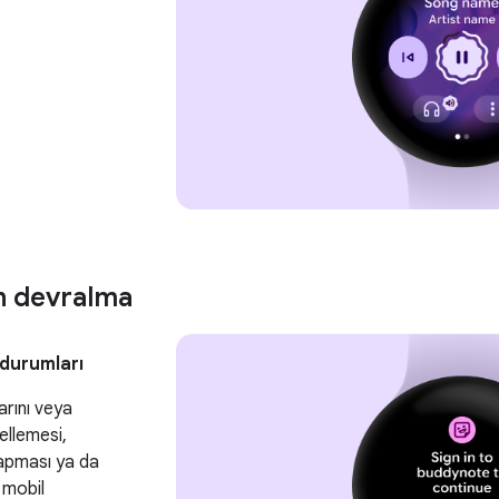
n devralma
durumları
arını veya
ellemesi,
yapması ya da
 mobil