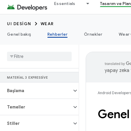
Essentials
Tasarım ve Pla
UI DESIGN
WEAR
Genel bakış
Rehberler
Örnekler
Wear 
yapay zeka t
MATERIAL 3 EXPRESSIVE
Başlama
Android Developer
Temeller
Genel
Stiller