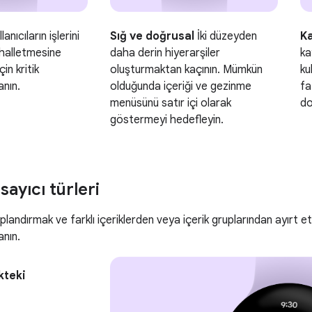
lanıcıların işlerini
Sığ ve doğrusal
İki düzeyden
K
 halletmesine
daha derin hiyerarşiler
ka
in kritik
oluşturmaktan kaçının. Mümkün
ku
anın.
olduğunda içeriği ve gezinme
fa
menüsünü satır içi olarak
do
göstermeyi hedefleyin.
sayıcı türleri
 gruplandırmak ve farklı içeriklerden veya içerik gruplarından ayırt
anın.
kteki