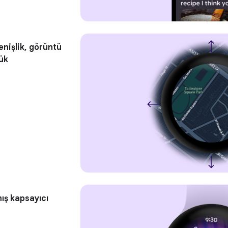
enişlik, görüntü
ük
ış kapsayıcı