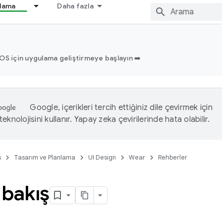
nlama
Daha fazla
OS için uygulama geliştirmeye başlayın ➡️
Google, içerikleri tercih ettiğiniz dile çevirmek için
eknolojisini kullanır. Yapay zeka çevirilerinde hata olabilir.
s
Tasarım ve Planlama
UI Design
Wear
Rehberler
 bakış