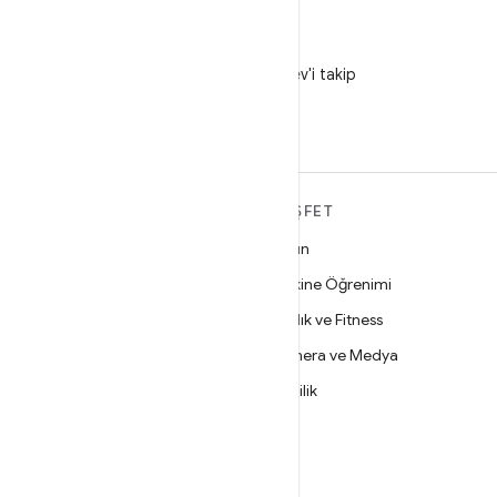
X
X'te @AndroidDev'i takip
edin
ANDROID HAKKINDA
KEŞFET
DAHA FAZLA
Oyun
Android
Makine Öğrenimi
İşletmeler için Android
Sağlık ve Fitness
Güvenlik
Kamera ve Medya
Kaynak
Gizlilik
Haber
5G
Blog
Podcast'ler