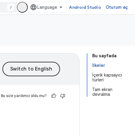
/
Android Studio
Oturum aç
Bu sayfada
İlkeler
İçerik kapsayıcı
türleri
Tam ekran
devralma
Bu size yardımcı oldu mu?