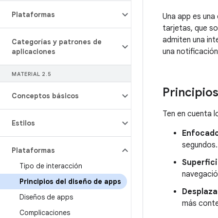
Plataformas
Una app es una 
tarjetas, que s
admiten una int
Categorías y patrones de
una notificación
aplicaciones
MATERIAL 2
.
5
Principio
Conceptos básicos
Ten en cuenta l
Estilos
Enfocado
segundos.
Plataformas
Superficia
Tipo de interacción
navegació
Principios del diseño de apps
Desplaza
Diseños de apps
más conten
Complicaciones