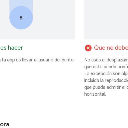
cancel
es hacer
Qué no debe
sta app es llevar al usuario del punto
No uses el desplazami
que esto puede confun
La excepción son alg
incluida la reproducc
que puede admitir el 
horizontal.
hora