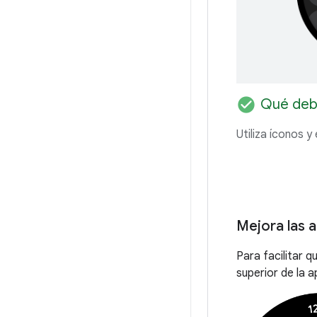
check_circle
Qué deb
Utiliza íconos y
Mejora las a
Para facilitar q
superior de la a