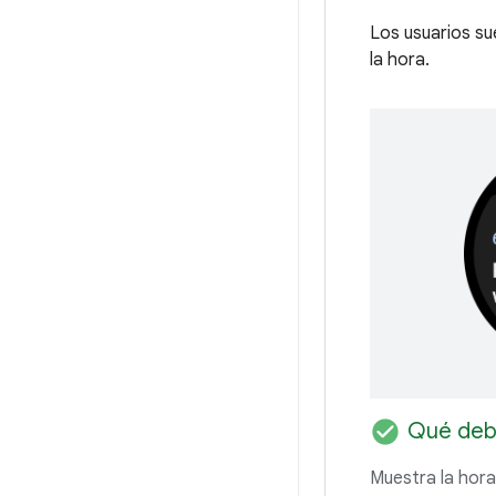
Los usuarios su
la hora.
check_circle
Qué deb
Muestra la hora 