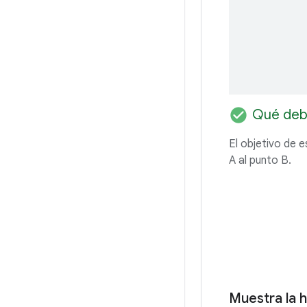
check_circle
Qué deb
El objetivo de e
A al punto B.
Muestra la 