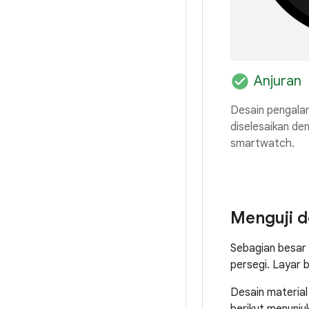
check_circle
Anjuran
Desain pengala
diselesaikan d
smartwatch.
Menguji d
Sebagian besar 
persegi. Layar 
Desain materia