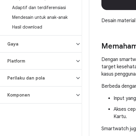
Adaptif dan terdiferensiasi
Mendesain untuk anak-anak
Desain materia
Hasil download
Gaya
Memahami
Dengan smartwat
Platform
target kesehata
kasus penggunaa
Perilaku dan pola
Berbeda dengan 
Komponen
Input yang
Akses cepa
Kartu.
Smartwatch juga