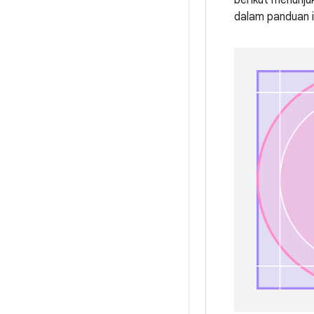
berikut menunjuk
dalam panduan i