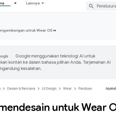
ana
Lainnya
engembangan untuk Wear OS ➡️
Google menggunakan teknologi AI untuk
an konten ke dalam bahasa pilihan Anda. Terjemahan AI
ngandung kesalahan.
s
Desain & Rencana
UI Design
Wear
Panduan
Apakah
 mendesain untuk Wear 