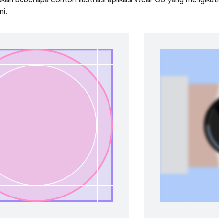
kan beberapa contoh ilustrasi aplikasi Wear OS yang mengikuti p
ni.