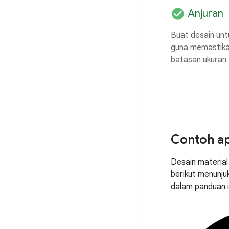
check_circle
Anjuran
Buat desain unt
guna memastikan
batasan ukuran y
Contoh ap
Desain materia
berikut menunjuk
dalam panduan i