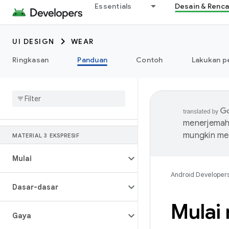
Essentials
Desain & Renc
UI DESIGN
WEAR
Ringkasan
Panduan
Contoh
Lakukan p
menerjemahk
mungkin me
MATERIAL 3 EKSPRESIF
Mulai
Android Developer
Dasar-dasar
Mulai
Gaya