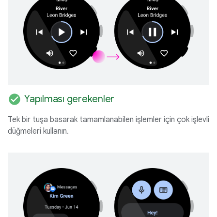
check_circle
Yapılması gerekenler
Tek bir tuşa basarak tamamlanabilen işlemler için çok işlevli
düğmeleri kullanın.