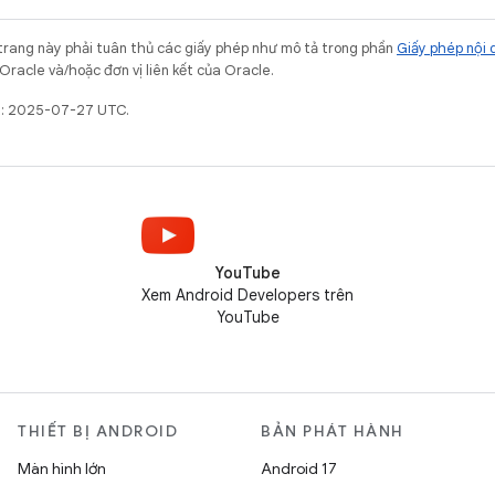
trang này phải tuân thủ các giấy phép như mô tả trong phần
Giấy phép nội 
Oracle và/hoặc đơn vị liên kết của Oracle.
ất: 2025-07-27 UTC.
YouTube
Xem Android Developers trên
YouTube
THIẾT BỊ ANDROID
BẢN PHÁT HÀNH
Màn hình lớn
Android 17