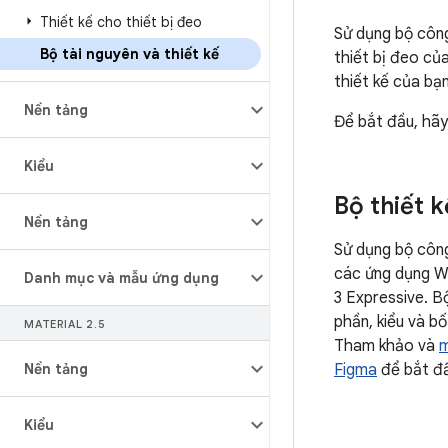
Thiết kế cho thiết bị đeo
Sử dụng bộ công
Bộ tài nguyên và thiết kế
thiết bị đeo củ
thiết kế của bạn
Nền tảng
Để bắt đầu, hãy
Kiểu
Bộ thiết 
Nền tảng
Sử dụng bộ công
các ứng dụng We
Danh mục và mẫu ứng dụng
3 Expressive. 
phần, kiểu và bố
MATERIAL 2
.
5
Tham khảo và
m
Nền tảng
Figma
để bắt đ
Kiểu