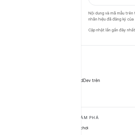
Nội dung và mã mẫu trên 
nhãn hiệu đã đăng ký của 
Cập nhật lần gần đây nh
X
Theo dõi @AndroidDev trên
X
TÌM HIỂU THÊM VỀ
KHÁM PHÁ
ANDROID
Trò chơi
Android