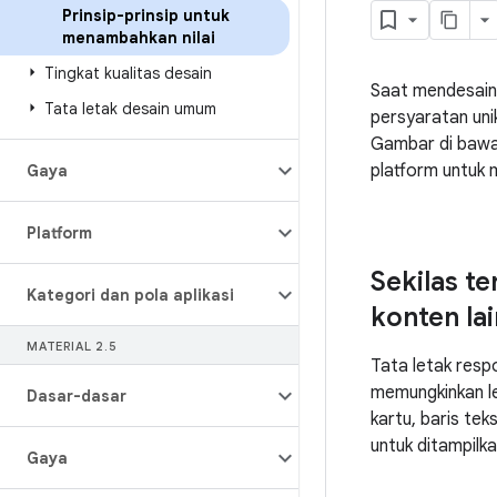
Prinsip-prinsip untuk
menambahkan nilai
Tingkat kualitas desain
Saat mendesain u
Tata letak desain umum
persyaratan uni
Gambar di bawah
platform untuk 
Gaya
Platform
Sekilas t
Kategori dan pola aplikasi
konten la
MATERIAL 2
.
5
Tata letak resp
memungkinkan le
Dasar-dasar
kartu, baris tek
untuk ditampilka
Gaya