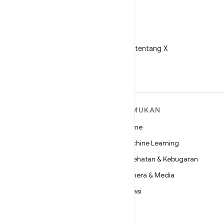
X
Ikuti @AndroidDev tentang X
SELENGKAPNYA
TEMUKAN
TENTANG ANDROID
Game
Android
Machine Learning
Android untuk Perusahaan
Kesehatan & Kebugaran
Keamanan
Kamera & Media
Source
Privasi
Berita
5G
Blog