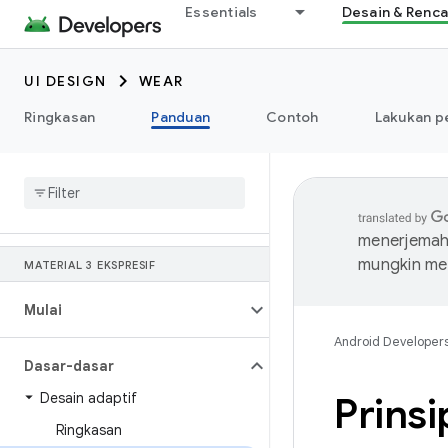
Essentials
Desain & Renc
UI DESIGN
WEAR
Ringkasan
Panduan
Contoh
Lakukan p
menerjemahk
mungkin me
MATERIAL 3 EKSPRESIF
Mulai
Android Developer
Dasar-dasar
Desain adaptif
Prins
Ringkasan