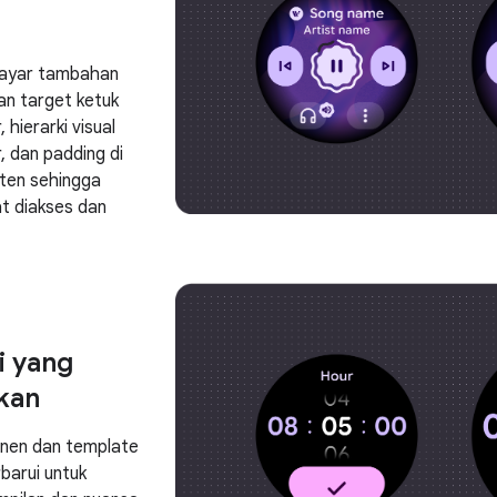
layar tambahan
an target ketuk
 hierarki visual
, dan padding di
ten sehingga
t diakses dan
i yang
kan
nen dan template
barui untuk