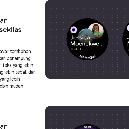
tan
 sekilas
layar tambahan
akan penampung
, teks yang lebih
ng lebih tebal, dan
 yang lebih
 lebih mudah
tan