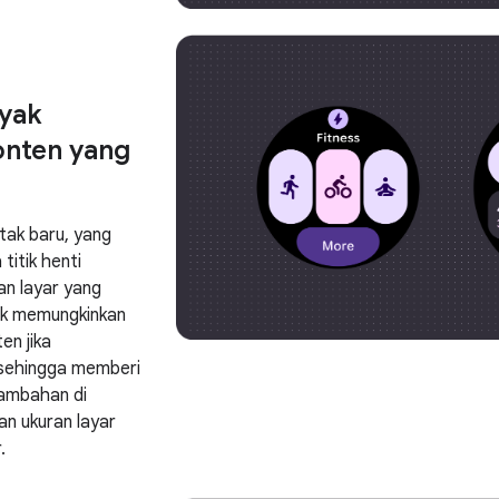
yak
onten yang
tak baru, yang
titik henti
n layar yang
uk memungkinkan
en jika
sehingga memberi
tambahan di
n ukuran layar
.