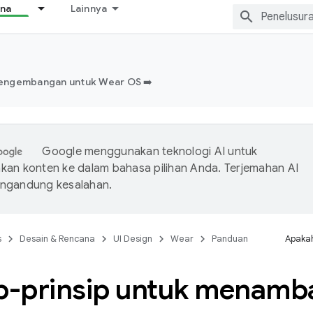
ana
Lainnya
engembangan untuk Wear OS ➡️
Google menggunakan teknologi AI untuk
an konten ke dalam bahasa pilihan Anda. Terjemahan AI
ngandung kesalahan.
s
Desain & Rencana
UI Design
Wear
Panduan
Apakah
ip-prinsip untuk menamba