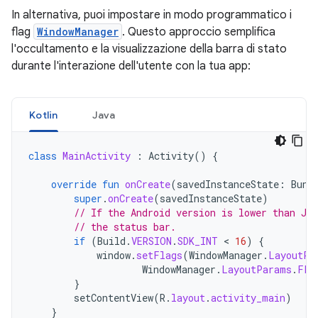
In alternativa, puoi impostare in modo programmatico i
flag
WindowManager
. Questo approccio semplifica
l'occultamento e la visualizzazione della barra di stato
durante l'interazione dell'utente con la tua app:
Kotlin
Java
class
MainActivity
:
Activity
()
{
override
fun
onCreate
(
savedInstanceState
:
Bund
super
.
onCreate
(
savedInstanceState
)
// If the Android version is lower than Jel
// the status bar.
if
(
Build
.
VERSION
.
SDK_INT
 < 
16
)
{
window
.
setFlags
(
WindowManager
.
LayoutPa
WindowManager
.
LayoutParams
.
FLA
}
setContentView
(
R
.
layout
.
activity_main
)
}