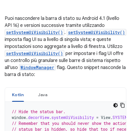
Puoi nascondere la barra di stato su Android 4.1 (livello
API 16) e versioni successive tramite utilizzando
setSystemUiVisibility()
.
setSystemUiVisibility()
imposta flag UI su a livello di singola vista; e queste
impostazioni sono aggregate a livello di finestra. Utilizzo
setSystemUiVisibility()
per impostare i flag UI offre
un controllo più granulare sulle barre di sistema rispetto
all'uso
WindowManager
flag. Questo snippet nasconde la
barra di stato:
Kotlin
Java
// Hide the status bar.
window
.
decorView
.
systemUiVisibility
=
View
.
SYSTEM_
// Remember that you should never show the action 
// status bar is hidden, so hide that too if necess