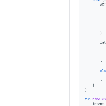
ACT
}
Int
}
els
}
}
}
fun
handleS
intent
.