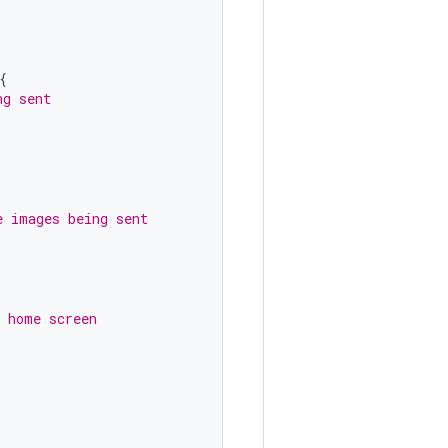
{
ng sent
e images being sent
e home screen