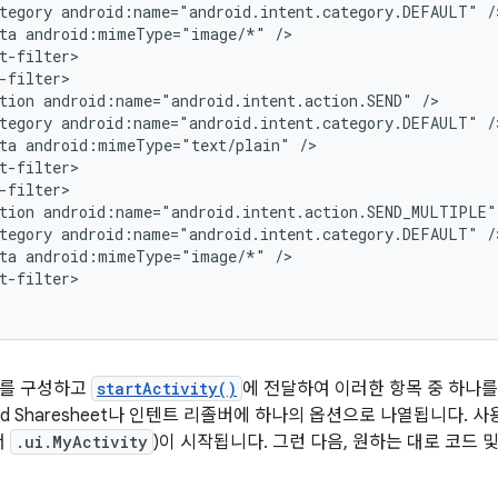
tegory
android:name="android.intent.category.DEFAULT"
ta
android:mimeType="image/*"
tion
android:name="android.intent.action.SEND"
tegory
android:name="android.intent.category.DEFAULT"
ta
android:mimeType="text/plain"
tion
android:name="android.intent.action.SEND_MULTIPLE"
tegory
android:name="android.intent.category.DEFAULT"
ta
android:mimeType="image/*"
t-filter>

트를 구성하고
startActivity()
에 전달하여 이러한 항목 중 하나
oid Sharesheet나 인텐트 리졸버에 하나의 옵션으로 나열됩니다.
서
.ui.MyActivity
)이 시작됩니다. 그런 다음, 원하는 대로 코드 