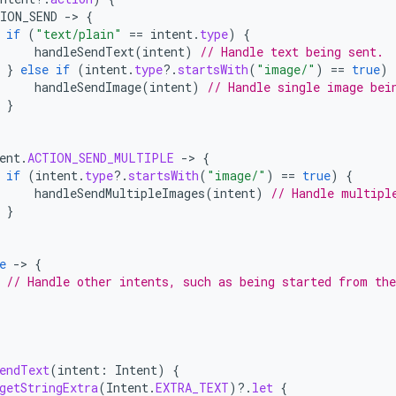
ION_SEND
-
>
{
if
(
"text/plain"
==
intent
.
type
)
{
handleSendText
(
intent
)
// Handle text being sent.
}
else
if
(
intent
.
type
?.
startsWith
(
"image/"
)
==
true
)
handleSendImage
(
intent
)
// Handle single image bei
}
ent
.
ACTION_SEND_MULTIPLE
-
>
{
if
(
intent
.
type
?.
startsWith
(
"image/"
)
==
true
)
{
handleSendMultipleImages
(
intent
)
// Handle multipl
}
e
-
>
{
// Handle other intents, such as being started from th
endText
(
intent
:
Intent
)
{
getStringExtra
(
Intent
.
EXTRA_TEXT
)
?.
let
{