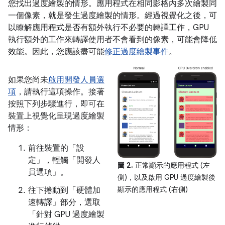
您找出過度繪製的情形。應用程式在相同影格內多次繪製同
一個像素，就是發生過度繪製的情形。經過視覺化之後，可
以瞭解應用程式是否有額外執行不必要的轉譯工作，GPU
執行額外的工作來轉譯使用者不會看到的像素，可能會降低
效能。因此，您應該盡可能
修正過度繪製事件
。
如果您尚未
啟用開發人員選
項
，請執行這項操作。接著
按照下列步驟進行，即可在
裝置上視覺化呈現過度繪製
情形：
前往裝置的「設
定」
，輕觸「開發人
圖 2.
正常顯示的應用程式 (左
員選項」
。
側)，以及啟用 GPU 過度繪製後
顯示的應用程式 (右側)
往下捲動到「硬體加
速轉譯」
部分，選取
「針對 GPU 過度繪製