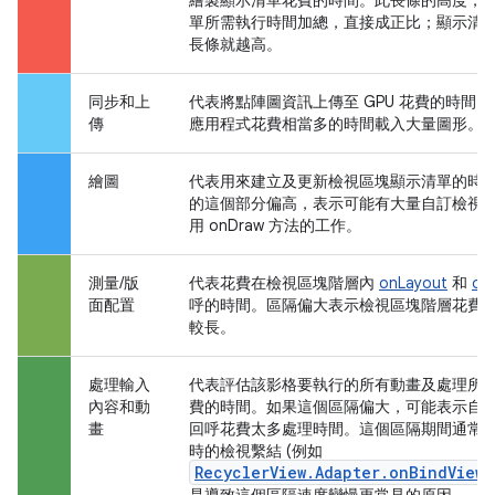
單所需執行時間加總，直接成正比；顯示清
長條就越高。
同步和上
代表將點陣圖資訊上傳至 GPU 花費的時間
傳
應用程式花費相當多的時間載入大量圖形。
繪圖
代表用來建立及更新檢視區塊顯示清單的時
的這個部分偏高，表示可能有大量自訂檢視
用 onDraw 方法的工作。
測量/版
代表花費在檢視區塊階層內
onLayout
和
on
面配置
呼的時間。區隔偏大表示檢視區塊階層花費
較長。
處理輸入
代表評估該影格要執行的所有動畫及處理所
內容和動
費的時間。如果這個區隔偏大，可能表示自
畫
回呼花費太多處理時間。這個區隔期間通常
時的檢視繫結 (例如
RecyclerView.Adapter.onBindViewH
是導致這個區隔速度變慢更常見的原因。