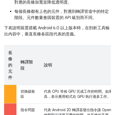
對應的長條加寬並降低透明度。
每個長條都有上色的元件，對應到轉譯管道中的特定
階段。元件數量會因裝置的 API 級別而不同。
下表說明裝置搭載 Android 6.0 以上版本時，在剖析工具輸
出內容中，垂直長條各區段代表的意義。
長
條
轉譯階
的
說明
段
元
件
切換緩衝
代表 CPU 等候 GPU 完成工作的時間。如
區
高，表示應用程式在 GPU 執行過多工作。
指令問題
代表 Android 2D 轉譯器發出指令讓 Open
繪製顯示清單花費的時間。此長條的高度，