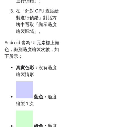
進行偵錯」
。
在「針對 GPU 過度繪
製進行偵錯」
對話方
塊中選取「顯示過度
繪製區域」
。
Android 會為 UI 元素標上顏
色，識別過度繪製次數，如
下所示：
真實色彩：
沒有過度
繪製情形
藍色：
過度
繪製 1 次
綠色：
過度