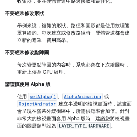
收集器，並在硬體管道中略過快取和最佳化。
不要經常修改形狀
舉例來說，複雜的形狀、路徑和圓形都是使用紋理遮
罩算繪的。每次建立或修改路徑時，硬體管道都會建
立新的遮罩，費用高昂。
不要經常修改點陣圖
每次變更點陣圖的內容時，系統都會在下次繪圖時，
重新上傳為 GPU 紋理。
請謹慎使用 Alpha 版
使用
setAlpha()
、
AlphaAnimation
或
ObjectAnimator
建立半透明的檢視畫面時，該畫面
會呈現在螢幕外緩衝區中，所需供應率會加倍。針對
非常大的檢視畫面套用 Alpha 版時，建議您將檢視畫
面的圖層類型設為
LAYER_TYPE_HARDWARE
。