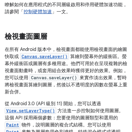
瞭解如何在應用程式的不同層級啟用和停用硬體加速功能，
請參閱「
控制硬體加速
」一文。
檢視畫面圖層
在所有 Android 版本中，檢視畫面都能使用檢視畫面的繪圖
快取或
Canvas.saveLayer()
算繪到螢幕外的緩衝區。螢
幕外緩衝區或圖層有多種用途。他們可用於在呈現複雜的檢
視畫面動畫時，或套用組合效果時獲得更好的效果。例如，
您可以使用
Canvas.saveLayer()
來實作淡出效果，暫時
將檢視畫面算繪到圖層，然後以不透明度的因數在螢幕上重
新合併。
從 Android 3.0 (API 級別 11) 開始，您可以透過
View.setLayerType()
方法進一步控制如何使用圖層。
這個 API 採用兩個參數：您要使用的圖層類型和選用的
Paint
物件，說明圖層的複合式結構。您可以使用
Paint