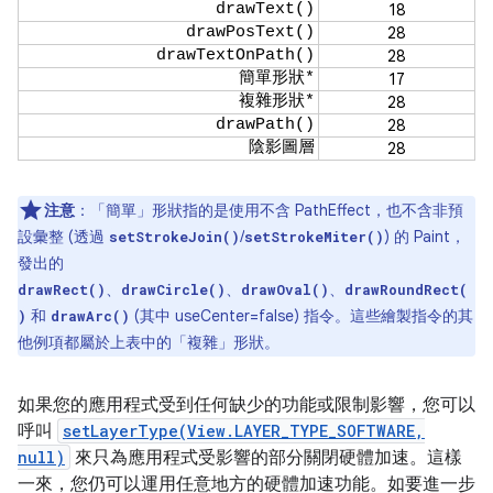
drawText()
18
drawPosText()
28
drawTextOnPath()
28
簡單形狀*
17
複雜形狀*
28
drawPath()
28
陰影圖層
28
注意
：「簡單」形狀指的是使用不含 PathEffect，也不含非預
設彙整 (透過
/
) 的 Paint，
setStrokeJoin()
setStrokeMiter()
發出的
、
、
、
drawRect()
drawCircle()
drawOval()
drawRoundRect(
和
(其中 useCenter=false) 指令。這些繪製指令的其
)
drawArc()
他例項都屬於上表中的「複雜」形狀。
如果您的應用程式受到任何缺少的功能或限制影響，您可以
呼叫
setLayerType(View.LAYER_TYPE_SOFTWARE,
null)
來只為應用程式受影響的部分關閉硬體加速。這樣
一來，您仍可以運用任意地方的硬體加速功能。如要進一步