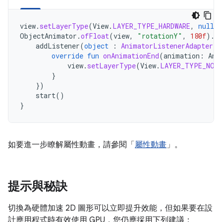
view
.
setLayerType
(
View
.
LAYER_TYPE_HARDWARE
,
null
)
ObjectAnimator
.
ofFloat
(
view
,
"rotationY"
,
180f
).
a
addListener
(
object
:
AnimatorListenerAdapter
()
override
fun
onAnimationEnd
(
animation
:
Ani
view
.
setLayerType
(
View
.
LAYER_TYPE_NON
}
})
start
()
}
如要進一步瞭解屬性動畫，請參閱「
屬性動畫
」。
提示與秘訣
切換為硬體加速 2D 圖形可以立即提升效能，但如果要在設
計應用程式時有效使用 GPU，您仍應採用下列建議：