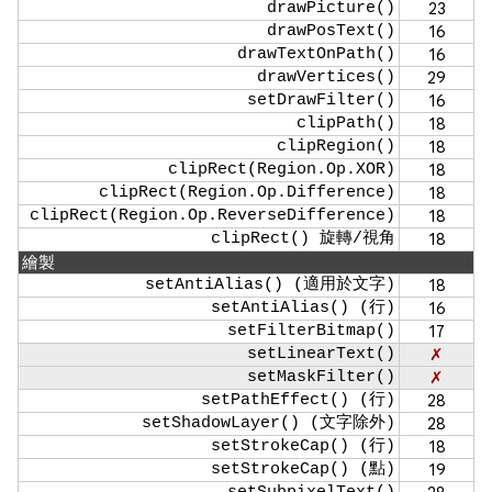
drawPicture()
23
drawPosText()
16
drawTextOnPath()
16
drawVertices()
29
setDrawFilter()
16
clipPath()
18
clipRegion()
18
clipRect(Region.Op.XOR)
18
clipRect(Region.Op.Difference)
18
clipRect(Region.Op.ReverseDifference)
18
clipRect() 旋轉/視角
18
繪製
setAntiAlias() (適用於文字)
18
setAntiAlias() (行)
16
setFilterBitmap()
17
setLinearText()
✗
setMaskFilter()
✗
setPathEffect() (行)
28
setShadowLayer() (文字除外)
28
setStrokeCap() (行)
18
setStrokeCap() (點)
19