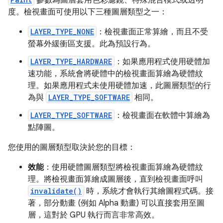
參數為圖層套用色彩濾鏡、特殊混合模式或透明
度。檢視畫面可使用以下三種圖層類型之一：
LAYER_TYPE_NONE
：檢視畫面正常算繪，而且不受
螢幕外緩衝區支援。此為預設行為。
LAYER_TYPE_HARDWARE
：如果應用程式使用硬體加
速功能，系統會將硬體中的檢視畫面算繪為硬體紋
理。如果應用程式未使用硬體加速，此圖層類型的行
為與
LAYER_TYPE_SOFTWARE
相同。
LAYER_TYPE_SOFTWARE
：檢視畫面在軟體中算繪為
點陣圖。
您使用的圖層類型取決於您的目標：
效能
：使用硬體圖層類型將檢視畫面算繪為硬體紋
理。將檢視畫面算繪成圖層後，直到檢視畫面呼叫
invalidate()
時，系統才會執行其繪圖程式碼。接
著，部分動畫 (例如 Alpha 動畫) 可以直接套用至圖
層，這對於 GPU 執行而言非常高效。