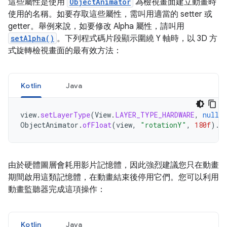
這些屬性是使用
ObjectAnimator
為檢視畫面建立動畫時
使用的名稱。如要存取這些屬性，需叫用適當的 setter 或
getter。舉例來說，如要修改 Alpha 屬性，請叫用
setAlpha()
。下列程式碼片段顯示圍繞 Y 軸時，以 3D 方
式旋轉檢視畫面的最有效方法：
Kotlin
Java
view
.
setLayerType
(
View
.
LAYER_TYPE_HARDWARE
,
null
)
ObjectAnimator
.
ofFloat
(
view
,
"rotationY"
,
180f
).
s
由於硬體圖層會耗用影片記憶體，因此強烈建議您只在動畫
期間啟用這類記憶體，在動畫結束後停用它們。您可以利用
動畫監聽器完成這項操作：
Kotlin
Java