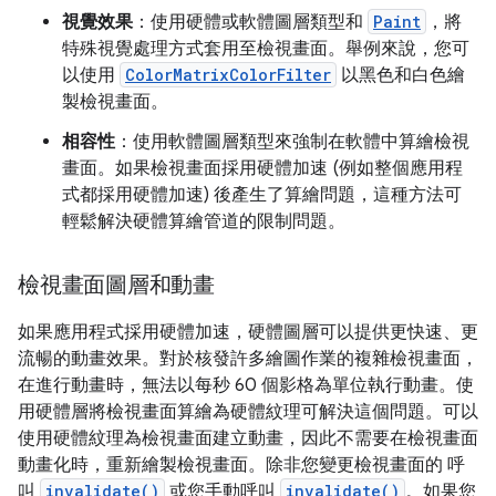
視覺效果
：使用硬體或軟體圖層類型和
Paint
，將
特殊視覺處理方式套用至檢視畫面。舉例來說，您可
以使用
ColorMatrixColorFilter
以黑色和白色繪
製檢視畫面。
相容性
：使用軟體圖層類型來強制在軟體中算繪檢視
畫面。如果檢視畫面採用硬體加速 (例如整個應用程
式都採用硬體加速) 後產生了算繪問題，這種方法可
輕鬆解決硬體算繪管道的限制問題。
檢視畫面圖層和動畫
如果應用程式採用硬體加速，硬體圖層可以提供更快速、更
流暢的動畫效果。對於核發許多繪圖作業的複雜檢視畫面，
在進行動畫時，無法以每秒 60 個影格為單位執行動畫。使
用硬體層將檢視畫面算繪為硬體紋理可解決這個問題。可以
使用硬體紋理為檢視畫面建立動畫，因此不需要在檢視畫面
動畫化時，重新繪製檢視畫面。除非您變更檢視畫面的 呼
叫
invalidate()
或您手動呼叫
invalidate()
。如果您