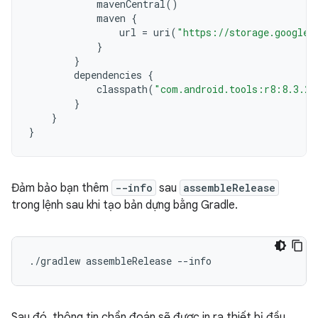
mavenCentral
()
maven
{
url
=
uri
(
"https://storage.googlea
}
}
dependencies
{
classpath
(
"com.android.tools:r8:8.3.21
}
}
}
Đảm bảo bạn thêm
--info
sau
assembleRelease
trong lệnh sau khi tạo bản dựng bằng Gradle.
Sau đó, thông tin chẩn đoán sẽ được in ra thiết bị đầu