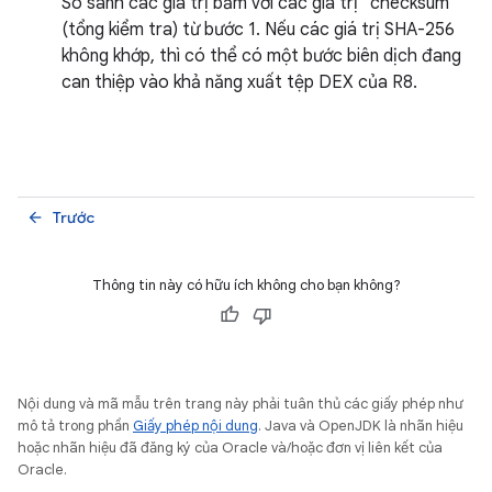
So sánh các giá trị băm với các giá trị "checksum"
(tổng kiểm tra) từ bước 1. Nếu các giá trị SHA-256
không khớp, thì có thể có một bước biên dịch đang
can thiệp vào khả năng xuất tệp DEX của R8.
Trước
arrow_back
Thông tin này có hữu ích không cho bạn không?
Nội dung và mã mẫu trên trang này phải tuân thủ các giấy phép như
mô tả trong phần
Giấy phép nội dung
. Java và OpenJDK là nhãn hiệu
hoặc nhãn hiệu đã đăng ký của Oracle và/hoặc đơn vị liên kết của
Oracle.