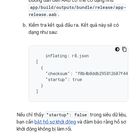
Đường dẫn đến AAB có thể có dạng như
app/build/outputs/bundle/release/app-
release.aab
.
Kiểm tra kết quả đầu ra. Kết quả này sẽ có
dạng như sau:
    inflating: r8.json

[

  {

    "checksum": "f0b4b0ddb295812607f44ef
    "startup": true

  }

Nếu chỉ thấy
"startup": false
trong siêu dữ liệu,
bạn cần
bật hồ sơ khởi động
và đảm bảo rằng hồ sơ
khởi động không bị làm rối.