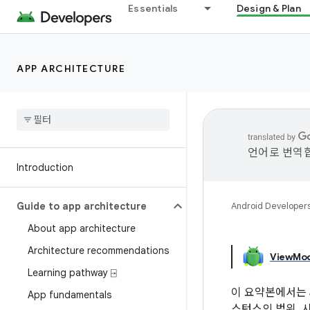
Essentials
Design & Plan
APP ARCHITECTURE
언어로 번역합
Introduction
Guide to app architecture
Android Developer
About app architecture
Architecture recommendations
View
Mod
Learning pathway ⍈
이 요약본에서는 Je
App fundamentals
스턴스의 범위, 