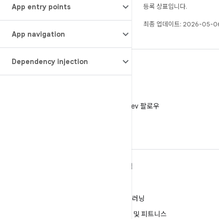
App entry points
등록 상표입니다.
최종 업데이트: 2026-05-06
App navigation
Dependency injection
X
X에서 @AndroidDev 팔로우
ANDROID 자세히 알아보기
탐색
Android
게임
엔터프라이즈용 Android
머신러닝
보안
건강 및 피트니스