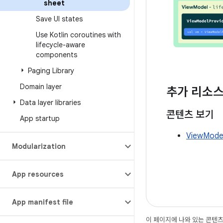
sheet
Save UI states
Use Kotlin coroutines with
lifecycle-aware
components
Paging Library
Domain layer
추가 리소
Data layer libraries
콘텐츠 보기
App startup
ViewMode
Modularization
App resources
App manifest file
이 페이지에 나와 있는 콘텐