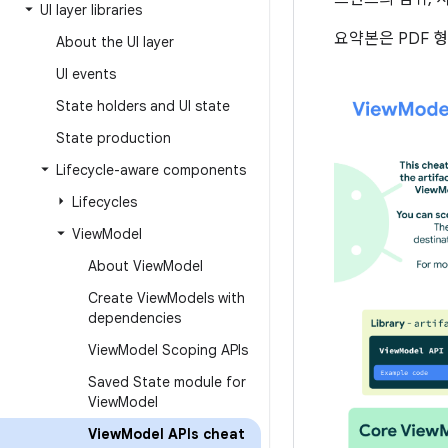
UI layer libraries
요약본은 PDF 
About the UI layer
UI events
State holders and UI state
State production
Lifecycle-aware components
Lifecycles
View
Model
About View
Model
Create View
Models with
dependencies
View
Model Scoping APIs
Saved State module for
View
Model
View
Model APIs cheat