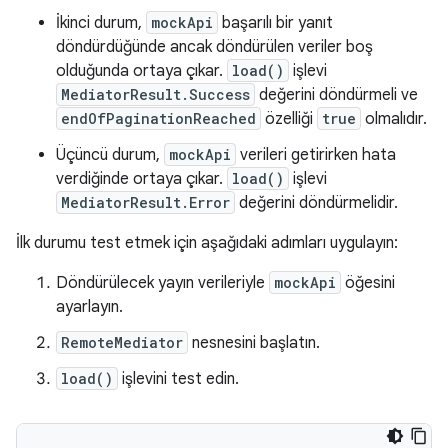
İkinci durum,
mockApi
başarılı bir yanıt
döndürdüğünde ancak döndürülen veriler boş
olduğunda ortaya çıkar.
load()
işlevi
MediatorResult.Success
değerini döndürmeli ve
endOfPaginationReached
özelliği
true
olmalıdır.
Üçüncü durum,
mockApi
verileri getirirken hata
verdiğinde ortaya çıkar.
load()
işlevi
MediatorResult.Error
değerini döndürmelidir.
İlk durumu test etmek için aşağıdaki adımları uygulayın:
Döndürülecek yayın verileriyle
mockApi
öğesini
ayarlayın.
RemoteMediator
nesnesini başlatın.
load()
işlevini test edin.