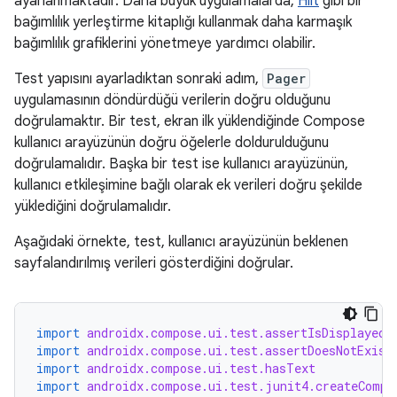
ayarlanmaktadır. Daha büyük uygulamalarda,
Hilt
gibi bir
bağımlılık yerleştirme kitaplığı kullanmak daha karmaşık
bağımlılık grafiklerini yönetmeye yardımcı olabilir.
Test yapısını ayarladıktan sonraki adım,
Pager
uygulamasının döndürdüğü verilerin doğru olduğunu
doğrulamaktır. Bir test, ekran ilk yüklendiğinde Compose
kullanıcı arayüzünün doğru öğelerle doldurulduğunu
doğrulamalıdır. Başka bir test ise kullanıcı arayüzünün,
kullanıcı etkileşimine bağlı olarak ek verileri doğru şekilde
yüklediğini doğrulamalıdır.
Aşağıdaki örnekte, test, kullanıcı arayüzünün beklenen
sayfalandırılmış verileri gösterdiğini doğrular.
import
androidx.compose.ui.test.assertIsDisplayed
import
androidx.compose.ui.test.assertDoesNotExist
import
androidx.compose.ui.test.hasText
import
androidx.compose.ui.test.junit4.createCompo