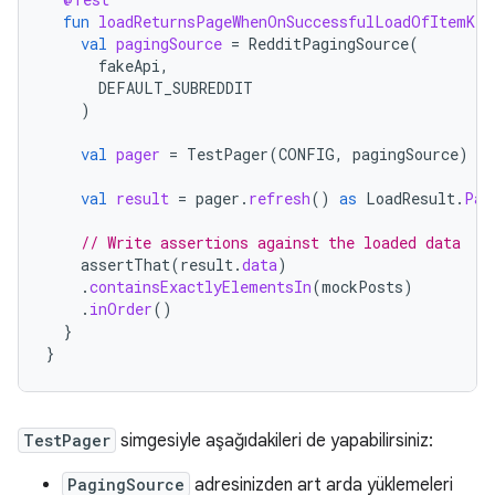
fun
loadReturnsPageWhenOnSuccessfulLoadOfItemKey
val
pagingSource
=
RedditPagingSource
(
fakeApi
,
DEFAULT_SUBREDDIT
)
val
pager
=
TestPager
(
CONFIG
,
pagingSource
)
val
result
=
pager
.
refresh
()
as
LoadResult
.
Pag
// Write assertions against the loaded data
assertThat
(
result
.
data
)
.
containsExactlyElementsIn
(
mockPosts
)
.
inOrder
()
}
}
TestPager
simgesiyle aşağıdakileri de yapabilirsiniz:
PagingSource
adresinizden art arda yüklemeleri