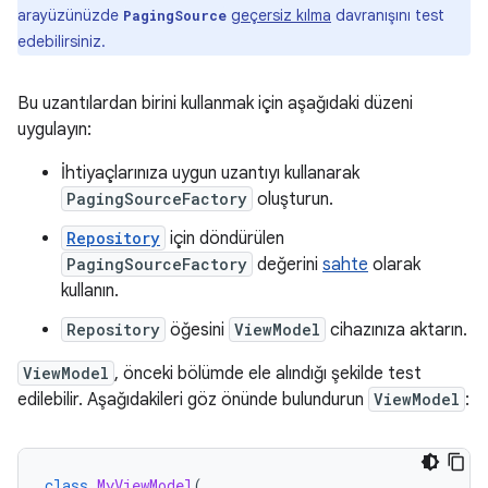
arayüzünüzde
geçersiz kılma
davranışını test
PagingSource
edebilirsiniz.
Bu uzantılardan birini kullanmak için aşağıdaki düzeni
uygulayın:
İhtiyaçlarınıza uygun uzantıyı kullanarak
PagingSourceFactory
oluşturun.
Repository
için döndürülen
PagingSourceFactory
değerini
sahte
olarak
kullanın.
Repository
öğesini
ViewModel
cihazınıza aktarın.
ViewModel
, önceki bölümde ele alındığı şekilde test
edilebilir. Aşağıdakileri göz önünde bulundurun
ViewModel
:
class
MyViewModel
(