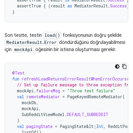
assertTrue
{
(
result
as
MediatorResult
.
Success
).
}
Son testte, testin
load()
fonksiyonunun doğru şekilde
MediatorResult.Error
döndürdüğünü doğrulayabilmesi
için
mockApi
öğesinin bir istisna oluşturması gerekir.
@Test
fun
refreshLoadReturnsErrorResultWhenErrorOccurs
()
// Set up failure message to throw exception fro
mockApi
.
failureMsg
=
"Throw test failure"
val
remoteMediator
=
PageKeyedRemoteMediator
(
mockDb
,
mockApi
,
SubRedditViewModel
.
DEFAULT_SUBREDDIT
)
val
pagingState
=
PagingState&lt
;
Int
,
RedditPost
listOf
(),