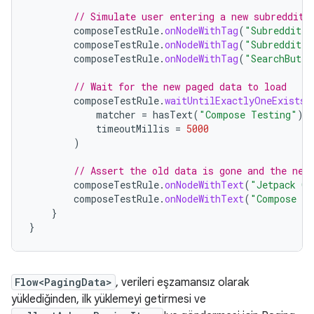
// Simulate user entering a new subreddit 
composeTestRule
.
onNodeWithTag
(
"SubredditIn
composeTestRule
.
onNodeWithTag
(
"SubredditIn
composeTestRule
.
onNodeWithTag
(
"SearchButto
// Wait for the new paged data to load
composeTestRule
.
waitUntilExactlyOneExists
(
matcher
=
hasText
(
"Compose Testing"
),
timeoutMillis
=
5000
)
// Assert the old data is gone and the new
composeTestRule
.
onNodeWithText
(
"Jetpack Co
composeTestRule
.
onNodeWithText
(
"Compose Te
}
}
Flow<PagingData>
, verileri eşzamansız olarak
yüklediğinden, ilk yüklemeyi getirmesi ve