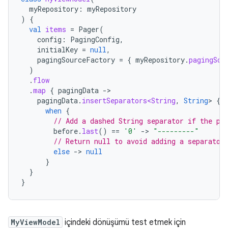
myRepository
:
myRepository
)
{
val
items
=
Pager
(
config
:
PagingConfig
,
initialKey
=
null
,
pagingSourceFactory
=
{
myRepository
.
pagingSou
)
.
flow
.
map
{
pagingData
-
pagingData
.
insertSeparators<String
,
String
>
{
when
{
// Add a dashed String separator if the pr
before
.
last
()
==
'0'
-
>
"---------"
// Return null to avoid adding a separator
else
-
>
null
}
}
}
MyViewModel
içindeki dönüşümü test etmek için