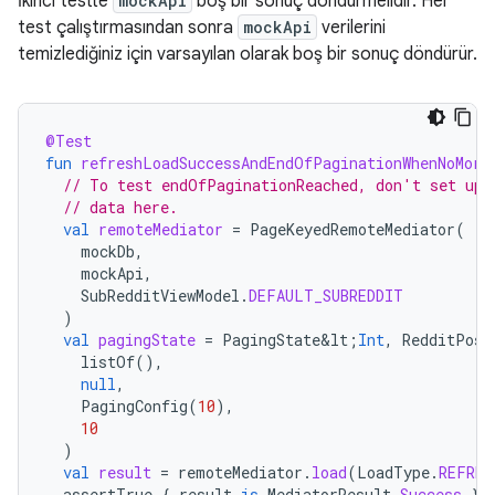
İkinci testte
mockApi
boş bir sonuç döndürmelidir. Her
test çalıştırmasından sonra
mockApi
verilerini
temizlediğiniz için varsayılan olarak boş bir sonuç döndürür.
@Test
fun
refreshLoadSuccessAndEndOfPaginationWhenNoMore
// To test endOfPaginationReached, don't set up 
// data here.
val
remoteMediator
=
PageKeyedRemoteMediator
(
mockDb
,
mockApi
,
SubRedditViewModel
.
DEFAULT_SUBREDDIT
)
val
pagingState
=
PagingState&lt
;
Int
,
RedditPost
listOf
(),
null
,
PagingConfig
(
10
),
10
)
val
result
=
remoteMediator
.
load
(
LoadType
.
REFRES
assertTrue
{
result
is
MediatorResult
.
Success
}