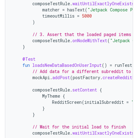
composeTestRule
.
waitUntilExactlyOneExists
(
matcher
=
hasText
(
"Jetpack Compose Pag
timeoutMillis
=
5000
)
// 3. Assert that the loaded paged items a
composeTestRule
.
onNodeWithText
(
"Jetpack Co
}
@Test
fun
loadsNewDataBasedOnUserInput
()
=
runTest
{
// Add data for a different subreddit to t
mockApi
.
addPost
(
postFactory
.
createRedditPo
composeTestRule
.
setContent
{
MyTheme
{
RedditScreen
(
initialSubreddit
=
"a
}
}
// Wait for the initial load to finish
composeTestRule
.
waitUntilExactlyOneExists
(