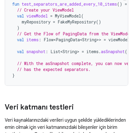
fun
test_separators_are_added_every_10_items
()
=
r
// Create your ViewModel
val
viewModel
=
MyViewModel
(
myRepository
=
FakeMyRepository
()
)
// Get the Flow of PagingData from the ViewModel
val
items
:
Flow<PagingData<String>
>
=
viewModel
.
val
snapshot
:
List<String>
=
items
.
asSnapshot
()
// With the asSnapshot complete, you can now ver
// has the expected separators.
}
Veri katmanı testleri
Veri kaynaklarınızdaki verileri uygun şekilde yüklediklerinden
emin olmak için veri katmanınızdaki bileşenler için birim