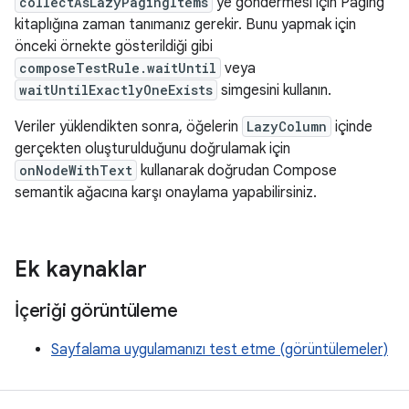
collectAsLazyPagingItems
'ye göndermesi için Paging
kitaplığına zaman tanımanız gerekir. Bunu yapmak için
önceki örnekte gösterildiği gibi
composeTestRule.waitUntil
veya
waitUntilExactlyOneExists
simgesini kullanın.
Veriler yüklendikten sonra, öğelerin
LazyColumn
içinde
gerçekten oluşturulduğunu doğrulamak için
onNodeWithText
kullanarak doğrudan Compose
semantik ağacına karşı onaylama yapabilirsiniz.
Ek kaynaklar
İçeriği görüntüleme
Sayfalama uygulamanızı test etme (görüntülemeler)