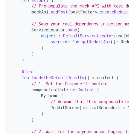
// Pre-populate the mock API with test dat
mockApi
.
addPost
(
postFactory
.
createRedditPo
// Swap your real dependency injection mod
ServiceLocator
.
swap
(
object
:
DefaultServiceLocator
(
useInMe
override
fun
getRedditApi
():
Reddi
}
)
}
@Test
fun
loadsTheDefaultResults
()
=
runTest
{
// 1. Set the Compose UI content
composeTestRule
.
setContent
{
MyTheme
{
// Assume that this composable use
RedditScreen
(
initialSubreddit
=
"a
}
}
// 2. Wait for the asynchronous Paging loa