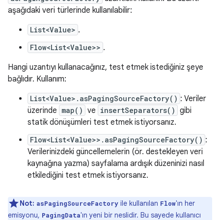
aşağıdaki veri türlerinde kullanılabilir:
List<Value>
.
Flow<List<Value>>
.
Hangi uzantıyı kullanacağınız, test etmek istediğiniz şeye
bağlıdır. Kullanım:
List<Value>.asPagingSourceFactory()
: Veriler
üzerinde
map()
ve
insertSeparators()
gibi
statik dönüşümleri test etmek istiyorsanız.
Flow<List<Value>>.asPagingSourceFactory()
:
Verilerinizdeki güncellemelerin (ör. destekleyen veri
kaynağına yazma) sayfalama ardışık düzeninizi nasıl
etkilediğini test etmek istiyorsanız.
Not:
ile kullanılan
'ın her
asPagingSourceFactory
Flow
emisyonu,
'ın yeni bir neslidir. Bu sayede kullanıcı
PagingData