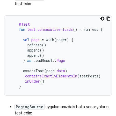
test edin:
@Test
fun
test_consecutive_loads
()
=
runTest
{
val
page
=
with
(
pager
)
{
refresh
()
append
()
append
()
}
as
LoadResult
.
Page
assertThat
(
page
.
data
)
.
containsExactlyElementsIn
(
testPosts
)
.
inOrder
()
}
PagingSource
uygulamanızdaki hata senaryolarını
test edin: