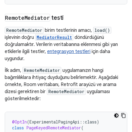
Remote
Mediator
testi
RemoteMediator
birim testlerinin amacı,
load()
işlevinin doğru
MediatorResult
döndürdüğünü
doğrulamaktır. Verilerin veritabanına eklenmesi gibi yan
etkilerle ilgili testler,
entegrasyon testleri
için daha
uygundur.
İlk adım,
RemoteMediator
uygulamanızın hangi
bağımlılıklara ihtiyaç duyduğunu belirlemektir. Aşağıdaki
örnekte, Room veritabanı, Retrofit arayüzü ve arama
dizesi gerektiren bir
RemoteMediator
uygulaması
gösterilmektedir:
@OptIn
(
ExperimentalPagingApi
::
class
)
class
PageKeyedRemoteMediator
(