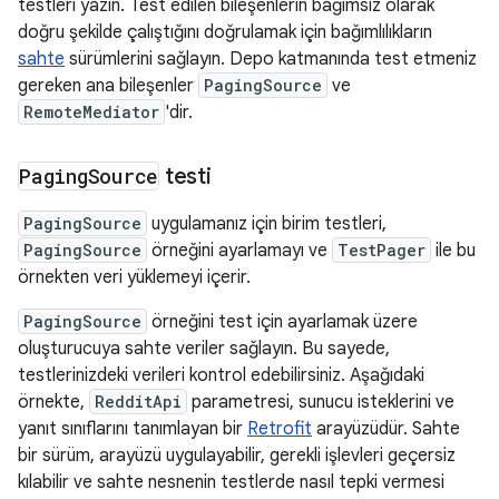
testleri yazın. Test edilen bileşenlerin bağımsız olarak
doğru şekilde çalıştığını doğrulamak için bağımlılıkların
sahte
sürümlerini sağlayın. Depo katmanında test etmeniz
gereken ana bileşenler
PagingSource
ve
RemoteMediator
'dir.
Paging
Source
testi
PagingSource
uygulamanız için birim testleri,
PagingSource
örneğini ayarlamayı ve
TestPager
ile bu
örnekten veri yüklemeyi içerir.
PagingSource
örneğini test için ayarlamak üzere
oluşturucuya sahte veriler sağlayın. Bu sayede,
testlerinizdeki verileri kontrol edebilirsiniz. Aşağıdaki
örnekte,
RedditApi
parametresi, sunucu isteklerini ve
yanıt sınıflarını tanımlayan bir
Retrofit
arayüzüdür. Sahte
bir sürüm, arayüzü uygulayabilir, gerekli işlevleri geçersiz
kılabilir ve sahte nesnenin testlerde nasıl tepki vermesi