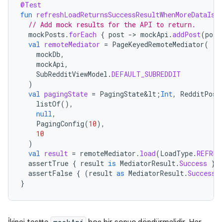
@Test
fun
refreshLoadReturnsSuccessResultWhenMoreDataIsP
// Add mock results for the API to return.
mockPosts
.
forEach
{
post
-
>
mockApi
.
addPost
(
post
val
remoteMediator
=
PageKeyedRemoteMediator
(
mockDb
,
mockApi
,
SubRedditViewModel
.
DEFAULT_SUBREDDIT
)
val
pagingState
=
PagingState&lt
;
Int
,
RedditPost
listOf
(),
null
,
PagingConfig
(
10
),
10
)
val
result
=
remoteMediator
.
load
(
LoadType
.
REFRES
assertTrue
{
result
is
MediatorResult
.
Success
}
assertFalse
{
(
result
as
MediatorResult
.
Success
)
}