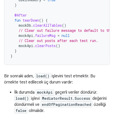
)
@After
fun
tearDown
()
{
mockDb
.
clearAllTables
()
// Clear out failure message to default to the
mockApi
.
failureMsg
=
null
// Clear out posts after each test run.
mockApi
.
clearPosts
()
}
}
Bir sonraki adım,
load()
işlevini test etmektir. Bu
örnekte test edilecek üç durum vardır:
İlk durumda
mockApi
geçerli veriler döndürür.
load()
işlevi
MediatorResult.Success
değerini
döndürmeli ve
endOfPaginationReached
özelliği
false
olmalıdır.