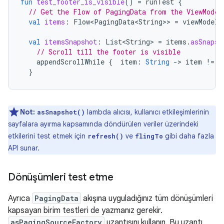
fun
test_footer_is_visible
()
=
runTest
{
// Get the Flow of PagingData from the ViewModel
val
items
:
Flow<PagingData<String>
>
=
viewModel
.
val
itemsSnapshot
:
List<String>
=
items
.
asSnapsh
// Scroll till the footer is visible
appendScrollWhile
{
item
:
String
-
>
item
!=
"
}
Not:
lambda alıcısı, kullanıcı etkileşimlerinin
asSnapshot()
sayfalara ayırma kapsamında döndürülen veriler üzerindeki
etkilerini test etmek için
ve
gibi daha fazla
refresh()
flingTo
API sunar.
Dönüşümleri test etme
Ayrıca
PagingData
akışına uyguladığınız tüm dönüşümleri
kapsayan birim testleri de yazmanız gerekir.
asPagingSourceFactory
uzantısını kullanın. Bu uzantı