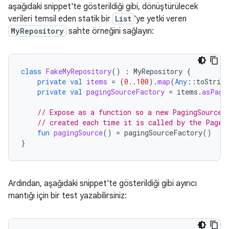
aşağıdaki snippet'te gösterildiği gibi, dönüştürülecek
verileri temsil eden statik bir
List
'ye yetki veren
MyRepository
sahte örneğini sağlayın:
class
FakeMyRepository
()
:
MyRepository
{
private
val
items
=
(
0.
.
100
).
map
(
Any
::
toString
private
val
pagingSourceFactory
=
items
.
asPagi
// Expose as a function so a new PagingSource 
// created each time it is called by the Pager
fun
pagingSource
()
=
pagingSourceFactory
()
}
Ardından, aşağıdaki snippet'te gösterildiği gibi ayırıcı
mantığı için bir test yazabilirsiniz: