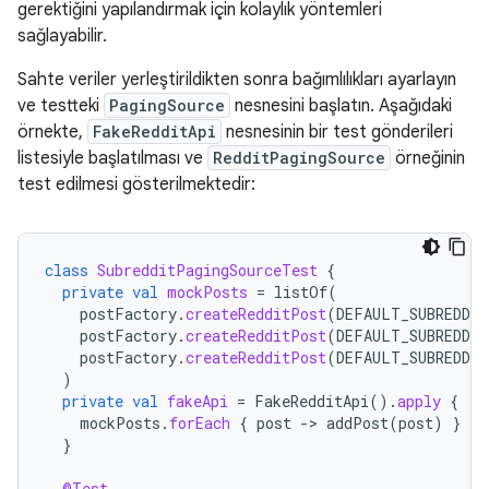
gerektiğini yapılandırmak için kolaylık yöntemleri
sağlayabilir.
Sahte veriler yerleştirildikten sonra bağımlılıkları ayarlayın
ve testteki
PagingSource
nesnesini başlatın. Aşağıdaki
örnekte,
FakeRedditApi
nesnesinin bir test gönderileri
listesiyle başlatılması ve
RedditPagingSource
örneğinin
test edilmesi gösterilmektedir:
class
SubredditPagingSourceTest
{
private
val
mockPosts
=
listOf
(
postFactory
.
createRedditPost
(
DEFAULT_SUBREDDIT
postFactory
.
createRedditPost
(
DEFAULT_SUBREDDIT
postFactory
.
createRedditPost
(
DEFAULT_SUBREDDIT
)
private
val
fakeApi
=
FakeRedditApi
().
apply
{
mockPosts
.
forEach
{
post
-
>
addPost
(
post
)
}
}
@Test