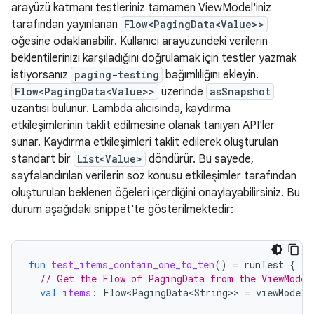
arayüzü katmanı testleriniz tamamen ViewModel'iniz
tarafından yayınlanan
Flow<PagingData<Value>>
öğesine odaklanabilir. Kullanıcı arayüzündeki verilerin
beklentilerinizi karşıladığını doğrulamak için testler yazmak
istiyorsanız
paging-testing
bağımlılığını ekleyin.
Flow<PagingData<Value>>
üzerinde
asSnapshot
uzantısı bulunur. Lambda alıcısında, kaydırma
etkileşimlerinin taklit edilmesine olanak tanıyan API'ler
sunar. Kaydırma etkileşimleri taklit edilerek oluşturulan
standart bir
List<Value>
döndürür. Bu sayede,
sayfalandırılan verilerin söz konusu etkileşimler tarafından
oluşturulan beklenen öğeleri içerdiğini onaylayabilirsiniz. Bu
durum aşağıdaki snippet'te gösterilmektedir:
fun
test_items_contain_one_to_ten
()
=
runTest
{
// Get the Flow of PagingData from the ViewModel
val
items
:
Flow<PagingData<String>
>
=
viewModel
.