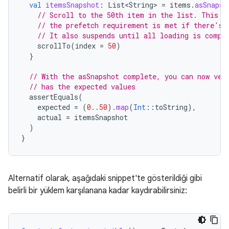
val
itemsSnapshot
:
List<String>
=
items
.
asSnapsh
// Scroll to the 50th item in the list. This w
// the prefetch requirement is met if there's 
// It also suspends until all loading is compl
scrollTo
(
index
=
50
)
}
// With the asSnapshot complete, you can now ver
// has the expected values
assertEquals
(
expected
=
(
0.
.
50
).
map
(
Int
::
toString
),
actual
=
itemsSnapshot
)
}
Alternatif olarak, aşağıdaki snippet'te gösterildiği gibi
belirli bir yüklem karşılanana kadar kaydırabilirsiniz: