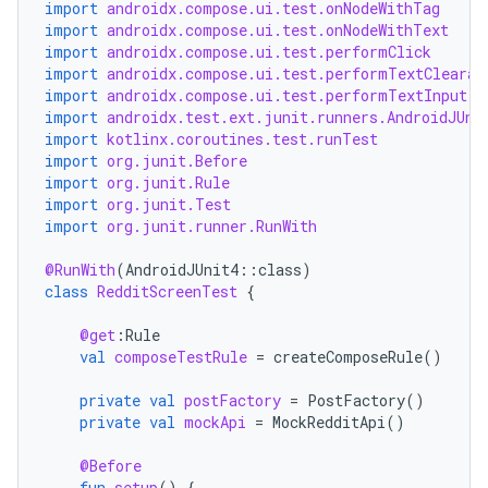
import
androidx.compose.ui.test.onNodeWithTag
import
androidx.compose.ui.test.onNodeWithText
import
androidx.compose.ui.test.performClick
import
androidx.compose.ui.test.performTextClearan
import
androidx.compose.ui.test.performTextInput
import
androidx.test.ext.junit.runners.AndroidJUni
import
kotlinx.coroutines.test.runTest
import
org.junit.Before
import
org.junit.Rule
import
org.junit.Test
import
org.junit.runner.RunWith
@RunWith
(
AndroidJUnit4
::
class
)
class
RedditScreenTest
{
@get
:
Rule
val
composeTestRule
=
createComposeRule
()
private
val
postFactory
=
PostFactory
()
private
val
mockApi
=
MockRedditApi
()
@Before
fun
setup
()
{