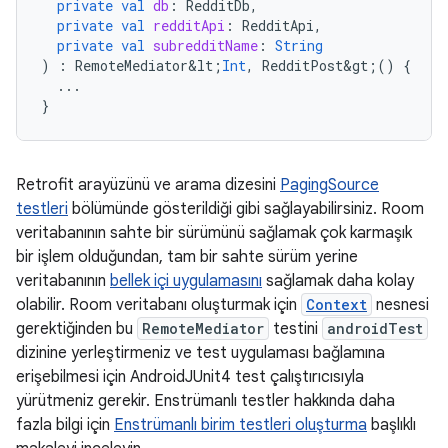
private
val
db
:
RedditDb
,
private
val
redditApi
:
RedditApi
,
private
val
subredditName
:
String
)
:
RemoteMediator&lt
;
Int
,
RedditPost&gt
;()
{
...
}
Retrofit arayüzünü ve arama dizesini
PagingSource
testleri
bölümünde gösterildiği gibi sağlayabilirsiniz. Room
veritabanının sahte bir sürümünü sağlamak çok karmaşık
bir işlem olduğundan, tam bir sahte sürüm yerine
veritabanının
bellek içi uygulamasını
sağlamak daha kolay
olabilir. Room veritabanı oluşturmak için
Context
nesnesi
gerektiğinden bu
RemoteMediator
testini
androidTest
dizinine yerleştirmeniz ve test uygulaması bağlamına
erişebilmesi için AndroidJUnit4 test çalıştırıcısıyla
yürütmeniz gerekir. Enstrümanlı testler hakkında daha
fazla bilgi için
Enstrümanlı birim testleri oluşturma
başlıklı