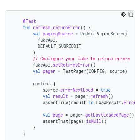
@Test
fun
refresh_returnError
()
{
val
pagingSource
=
RedditPagingSource
(
fakeApi
,
DEFAULT_SUBREDDIT
)
// Configure your fake to return errors
fakeApi
.
setReturnsError
()
val
pager
=
TestPager
(
CONFIG
,
source
)
runTest
{
source
.
errorNextLoad
=
true
val
result
=
pager
.
refresh
()
assertTrue
(
result
is
LoadResult
.
Error
)
val
page
=
pager
.
getLastLoadedPage
()
assertThat
(
page
).
isNull
()
}
}