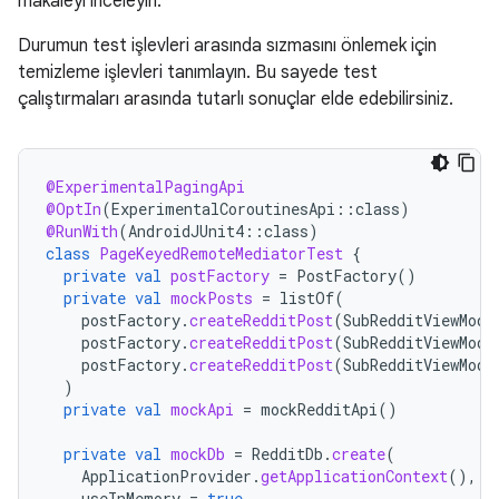
makaleyi inceleyin.
Durumun test işlevleri arasında sızmasını önlemek için
temizleme işlevleri tanımlayın. Bu sayede test
çalıştırmaları arasında tutarlı sonuçlar elde edebilirsiniz.
@ExperimentalPagingApi
@OptIn
(
ExperimentalCoroutinesApi
::
class
)
@RunWith
(
AndroidJUnit4
::
class
)
class
PageKeyedRemoteMediatorTest
{
private
val
postFactory
=
PostFactory
()
private
val
mockPosts
=
listOf
(
postFactory
.
createRedditPost
(
SubRedditViewMode
postFactory
.
createRedditPost
(
SubRedditViewMode
postFactory
.
createRedditPost
(
SubRedditViewMode
)
private
val
mockApi
=
mockRedditApi
()
private
val
mockDb
=
RedditDb
.
create
(
ApplicationProvider
.
getApplicationContext
(),
useInMemory
=
true