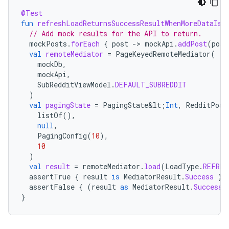
@Test
fun
refreshLoadReturnsSuccessResultWhenMoreDataIsP
// Add mock results for the API to return.
mockPosts
.
forEach
{
post
-
>
mockApi
.
addPost
(
post
val
remoteMediator
=
PageKeyedRemoteMediator
(
mockDb
,
mockApi
,
SubRedditViewModel
.
DEFAULT_SUBREDDIT
)
val
pagingState
=
PagingState&lt
;
Int
,
RedditPost
listOf
(),
null
,
PagingConfig
(
10
),
10
)
val
result
=
remoteMediator
.
load
(
LoadType
.
REFRES
assertTrue
{
result
is
MediatorResult
.
Success
}
assertFalse
{
(
result
as
MediatorResult
.
Success
)
}