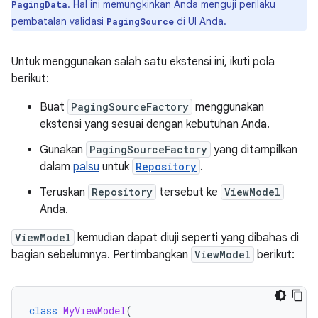
. Hal ini memungkinkan Anda menguji perilaku
PagingData
pembatalan validasi
di UI Anda.
PagingSource
Untuk menggunakan salah satu ekstensi ini, ikuti pola
berikut:
Buat
PagingSourceFactory
menggunakan
ekstensi yang sesuai dengan kebutuhan Anda.
Gunakan
PagingSourceFactory
yang ditampilkan
dalam
palsu
untuk
Repository
.
Teruskan
Repository
tersebut ke
ViewModel
Anda.
ViewModel
kemudian dapat diuji seperti yang dibahas di
bagian sebelumnya. Pertimbangkan
ViewModel
berikut:
class
MyViewModel
(