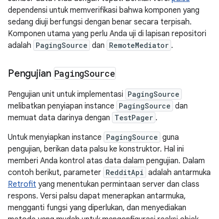
dependensi untuk memverifikasi bahwa komponen yang
sedang diuji berfungsi dengan benar secara terpisah.
Komponen utama yang perlu Anda uji di lapisan repositori
adalah
PagingSource
dan
RemoteMediator
.
Pengujian
Paging
Source
Pengujian unit untuk implementasi
PagingSource
melibatkan penyiapan instance
PagingSource
dan
memuat data darinya dengan
TestPager
.
Untuk menyiapkan instance
PagingSource
guna
pengujian, berikan data palsu ke konstruktor. Hal ini
memberi Anda kontrol atas data dalam pengujian. Dalam
contoh berikut, parameter
RedditApi
adalah antarmuka
Retrofit
yang menentukan permintaan server dan class
respons. Versi palsu dapat menerapkan antarmuka,
mengganti fungsi yang diperlukan, dan menyediakan