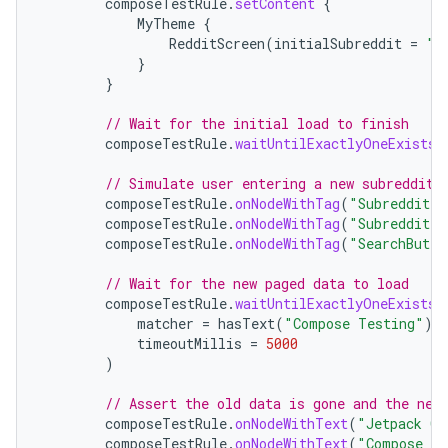
composeTestRule
.
setContent
{
MyTheme
{
RedditScreen
(
initialSubreddit
=
"a
}
}
// Wait for the initial load to finish
composeTestRule
.
waitUntilExactlyOneExists
(
// Simulate user entering a new subreddit 
composeTestRule
.
onNodeWithTag
(
"SubredditIn
composeTestRule
.
onNodeWithTag
(
"SubredditIn
composeTestRule
.
onNodeWithTag
(
"SearchButto
// Wait for the new paged data to load
composeTestRule
.
waitUntilExactlyOneExists
(
matcher
=
hasText
(
"Compose Testing"
),
timeoutMillis
=
5000
)
// Assert the old data is gone and the new
composeTestRule
.
onNodeWithText
(
"Jetpack Co
composeTestRule
.
onNodeWithText
(
"Compose Te