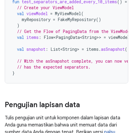
fun
test_separators_are_added_every_10_items
()
=
r
// Create your ViewModel
val
viewModel
=
MyViewModel
(
myRepository
=
FakeMyRepository
()
)
// Get the Flow of PagingData from the ViewModel
val
items
:
Flow<PagingData<String>
>
=
viewModel
.
val
snapshot
:
List<String>
=
items
.
asSnapshot
()
// With the asSnapshot complete, you can now ver
// has the expected separators.
}
Pengujian lapisan data
Tulis pengujian unit untuk komponen dalam lapisan data
Anda guna memastikan bahwa unit memuat data dari
sumber data Anda dengan tepat. Berikan versi
palsu