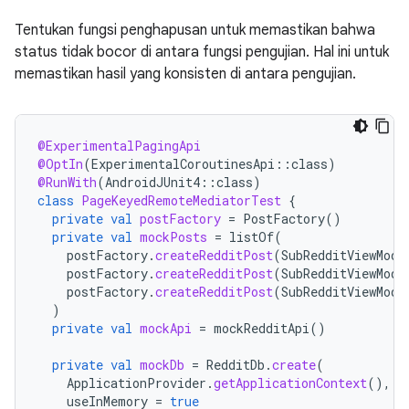
Tentukan fungsi penghapusan untuk memastikan bahwa
status tidak bocor di antara fungsi pengujian. Hal ini untuk
memastikan hasil yang konsisten di antara pengujian.
@ExperimentalPagingApi
@OptIn
(
ExperimentalCoroutinesApi
::
class
)
@RunWith
(
AndroidJUnit4
::
class
)
class
PageKeyedRemoteMediatorTest
{
private
val
postFactory
=
PostFactory
()
private
val
mockPosts
=
listOf
(
postFactory
.
createRedditPost
(
SubRedditViewMode
postFactory
.
createRedditPost
(
SubRedditViewMode
postFactory
.
createRedditPost
(
SubRedditViewMode
)
private
val
mockApi
=
mockRedditApi
()
private
val
mockDb
=
RedditDb
.
create
(
ApplicationProvider
.
getApplicationContext
(),
useInMemory
=
true