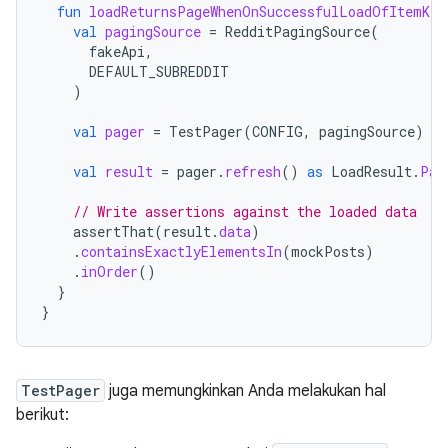
fun
loadReturnsPageWhenOnSuccessfulLoadOfItemKey
val
pagingSource
=
RedditPagingSource
(
fakeApi
,
DEFAULT_SUBREDDIT
)
val
pager
=
TestPager
(
CONFIG
,
pagingSource
)
val
result
=
pager
.
refresh
()
as
LoadResult
.
Pag
// Write assertions against the loaded data
assertThat
(
result
.
data
)
.
containsExactlyElementsIn
(
mockPosts
)
.
inOrder
()
}
}
TestPager
juga memungkinkan Anda melakukan hal
berikut: