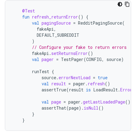
@Test
fun
refresh_returnError
()
{
val
pagingSource
=
RedditPagingSource
(
fakeApi
,
DEFAULT_SUBREDDIT
)
// Configure your fake to return errors
fakeApi
.
setReturnsError
()
val
pager
=
TestPager
(
CONFIG
,
source
)
runTest
{
source
.
errorNextLoad
=
true
val
result
=
pager
.
refresh
()
assertTrue
(
result
is
LoadResult
.
Error
)
val
page
=
pager
.
getLastLoadedPage
()
assertThat
(
page
).
isNull
()
}
}