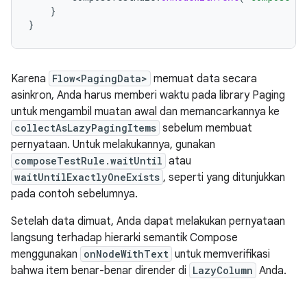
}
}
Karena
Flow<PagingData>
memuat data secara
asinkron, Anda harus memberi waktu pada library Paging
untuk mengambil muatan awal dan memancarkannya ke
collectAsLazyPagingItems
sebelum membuat
pernyataan. Untuk melakukannya, gunakan
composeTestRule.waitUntil
atau
waitUntilExactlyOneExists
, seperti yang ditunjukkan
pada contoh sebelumnya.
Setelah data dimuat, Anda dapat melakukan pernyataan
langsung terhadap hierarki semantik Compose
menggunakan
onNodeWithText
untuk memverifikasi
bahwa item benar-benar dirender di
LazyColumn
Anda.