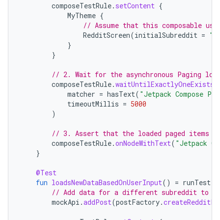
composeTestRule
.
setContent
{
MyTheme
{
// Assume that this composable use
RedditScreen
(
initialSubreddit
=
"a
}
}
// 2. Wait for the asynchronous Paging loa
composeTestRule
.
waitUntilExactlyOneExists
(
matcher
=
hasText
(
"Jetpack Compose Pag
timeoutMillis
=
5000
)
// 3. Assert that the loaded paged items a
composeTestRule
.
onNodeWithText
(
"Jetpack Co
}
@Test
fun
loadsNewDataBasedOnUserInput
()
=
runTest
{
// Add data for a different subreddit to t
mockApi
.
addPost
(
postFactory
.
createRedditPo