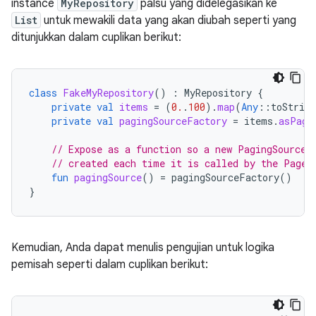
instance
MyRepository
palsu yang didelegasikan ke
List
untuk mewakili data yang akan diubah seperti yang
ditunjukkan dalam cuplikan berikut:
class
FakeMyRepository
()
:
MyRepository
{
private
val
items
=
(
0.
.
100
).
map
(
Any
::
toString
private
val
pagingSourceFactory
=
items
.
asPagi
// Expose as a function so a new PagingSource 
// created each time it is called by the Pager
fun
pagingSource
()
=
pagingSourceFactory
()
}
Kemudian, Anda dapat menulis pengujian untuk logika
pemisah seperti dalam cuplikan berikut: