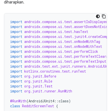
diharapkan.
import
androidx.compose.ui.test.assertIsDisplayed
import
androidx.compose.ui.test.assertDoesNotExist
import
androidx.compose.ui.test.hasText
import
androidx.compose.ui.test.junit4.createCompo
import
androidx.compose.ui.test.onNodeWithTag
import
androidx.compose.ui.test.onNodeWithText
import
androidx.compose.ui.test.performClick
import
androidx.compose.ui.test.performTextClearan
import
androidx.compose.ui.test.performTextInput
import
androidx.test.ext.junit.runners.AndroidJUni
import
kotlinx.coroutines.test.runTest
import
org.junit.Before
import
org.junit.Rule
import
org.junit.Test
import
org.junit.runner.RunWith
@RunWith
(
AndroidJUnit4
::
class
)
class
RedditScreenTest
{