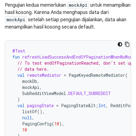
Pengujian kedua memerlukan
mockApi
untuk menampilkan
hasil kosong. Karena Anda menghapus data dari
mockApi
setelah setiap pengujian dijalankan, data akan
menampilkan hasil kosong secara default.
@Test
fun
refreshLoadSuccessAndEndOfPaginationWhenNoMore
// To test endOfPaginationReached, don't set up 
// data here.
val
remoteMediator
=
PageKeyedRemoteMediator
(
mockDb
,
mockApi
,
SubRedditViewModel
.
DEFAULT_SUBREDDIT
)
val
pagingState
=
PagingState&lt
;
Int
,
RedditPost
listOf
(),
null
,
PagingConfig
(
10
),
10
)