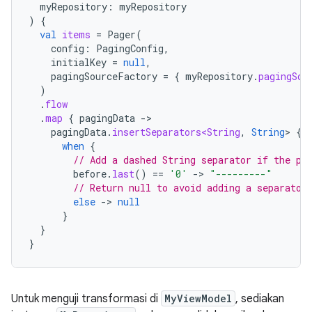
myRepository
:
myRepository
)
{
val
items
=
Pager
(
config
:
PagingConfig
,
initialKey
=
null
,
pagingSourceFactory
=
{
myRepository
.
pagingSou
)
.
flow
.
map
{
pagingData
-
pagingData
.
insertSeparators<String
,
String
>
{
when
{
// Add a dashed String separator if the pr
before
.
last
()
==
'0'
-
>
"---------"
// Return null to avoid adding a separator
else
-
>
null
}
}
}
Untuk menguji transformasi di
MyViewModel
, sediakan