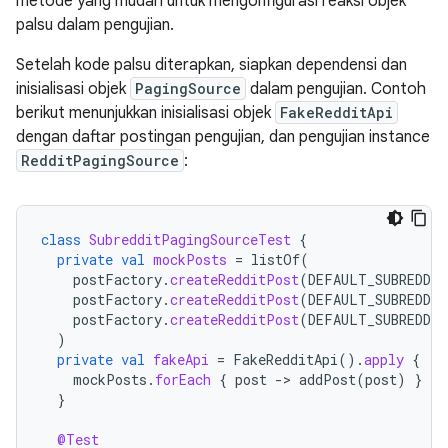
metode yang mudah untuk mengonfigurasi reaksi objek
palsu dalam pengujian.
Setelah kode palsu diterapkan, siapkan dependensi dan
inisialisasi objek
PagingSource
dalam pengujian. Contoh
berikut menunjukkan inisialisasi objek
FakeRedditApi
dengan daftar postingan pengujian, dan pengujian instance
RedditPagingSource
:
class
SubredditPagingSourceTest
{
private
val
mockPosts
=
listOf
(
postFactory
.
createRedditPost
(
DEFAULT_SUBREDDIT
postFactory
.
createRedditPost
(
DEFAULT_SUBREDDIT
postFactory
.
createRedditPost
(
DEFAULT_SUBREDDIT
)
private
val
fakeApi
=
FakeRedditApi
().
apply
{
mockPosts
.
forEach
{
post
-
>
addPost
(
post
)
}
}
@Test