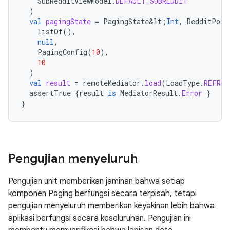
SubRedditViewModel
.
DEFAULT_SUBREDDIT
)
val
pagingState
=
PagingState&lt
;
Int
,
RedditPost
listOf
(),
null
,
PagingConfig
(
10
),
10
)
val
result
=
remoteMediator
.
load
(
LoadType
.
REFRES
assertTrue
{
result
is
MediatorResult
.
Error
}
}
Pengujian menyeluruh
Pengujian unit memberikan jaminan bahwa setiap
komponen Paging berfungsi secara terpisah, tetapi
pengujian menyeluruh memberikan keyakinan lebih bahwa
aplikasi berfungsi secara keseluruhan. Pengujian ini