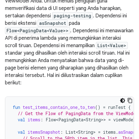
ViewModel Anda. Untuk menulis pengujian guna
memverifikasi data di UI seperti yang Anda harapkan,
sertakan dependensi
paging-testing
. Dependensi ini
berisi ekstensi
asSnapshot
pada
Flow<PagingData<Value>>
. Dependensi ini menawarkan
API di penerima lambda yang memungkinkan interaksi
scroll tiruan. Dependensi ini menampilkan
List<Value>
standar yang dihasilkan oleh interaksi scroll tiruan. Hal ini
memungkinkan Anda menyatakan bahwa data yang di-
page berisi elemen yang diharapkan yang dihasilkan oleh
interaksi tersebut. Hal ini diilustrasikan dalam cuplikan
berikut:
fun
test_items_contain_one_to_ten
()
=
runTest
{
// Get the Flow of PagingData from the ViewModel
val
items
:
Flow<PagingData<String>
>
=
viewModel
.
val
itemsSnapshot
:
List<String>
=
items
.
asSnapsh
// Scroll to the 50th item in the list. This w