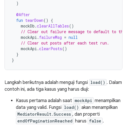
)
@After
fun
tearDown
()
{
mockDb
.
clearAllTables
()
// Clear out failure message to default to the
mockApi
.
failureMsg
=
null
// Clear out posts after each test run.
mockApi
.
clearPosts
()
}
}
Langkah berikutnya adalah menguji fungsi
load()
. Dalam
contoh ini, ada tiga kasus yang harus diuji:
Kasus pertama adalah saat
mockApi
menampilkan
data yang valid. Fungsi
load()
akan menampilkan
MediatorResult.Success
, dan properti
endOfPaginationReached
harus
false
.