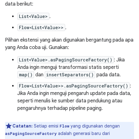
data berikut:
List<Value>
.
Flow<List<Value>>
.
Pilihan ekstensi yang akan digunakan bergantung pada apa
yang Anda coba uji. Gunakan:
List<Value>.asPagingSourceFactory()
: Jika
Anda ingin menguji transformasi statis seperti
map()
dan
insertSeparators()
pada data.
Flow<List<Value>>.asPagingSourceFactory()
:
Jika Anda ingin menguji pengaruh update pada data,
seperti menulis ke sumber data pendukung atau
pengaruhnya terhadap pipeline paging.
Catatan:
Setiap emisi
yang digunakan dengan
Flow
adalah generasi baru dari
asPagingSourceFactory