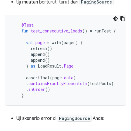
Uji muatan berturut-turut dari
PagingSource
:
@Test
fun
test_consecutive_loads
()
=
runTest
{
val
page
=
with
(
pager
)
{
refresh
()
append
()
append
()
}
as
LoadResult
.
Page
assertThat
(
page
.
data
)
.
containsExactlyElementsIn
(
testPosts
)
.
inOrder
()
}
Uji skenario error di
PagingSource
Anda: