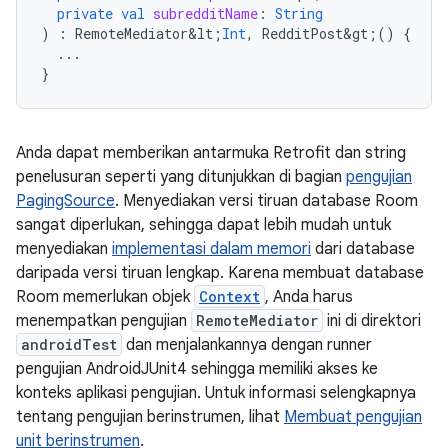
private
val
subredditName
:
String
)
:
RemoteMediator&lt
;
Int
,
RedditPost&gt
;()
{
...
}
Anda dapat memberikan antarmuka Retrofit dan string
penelusuran seperti yang ditunjukkan di bagian
pengujian
PagingSource
. Menyediakan versi tiruan database Room
sangat diperlukan, sehingga dapat lebih mudah untuk
menyediakan
implementasi dalam memori
dari database
daripada versi tiruan lengkap. Karena membuat database
Room memerlukan objek
Context
, Anda harus
menempatkan pengujian
RemoteMediator
ini di direktori
androidTest
dan menjalankannya dengan runner
pengujian AndroidJUnit4 sehingga memiliki akses ke
konteks aplikasi pengujian. Untuk informasi selengkapnya
tentang pengujian berinstrumen, lihat
Membuat pengujian
unit berinstrumen
.