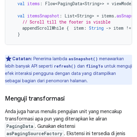
val
items
:
Flow<PagingData<String>
>
=
viewModel
.
val
itemsSnapshot
:
List<String>
=
items
.
asSnapsh
// Scroll till the footer is visible
appendScrollWhile
{
item
:
String
-
>
item
!=
"
}
Catatan:
Penerima lambda
menawarkan
asSnapshot()
lebih banyak API seperti
dan
untuk menguji
refresh()
flingTo
efek interaksi pengguna dengan data yang ditampilkan
sebagai bagian dari penomoran halaman.
Menguji transformasi
Anda juga harus menulis pengujian unit yang mencakup
transformasi apa pun yang diterapkan ke aliran
PagingData
. Gunakan ekstensi
asPagingSourceFactory
. Ekstensi ini tersedia di jenis