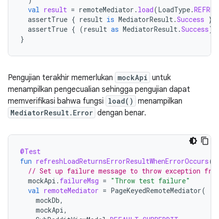
val
result
=
remoteMediator
.
load
(
LoadType
.
REFRES
assertTrue
{
result
is
MediatorResult
.
Success
}
assertTrue
{
(
result
as
MediatorResult
.
Success
).
}
Pengujian terakhir memerlukan
mockApi
untuk
menampilkan pengecualian sehingga pengujian dapat
memverifikasi bahwa fungsi
load()
menampilkan
MediatorResult.Error
dengan benar.
@Test
fun
refreshLoadReturnsErrorResultWhenErrorOccurs
()
// Set up failure message to throw exception fro
mockApi
.
failureMsg
=
"Throw test failure"
val
remoteMediator
=
PageKeyedRemoteMediator
(
mockDb
,
mockApi
,