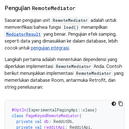
Pengujian
Remote
Mediator
Sasaran pengujian unit
RemoteMediator
adalah untuk
memverifikasi bahwa fungsi
load()
menampilkan
MediatorResult
yang benar. Pengujian efek samping,
seperti data yang dimasukkan ke dalam database, lebih
cocok untuk
pengujian integrasi
.
Langkah pertama adalah menentukan dependensi yang
diperlukan implementasi
RemoteMediator
Anda. Contoh
berikut menunjukkan implementasi
RemoteMediator
yang
memerlukan database Room, antarmuka Retrofit, dan
string penelusuran:
@OptIn
(
ExperimentalPagingApi
::
class
)
class
PageKeyedRemoteMediator
(
private
val
db
:
RedditDb
,
private
val
redditApi
:
RedditApi
,