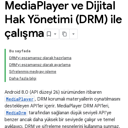
Media
Player ve Dijital
Hak Yönetimi (DRM) ile
çalışma
Bu sayfada
DRM'yi eşzamansız olarak hazırlama
DRM'yi eşzamansız olarak ayarlama
Şifrelenmiş medyayı işleme
Daha fazla bilgi
Android 8.0 (API düzeyi 26) sürümünden itibaren
MediaPlayer
, DRM korumalı materyallerin oynatılmasını
destekleyen API'ler içerir. MediaPlayer DRM API'leri,
MediaDrm
tarafından sağlanan düşük seviyeli API'ye
benzer ancak daha yüksek bir seviyede çalışır ve temel
ayıklayıcı, DRM ve şifreleme nesnelerini kullanıma sunmaz.