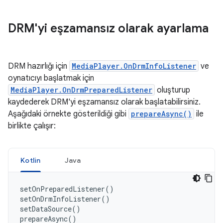
DRM'yi eşzamansız olarak ayarlama
DRM hazırlığı için
MediaPlayer.OnDrmInfoListener
ve
oynatıcıyı başlatmak için
MediaPlayer.OnDrmPreparedListener
oluşturup
kaydederek DRM'yi eşzamansız olarak başlatabilirsiniz.
Aşağıdaki örnekte gösterildiği gibi
prepareAsync()
ile
birlikte çalışır:
Kotlin
Java
setOnPreparedListener
()
setOnDrmInfoListener
()
setDataSource
()
prepareAsync
()