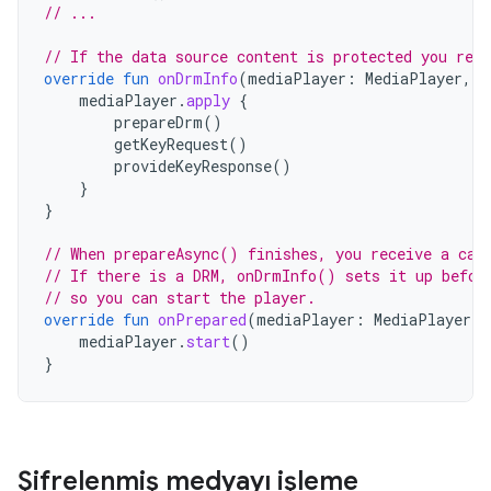
// ...
// If the data source content is protected you rec
override
fun
onDrmInfo
(
mediaPlayer
:
MediaPlayer
,
d
mediaPlayer
.
apply
{
prepareDrm
()
getKeyRequest
()
provideKeyResponse
()
}
}
// When prepareAsync() finishes, you receive a cal
// If there is a DRM, onDrmInfo() sets it up befor
// so you can start the player.
override
fun
onPrepared
(
mediaPlayer
:
MediaPlayer
)
mediaPlayer
.
start
()
}
Şifrelenmiş medyayı işleme