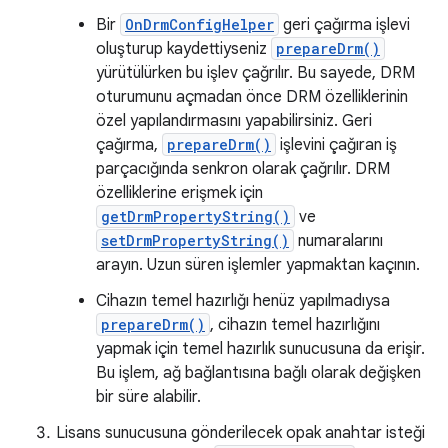
Bir
OnDrmConfigHelper
geri çağırma işlevi
oluşturup kaydettiyseniz
prepareDrm()
yürütülürken bu işlev çağrılır. Bu sayede, DRM
oturumunu açmadan önce DRM özelliklerinin
özel yapılandırmasını yapabilirsiniz. Geri
çağırma,
prepareDrm()
işlevini çağıran iş
parçacığında senkron olarak çağrılır. DRM
özelliklerine erişmek için
getDrmPropertyString()
ve
setDrmPropertyString()
numaralarını
arayın. Uzun süren işlemler yapmaktan kaçının.
Cihazın temel hazırlığı henüz yapılmadıysa
prepareDrm()
, cihazın temel hazırlığını
yapmak için temel hazırlık sunucusuna da erişir.
Bu işlem, ağ bağlantısına bağlı olarak değişken
bir süre alabilir.
Lisans sunucusuna gönderilecek opak anahtar isteği