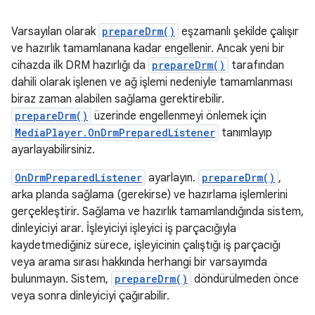
Varsayılan olarak
prepareDrm()
eşzamanlı şekilde çalışır
ve hazırlık tamamlanana kadar engellenir. Ancak yeni bir
cihazda ilk DRM hazırlığı da
prepareDrm()
tarafından
dahili olarak işlenen ve ağ işlemi nedeniyle tamamlanması
biraz zaman alabilen sağlama gerektirebilir.
prepareDrm()
üzerinde engellenmeyi önlemek için
MediaPlayer.OnDrmPreparedListener
tanımlayıp
ayarlayabilirsiniz.
OnDrmPreparedListener
ayarlayın.
prepareDrm()
,
arka planda sağlama (gerekirse) ve hazırlama işlemlerini
gerçekleştirir. Sağlama ve hazırlık tamamlandığında sistem,
dinleyiciyi arar. İşleyiciyi işleyici iş parçacığıyla
kaydetmediğiniz sürece, işleyicinin çalıştığı iş parçacığı
veya arama sırası hakkında herhangi bir varsayımda
bulunmayın. Sistem,
prepareDrm()
döndürülmeden önce
veya sonra dinleyiciyi çağırabilir.