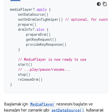
mediaPlayer
?.
apply
{
setDataSource
()
setOnDrmConfigHelper
()
// optional, for custom
prepare
()
drmInfo
?.
also
{
prepareDrm
()
getKeyRequest
()
provideKeyResponse
()
}
// MediaPlayer is now ready to use
start
()
// ...play/pause/resume...
stop
()
releaseDrm
()
}
Başlamak için
MediaPlayer
nesnesini başlatın ve
kaynağını her zamanki gibi
setDataSource()
kullanarak