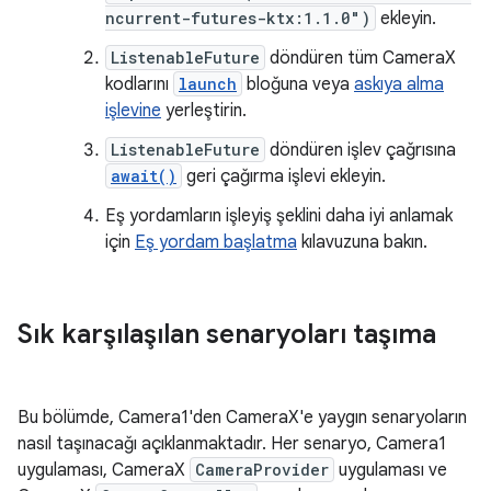
ncurrent-futures-ktx:1.1.0")
ekleyin.
ListenableFuture
döndüren tüm CameraX
kodlarını
launch
bloğuna veya
askıya alma
işlevine
yerleştirin.
ListenableFuture
döndüren işlev çağrısına
await()
geri çağırma işlevi ekleyin.
Eş yordamların işleyiş şeklini daha iyi anlamak
için
Eş yordam başlatma
kılavuzuna bakın.
Sık karşılaşılan senaryoları taşıma
Bu bölümde, Camera1'den CameraX'e yaygın senaryoların
nasıl taşınacağı açıklanmaktadır. Her senaryo, Camera1
uygulaması, CameraX
CameraProvider
uygulaması ve