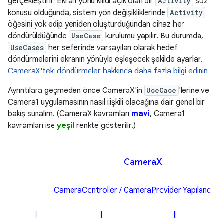
gerçekleştirir. Ekran yönü kilidi açık olan bir
Activity
söz
konusu olduğunda, sistem yön değişikliklerinde
Activity
öğesini yok edip yeniden oluşturduğundan cihaz her
döndürüldüğünde
UseCase
kurulumu yapılır. Bu durumda,
UseCases
her seferinde varsayılan olarak hedef
döndürmelerini ekranın yönüyle eşleşecek şekilde ayarlar.
CameraX'teki döndürmeler hakkında daha fazla bilgi edinin
.
Ayrıntılara geçmeden önce CameraX'in
UseCase
'lerine ve
Camera1 uygulamasının nasıl ilişkili olacağına dair genel bir
bakış sunalım. (CameraX kavramları
mavi
, Camera1
kavramları ise
yeşil
renkte gösterilir.)
Camera
X
CameraController / CameraProvider Yapılandır
↓
↓
↓