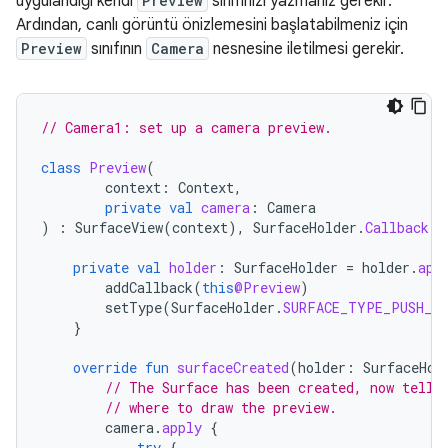
uygulandığı kendi
Preview
sınıfınızı yazmanız gerekir.
Ardından, canlı görüntü önizlemesini başlatabilmeniz için
Preview
sınıfının
Camera
nesnesine iletilmesi gerekir.
// Camera1: set up a camera preview.
class
Preview
(
context
:
Context
,
private
val
camera
:
Camera
)
:
SurfaceView
(
context
),
SurfaceHolder
.
Callback
{
private
val
holder
:
SurfaceHolder
=
holder
.
app
addCallback
(
this
@Preview
)
setType
(
SurfaceHolder
.
SURFACE_TYPE_PUSH_B
}
override
fun
surfaceCreated
(
holder
:
SurfaceHol
// The Surface has been created, now tell 
// where to draw the preview.
camera
.
apply
{
try
{