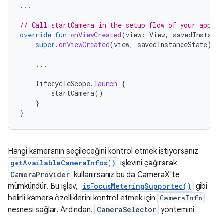
...
// Call startCamera in the setup flow of your app,
override
fun
onViewCreated
(
view
:
View
,
savedInstan
super
.
onViewCreated
(
view
,
savedInstanceState
)
...
lifecycleScope
.
launch
{
startCamera
()
}
}
Hangi kameranın seçileceğini kontrol etmek istiyorsanız
getAvailableCameraInfos()
işlevini çağırarak
CameraProvider
kullanırsanız bu da CameraX'te
mümkündür. Bu işlev,
isFocusMeteringSupported()
gibi
belirli kamera özelliklerini kontrol etmek için
CameraInfo
nesnesi sağlar. Ardından,
CameraSelector
yöntemini