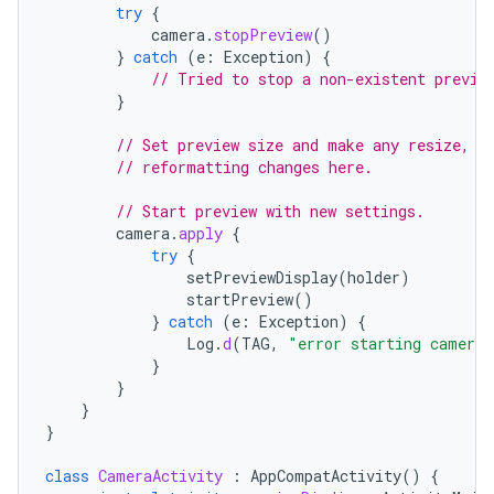
try
{
camera
.
stopPreview
()
}
catch
(
e
:
Exception
)
{
// Tried to stop a non-existent previe
}
// Set preview size and make any resize, r
// reformatting changes here.
// Start preview with new settings.
camera
.
apply
{
try
{
setPreviewDisplay
(
holder
)
startPreview
()
}
catch
(
e
:
Exception
)
{
Log
.
d
(
TAG
,
"error starting camera 
}
}
}
}
class
CameraActivity
:
AppCompatActivity
()
{