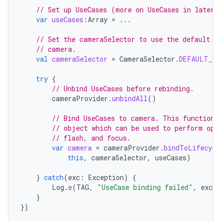
// Set up UseCases (more on UseCases in later 
var
useCases
:
Array
=
...
// Set the cameraSelector to use the default f
// camera.
val
cameraSelector
=
CameraSelector
.
DEFAULT_FR
try
{
// Unbind UseCases before rebinding.
cameraProvider
.
unbindAll
()
// Bind UseCases to camera. This function 
// object which can be used to perform ope
// flash, and focus.
var
camera
=
cameraProvider
.
bindToLifecycl
this
,
cameraSelector
,
useCases
)
}
catch
(
exc
:
Exception
)
{
Log
.
e
(
TAG
,
"UseCase binding failed"
,
exc
)
}
})