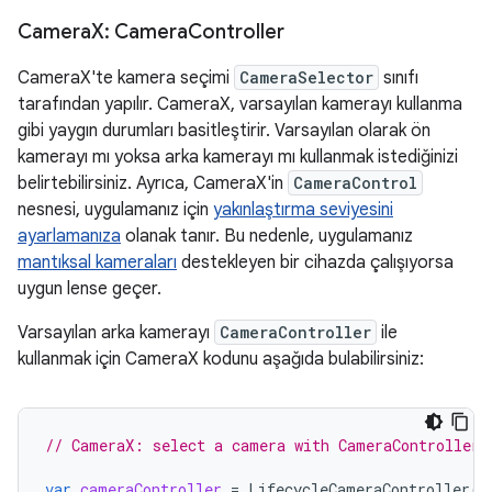
Camera
X: Camera
Controller
CameraX'te kamera seçimi
CameraSelector
sınıfı
tarafından yapılır. CameraX, varsayılan kamerayı kullanma
gibi yaygın durumları basitleştirir. Varsayılan olarak ön
kamerayı mı yoksa arka kamerayı mı kullanmak istediğinizi
belirtebilirsiniz. Ayrıca, CameraX'in
CameraControl
nesnesi, uygulamanız için
yakınlaştırma seviyesini
ayarlamanıza
olanak tanır. Bu nedenle, uygulamanız
mantıksal kameraları
destekleyen bir cihazda çalışıyorsa
uygun lense geçer.
Varsayılan arka kamerayı
CameraController
ile
kullanmak için CameraX kodunu aşağıda bulabilirsiniz:
// CameraX: select a camera with CameraController
var
cameraController
=
LifecycleCameraController
(
b