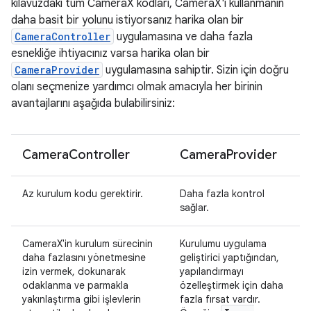
kılavuzdaki tüm CameraX kodları, CameraX'i kullanmanın
daha basit bir yolunu istiyorsanız harika olan bir
CameraController
uygulamasına ve daha fazla
esnekliğe ihtiyacınız varsa harika olan bir
CameraProvider
uygulamasına sahiptir. Sizin için doğru
olanı seçmenize yardımcı olmak amacıyla her birinin
avantajlarını aşağıda bulabilirsiniz:
Camera
Controller
Camera
Provider
Az kurulum kodu gerektirir.
Daha fazla kontrol
sağlar.
CameraX'in kurulum sürecinin
Kurulumu uygulama
daha fazlasını yönetmesine
geliştirici yaptığından,
izin vermek, dokunarak
yapılandırmayı
odaklanma ve parmakla
özelleştirmek için daha
yakınlaştırma gibi işlevlerin
fazla fırsat vardır.