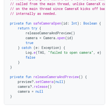
// called from the main thread, unlike CameraX cal
// on the main thread since CameraX kicks off back
// internally as needed.
private
fun
safeCameraOpen
(
id
:
Int
):
Boolean
{
return
try
{
releaseCameraAndPreview
()
camera
=
Camera
.
open
(
id
)
true
}
catch
(
e
:
Exception
)
{
Log
.
e
(
TAG
,
"failed to open camera"
,
e
)
false
}
}
private
fun
releaseCameraAndPreview
()
{
preview
?.
setCamera
(
null
)
camera
?.
release
()
camera
=
null
}