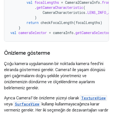
val
focalLengths
=
Camera2CameraInfo
.
from
(
.
getCameraCharacteristic
(
CameraCharacteristics
.
LENS_INFO_AV
)
return
checkFocalLength
(
focalLengths
)
}
val
cameraSelector
=
cameraInfo
.
getCameraSelector
(
Önizleme gösterme
Çoğu kamera uygulamasının bir noktada kamera feed'ini
ekranda göstermesi gerekir. Camera1 ile yaşam döngüsü
geri çağırmalarını doğru şekilde yönetmeniz ve
önizlemenizin döndürme ve ölçeklendirme ayarlarını
belirlemeniz gerekir.
Ayrıca Camera1'de önizleme yüzeyi olarak
TextureView
veya
SurfaceView
kullanıp kullanmayacağınıza karar
vermeniz gerekir. Her iki seçeneğin de dezavantajları vardır