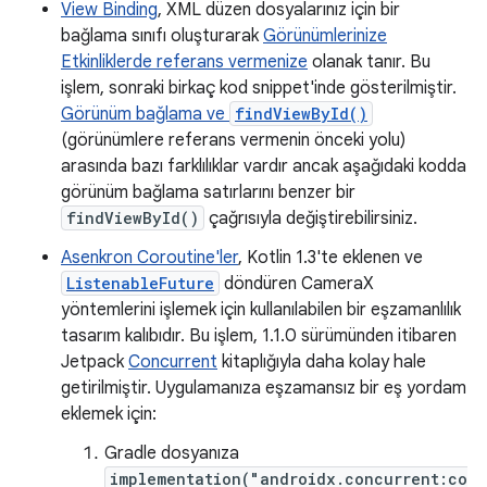
View Binding
, XML düzen dosyalarınız için bir
bağlama sınıfı oluşturarak
Görünümlerinize
Etkinliklerde referans vermenize
olanak tanır. Bu
işlem, sonraki birkaç kod snippet'inde gösterilmiştir.
Görünüm bağlama ve
findViewById()
(görünümlere referans vermenin önceki yolu)
arasında bazı farklılıklar vardır ancak aşağıdaki kodda
görünüm bağlama satırlarını benzer bir
findViewById()
çağrısıyla değiştirebilirsiniz.
Asenkron Coroutine'ler
, Kotlin 1.3'te eklenen ve
ListenableFuture
döndüren CameraX
yöntemlerini işlemek için kullanılabilen bir eşzamanlılık
tasarım kalıbıdır. Bu işlem, 1.1.0 sürümünden itibaren
Jetpack
Concurrent
kitaplığıyla daha kolay hale
getirilmiştir. Uygulamanıza eşzamansız bir eş yordam
eklemek için:
Gradle dosyanıza
implementation("androidx.concurrent:co