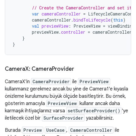
// Create the CameraController and set it 
var
cameraController
=
LifecycleCameraCont
cameraController
.
bindToLifecycle
(
this
)
val
previewView
:
PreviewView
=
viewBinding
previewView
.
controller
=
cameraController
}
}
Camera
X: Camera
Provider
CameraX'in
CameraProvider
ile
PreviewView
kullanmanız gerekmez ancak bu yine de Camera1'e kıyasla
önizleme kurulumunu büyük ölçüde basitleştirir. Bu örnek,
gösterim amacıyla
PreviewView
kullanır ancak daha
karmaşık ihtiyaçlarınız varsa
setSurfaceProvider()
'ye
iletilecek özel bir
SurfaceProvider
yazabilirsiniz.
Burada
Preview
UseCase
,
CameraController
ile