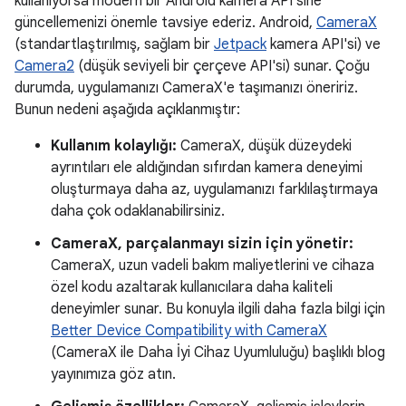
kullanıyorsa modern bir Android kamera API'sine
güncellemenizi önemle tavsiye ederiz. Android,
CameraX
(standartlaştırılmış, sağlam bir
Jetpack
kamera API'si) ve
Camera2
(düşük seviyeli bir çerçeve API'si) sunar. Çoğu
durumda, uygulamanızı CameraX'e taşımanızı öneririz.
Bunun nedeni aşağıda açıklanmıştır:
Kullanım kolaylığı:
CameraX, düşük düzeydeki
ayrıntıları ele aldığından sıfırdan kamera deneyimi
oluşturmaya daha az, uygulamanızı farklılaştırmaya
daha çok odaklanabilirsiniz.
CameraX, parçalanmayı sizin için yönetir:
CameraX, uzun vadeli bakım maliyetlerini ve cihaza
özel kodu azaltarak kullanıcılara daha kaliteli
deneyimler sunar. Bu konuyla ilgili daha fazla bilgi için
Better Device Compatibility with CameraX
(CameraX ile Daha İyi Cihaz Uyumluluğu) başlıklı blog
yayınımıza göz atın.