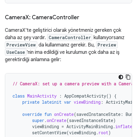
Camera
X: Camera
Controller
CameraX'te geliştirici olarak yönetmeniz gereken çok
daha az şey vardır.
CameraController
kullanıyorsanız
PreviewView
da kullanmanız gerekir. Bu,
Preview
UseCase
'nin ima edildiği ve kurulumun çok daha az iş
gerektirdiği anlamına gelir:
// CameraX: set up a camera preview with a CameraC
class
MainActivity
:
AppCompatActivity
()
{
private
lateinit
var
viewBinding
:
ActivityMain
override
fun
onCreate
(
savedInstanceState
:
Bund
super
.
onCreate
(
savedInstanceState
)
viewBinding
=
ActivityMainBinding
.
inflate
(
setContentView
(
viewBinding
.
root
)