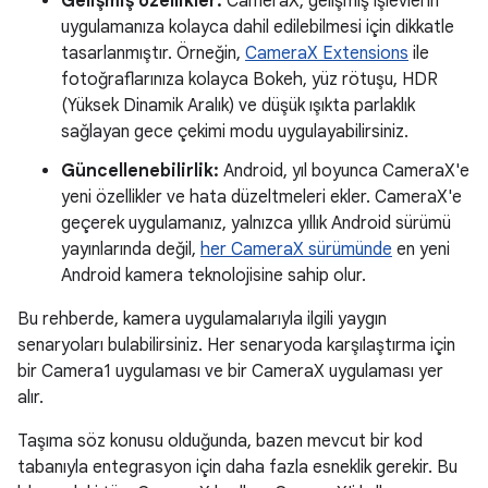
Gelişmiş özellikler:
CameraX, gelişmiş işlevlerin
uygulamanıza kolayca dahil edilebilmesi için dikkatle
tasarlanmıştır. Örneğin,
CameraX Extensions
ile
fotoğraflarınıza kolayca Bokeh, yüz rötuşu, HDR
(Yüksek Dinamik Aralık) ve düşük ışıkta parlaklık
sağlayan gece çekimi modu uygulayabilirsiniz.
Güncellenebilirlik:
Android, yıl boyunca CameraX'e
yeni özellikler ve hata düzeltmeleri ekler. CameraX'e
geçerek uygulamanız, yalnızca yıllık Android sürümü
yayınlarında değil,
her CameraX sürümünde
en yeni
Android kamera teknolojisine sahip olur.
Bu rehberde, kamera uygulamalarıyla ilgili yaygın
senaryoları bulabilirsiniz. Her senaryoda karşılaştırma için
bir Camera1 uygulaması ve bir CameraX uygulaması yer
alır.
Taşıma söz konusu olduğunda, bazen mevcut bir kod
tabanıyla entegrasyon için daha fazla esneklik gerekir. Bu