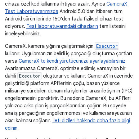
cihaza özel kod kullanma ihtiyacı azalır. Ayrıca
CameraX
Test Laboratuvarımızda
Android 5.0'dan itibaren tüm
Android sürümlerinde 150'den fazla fiziksel cihazı test
ediyoruz.
Test laboratuvarındaki cihazların
tam listesini
inceleyebilirsiniz.
CameraX, kamera yığınını çalıştırmak için
Executor
kullanır. Uygulamanızın belirli iş parçacığı oluşturma şartları
varsa
CameraX'te kendi yürütücünüzü ayarlayabilirsiniz
.
Ayarlanmazsa CameraX, optimize edilmiş varsayılan bir
dahili
Executor
oluşturur ve kullanır. CameraX'in üzerinde
geliştirildiği platform API'lerinin çoğu, bazen yüzlerce
milisaniye sürebilen donanımla işlemler arası iletişimin (IPC)
engellenmesini gerektirir. Bu nedenle CameraX, bu API'leri
yalnızca arka plan iş parçacıklarından çağırır. Bu sayede
ana iş parçacığının engellenmemesi ve kullanıcı arayüzünün
akıcı kalması sağlanır.
İleti dizileri hakkında daha fazla bilgi
edinin
.