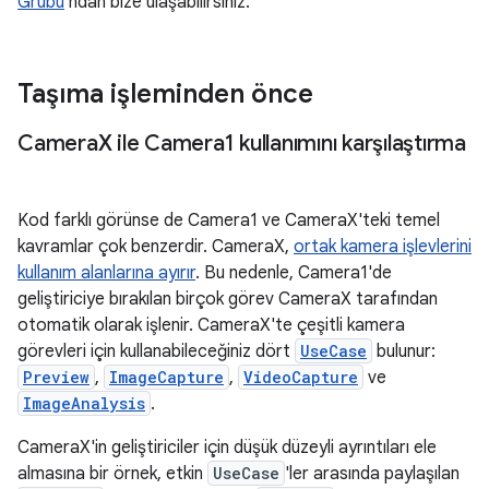
Grubu
'ndan bize ulaşabilirsiniz.
Taşıma işleminden önce
Camera
X ile Camera1 kullanımını karşılaştırma
Kod farklı görünse de Camera1 ve CameraX'teki temel
kavramlar çok benzerdir. CameraX,
ortak kamera işlevlerini
kullanım alanlarına ayırır
. Bu nedenle, Camera1'de
geliştiriciye bırakılan birçok görev CameraX tarafından
otomatik olarak işlenir. CameraX'te çeşitli kamera
görevleri için kullanabileceğiniz dört
UseCase
bulunur:
Preview
,
ImageCapture
,
VideoCapture
ve
ImageAnalysis
.
CameraX'in geliştiriciler için düşük düzeyli ayrıntıları ele
almasına bir örnek, etkin
UseCase
'ler arasında paylaşılan