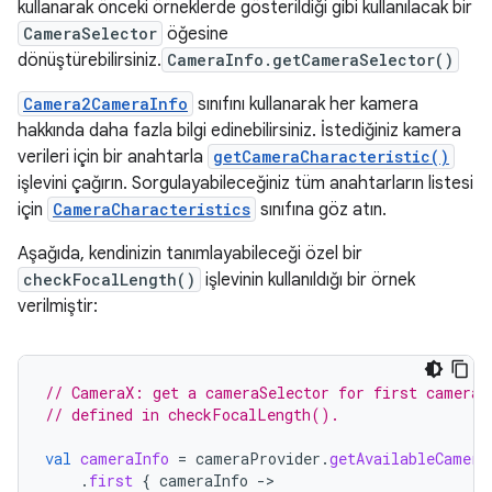
kullanarak önceki örneklerde gösterildiği gibi kullanılacak bir
CameraSelector
öğesine
dönüştürebilirsiniz.
CameraInfo.getCameraSelector()
Camera2CameraInfo
sınıfını kullanarak her kamera
hakkında daha fazla bilgi edinebilirsiniz. İstediğiniz kamera
verileri için bir anahtarla
getCameraCharacteristic()
işlevini çağırın. Sorgulayabileceğiniz tüm anahtarların listesi
için
CameraCharacteristics
sınıfına göz atın.
Aşağıda, kendinizin tanımlayabileceği özel bir
checkFocalLength()
işlevinin kullanıldığı bir örnek
verilmiştir:
// CameraX: get a cameraSelector for first camera 
// defined in checkFocalLength().
val
cameraInfo
=
cameraProvider
.
getAvailableCamera
.
first
{
cameraInfo
->