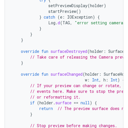
setPreviewDisplay
(
holder
)
startPreview
()
}
catch
(
e
:
IOException
)
{
Log
.
d
(
TAG
,
"error setting camera p
}
}
}
override
fun
surfaceDestroyed
(
holder
:
SurfaceH
// Take care of releasing the Camera previ
}
override
fun
surfaceChanged
(
holder
:
SurfaceHol
w
:
Int
,
h
:
Int
)
{
// If your preview can change or rotate, t
// events here. Make sure to stop the prev
// or reformatting it.
if
(
holder
.
surface
==
null
)
{
return
// The preview surface does no
}
// Stop preview before making changes.