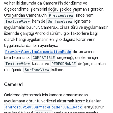
ve her iki durumda da Camera1'in döndürme ve
ölçeklendirme işlemlerini doğru şekilde yapmanız gerekir.
Öte yandan CameraX'in
PreviewView
'sinde hem
TextureView
hem de
SurfaceView
için temel
uygulamalar bulunur. CameraX, cihaz türü ve uygulamanızın
üzerinde çalıştığı Android sürümü gibi faktörlere bağlı
olarak hangi uygulamanın en iyi olduğuna karar verir.
Uygulamalardan biri uyumluysa
PreviewView.ImplementationMode
ile tercihinizi
belirtebilirsiniz.
COMPATIBLE
seçeneği, önizleme için
TextureView
kullanır ve
PERFORMANCE
değeri, mümkün
olduğunda
SurfaceView
kullanır.
Camera1
Önizleme göstermek için kamera donanımından
uygulamaya görüntü verilerini aktarmak üzere kullanılan
android.view.SurfaceHolder.Callback
arayüzünün