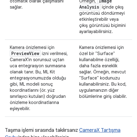
Image
otomatik olarak çalışmasını
Örneğin,
Analysis
sağlar.
içinde çıkış
görüntüsü döndürmeyi
etkinleştirebilir veya
çıkış görüntüsü biçimini
ayarlayabilirsiniz.
Kamera önizlemesi için
Kamera önizlemesi için
Preview
View
izni verilmesi,
özel bir "Surface"
CameraX'in sorunsuz uçtan
kullanabilme özelliği,
uca entegrasyon sunmasına
daha fazla esneklik
olanak tanır. Bu, ML Kit
sağlar. Örneğin, mevcut
entegrasyonumuzda olduğu
"Surface" kodunuzu
gibi, ML modeli sonuç
kullanabilirsiniz. Bu kod,
koordinatlarını (ör. yüz
uygulamanızın diğer
sınırlayıcı kutuları) doğrudan
bölümlerine giriş olabilir.
önizleme koordinatlarına
eşleyebilir.
Taşıma işlemi sırasında takılırsanız
CameraX Tartışma