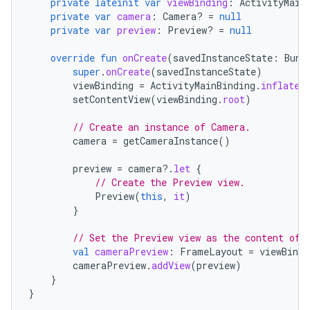
private
lateinit
var
viewBinding
:
ActivityMain
private
var
camera
:
Camera? 
=
null
private
var
preview
:
Preview? 
=
null
override
fun
onCreate
(
savedInstanceState
:
Bund
super
.
onCreate
(
savedInstanceState
)
viewBinding
=
ActivityMainBinding
.
inflate
(
setContentView
(
viewBinding
.
root
)
// Create an instance of Camera.
camera
=
getCameraInstance
()
preview
=
camera
?.
let
{
// Create the Preview view.
Preview
(
this
,
it
)
}
// Set the Preview view as the content of 
val
cameraPreview
:
FrameLayout
=
viewBindi
cameraPreview
.
addView
(
preview
)
}
}