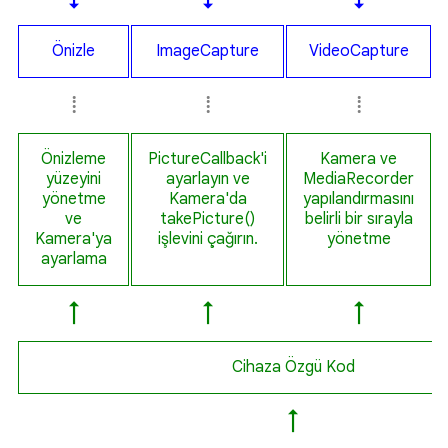
Önizle
ImageCapture
VideoCapture
⁞
⁞
⁞
Önizleme
PictureCallback'i
Kamera ve
yüzeyini
ayarlayın ve
MediaRecorder
yönetme
Kamera'da
yapılandırmasını
ve
takePicture()
belirli bir sırayla
Kamera'ya
işlevini çağırın.
yönetme
ayarlama
↑
↑
↑
Cihaza Özgü Kod
↑