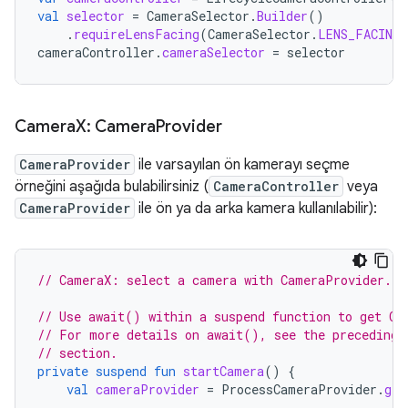
val
selector
=
CameraSelector
.
Builder
()
.
requireLensFacing
(
CameraSelector
.
LENS_FACING_
cameraController
.
cameraSelector
=
selector
Camera
X: Camera
Provider
CameraProvider
ile varsayılan ön kamerayı seçme
örneğini aşağıda bulabilirsiniz (
CameraController
veya
CameraProvider
ile ön ya da arka kamera kullanılabilir):
// CameraX: select a camera with CameraProvider.
// Use await() within a suspend function to get Ca
// For more details on await(), see the preceding 
// section.
private
suspend
fun
startCamera
()
{
val
cameraProvider
=
ProcessCameraProvider
.
get