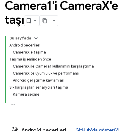
Camera1'i Camera
X'e
taşı
Bu sayfada
Android becerileri
CameraX'e taşıma
Taşıma işleminden önce
CameraX ile Camera1 kullanımını karşılaştırma
CameraX'te uyumluluk ve performans
Android geliştirme kavramları
Sık karşılaşılan senaryoları taşıma
Kamera seçme
Android becerileri
GitHub'da göster
open_in_new