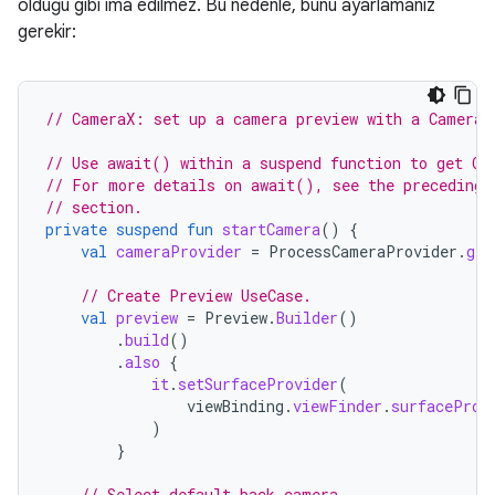
olduğu gibi ima edilmez. Bu nedenle, bunu ayarlamanız
gerekir:
// CameraX: set up a camera preview with a CameraP
// Use await() within a suspend function to get Ca
// For more details on await(), see the preceding 
// section.
private
suspend
fun
startCamera
()
{
val
cameraProvider
=
ProcessCameraProvider
.
get
// Create Preview UseCase.
val
preview
=
Preview
.
Builder
()
.
build
()
.
also
{
it
.
setSurfaceProvider
(
viewBinding
.
viewFinder
.
surfaceProv
)
}
// Select default back camera.