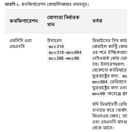
সারণি ২.
কনফিগারেশন কোয়ালিফায়ার নামসমূহ।
যোগ্যতা নির্ধারক
কনফিগারেশন
বর্ণনা
মান
এমসিসি এবং
উদাহরণ:
ডিভাইসের সিম কার্ড থ
mcc310
এমএনসি
মোবাইল কান্ট্রি কোড
mcc310-mnc004
এর পরে ঐচ্ছিকভাবে 
mcc208-mnc00
নেটওয়ার্ক কোড (MNC)
m
হয়। উদাহরণস্বরূপ,
যেকোনো ক্যারিয়ারে মার
mcc
যুক্তরাষ্ট্রের জন্য,
mnc004
ভেরিজনে মার
যুক্তরাষ্ট্রের জন্য এবং
mnc00
অরেঞ্জে ফ্রান্স
যদি ডিভাইসটি রেডিও
ব্যবহার করে (অর্থাৎ,
জিএসএম ফোন), তাহল
এবং এমএনসি মানগুলো 
থেকে আসে।