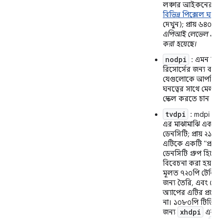
লঞ্চার আইকনের জ
বিভিন্ন পিক্সেল ঘনত্
দেখুন); প্রায় ৬৪০
এপিআই লেভেল ১৮
করা হয়েছে।
nodpi
: এমন বিট
রিসোর্সের জন্য ব্যব
যেগুলোকে আপনি 
ঘনত্বের সাথে মেলা
স্কেল করতে চান না
tvdpi
: mdpi এব
এর মাঝামাঝি একটি স্
ডেনসিটি; প্রায় ২
এটিকে একটি "প্রা
ডেনসিটি গ্রুপ হিসে
বিবেচনা করা হয় ন
মূলত ৭২০পি টেলি
জন্য তৈরি, এবং ব
অ্যাপের এটির প্রয়
না। ১০৮০পি টিভি প
xhdpi
জন্য
এবং 