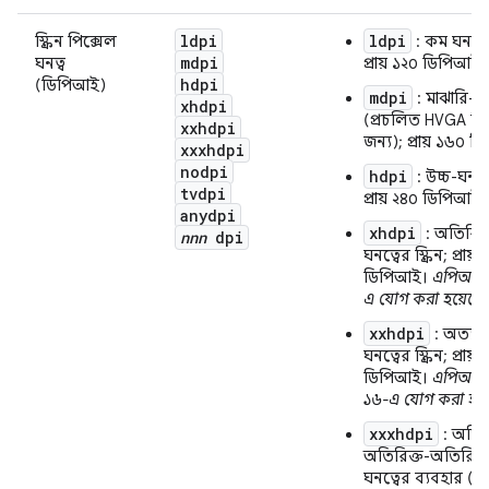
ldpi
ldpi
স্ক্রিন পিক্সেল
: কম ঘনত্বের 
mdpi
ঘনত্ব
প্রায় ১২০ ডিপিআই।
hdpi
(ডিপিআই)
mdpi
: মাঝারি-ঘন
xhdpi
(প্রচলিত HVGA স্ক্র
xxhdpi
জন্য); প্রায় ১৬০ 
xxxhdpi
nodpi
hdpi
: উচ্চ-ঘনত্বে
tvdpi
প্রায় ২৪০ ডিপিআই।
anydpi
xhdpi
: অতিরিক্
nnn
dpi
ঘনত্বের স্ক্রিন; প্রায়
ডিপিআই।
এপিআই 
এ যোগ করা হয়েছে।
xxhdpi
: অত্যন্ত
ঘনত্বের স্ক্রিন; প্রায়
ডিপিআই।
এপিআই 
১৬-এ যোগ করা হয়
xxxhdpi
: অতির
অতিরিক্ত-অতিরিক্ত
ঘনত্বের ব্যবহার (শুধ