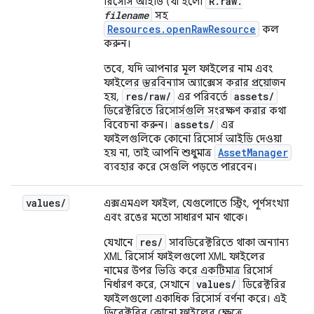
R.raw.
রিসোর্স আইডি (যা হলো
filename
সহ
Resources.openRawResource
কল
করুন।
তবে, যদি আপনার মূল ফাইলের নাম এবং
ফাইলের স্তরবিন্যাস অ্যাক্সেস করার প্রয়োজন
res/raw/
assets/
হয়,
এর পরিবর্তে
ডিরেক্টরিতে রিসোর্সগুলি সংরক্ষণ করার কথা
assets/
বিবেচনা করুন।
এর
ফাইলগুলিকে কোনো রিসোর্স আইডি দেওয়া
AssetManager
হয় না, তাই আপনি শুধুমাত্র
ব্যবহার করে সেগুলি পড়তে পারবেন।
values
/
এক্সএমএল ফাইল, যেগুলোতে স্ট্রিং, পূর্ণসংখ্যা
এবং রঙের মতো সাধারণ মান থাকে।
res/
যেখানে
সাবডিরেক্টরিতে থাকা অন্যান্য
XML রিসোর্স ফাইলগুলো XML ফাইলের
নামের উপর ভিত্তি করে একটিমাত্র রিসোর্স
values/
নির্ধারণ করে, সেখানে
ডিরেক্টরির
ফাইলগুলো একাধিক রিসোর্স বর্ণনা করে। এই
ডিরেক্টরির কোনো ফাইলের ক্ষেত্রে,