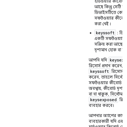
হার্ডওয়্যার কীবোর্ড
আছে কিন্তু সেটি ল
ডিভাইসটিতে কোন
সফটওয়্যার কীবোর্ড 
করা
নেই
।
keyssoft
: ডিভ
একটি সফটওয়্যার ক
সক্রিয় করা আছে, 
দৃশ্যমান হোক বা ন
keysexp
আপনি যদি
রিসোর্স প্রদান করেন, কি
keyssoft
রিসোর্স প্
করেন, তাহলে সিস্টেম
সফটওয়্যার কীবোর্ড সক্
অবস্থায়, কীবোর্ড দৃশ্য
বা না থাকুক, সিস্টেমটি
keysexposed
রিসো
ব্যবহার করবে।
আপনার অ্যাপের কার্য
ব্যবহারকারী যদি একট