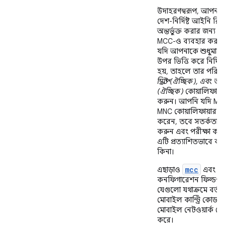
উদাহরণস্বরূপ, আপনার 
দেশ-নির্দিষ্ট আইনি রিস
অন্তর্ভুক্ত করার জন্য 
MCC-ও ব্যবহার করতে
যদি আপনাকে শুধুমাত্র 
উপর ভিত্তি করে নির্দিষ
হয়, তাহলে তার পরিবর
স্ক্রিপ্ট (ঐচ্ছিক), এবং অ
(ঐচ্ছিক)
কোয়ালিফায়া
করুন। আপনি যদি MC
MNC কোয়ালিফায়ার ব্
করেন, তবে সতর্কতার 
করুন এবং পরীক্ষা করে
এটি প্রত্যাশিতভাবে ক
কিনা।
mcc
m
এছাড়াও
এবং
কনফিগারেশন ফিল্ডগুল
যেগুলো যথাক্রমে বর্তম
মোবাইল কান্ট্রি কোড 
মোবাইল নেটওয়ার্ক কো
করে।