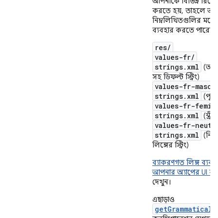
আপনাকে বিভিন্ন রিসোর
করতে হয়, তাহলে আ
নিম্নলিখিতগুলির মতো 
ব্যবহার করতে পারেন:
res/
values-fr/
strings.xml
(অনির্
সহ ডিফল্ট স্ট্রিং)
values-fr-mascu
strings.xml
(পুংলিঙ
values-fr-femin
strings.xml
(স্ত্রীল
values-fr-neute
strings.xml
(নিরপ
লিঙ্গের স্ট্রিং)
ব্যাকরণগত লিঙ্গ ব্যব
আপনার অ্যাপের UI ব্
দেখুন।
এছাড়াও
getGrammaticalG