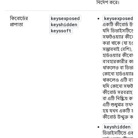
নির্দেশ করে।
keysexposed
keysexposed
কিবোর্ডের
:
keyshidden
প্রাপ্যতা
একটি কীবোর্ড উপল
keyssoft
যদি ডিভাইসটিতে 
সফটওয়্যার কীবোর্ড 
করা থাকে (যা হওয়
সম্ভাবনাই বেশি), ত
হার্ডওয়্যার কীবোর্ড
ব্যবহারকারীর কাছে 
থাকলেও
বা ডিভাই
কোনো হার্ডওয়্যার ক
থাকলেও এটি ব্যবহ
যদি কোনো সফটওয়্
কীবোর্ড সরবরাহ কর
বা এটি নিষ্ক্রিয় কর
এটি শুধুমাত্র তখনই
হয় যখন একটি হার্ড
কীবোর্ড উন্মুক্ত করা
keyshidden
:
ডিভাইসটিতে একট