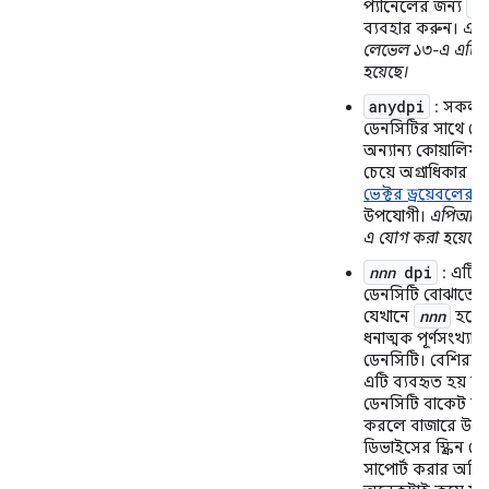
x
প্যানেলের জন্য
ব্যবহার করুন।
এপ
লেভেল ১৩-এ এটি যু
হয়েছে।
anydpi
: সকল স্ক
ডেনসিটির সাথে মে
অন্যান্য কোয়ালিফা
চেয়ে অগ্রাধিকার পা
ভেক্টর ড্রয়েবলের
জ
উপযোগী।
এপিআই 
এ যোগ করা হয়েছে।
nnn
dpi
: এটি নন-
ডেনসিটি বোঝাতে ব্
nnn
যেখানে
হলো
ধনাত্মক পূর্ণসংখ্যা স্ক
ডেনসিটি। বেশিরভাগ 
এটি ব্যবহৃত হয় না। স্
ডেনসিটি বাকেট ব্য
করলে বাজারে উপলব্
ডিভাইসের স্ক্রিন ড
সাপোর্ট করার অতির