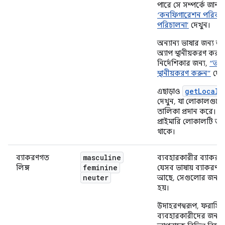
পারে সে সম্পর্কে জানত
‘কনফিগারেশন পরিবর্
পরিচালনা’
দেখুন।
অন্যান্য ভাষার জন্য 
অ্যাপ স্থানীয়করণ করার স
নির্দেশিকার জন্য,
“আপন
স্থানীয়করণ করুন”
দেখ
getLocale
এছাড়াও
দেখুন, যা লোকালগুলোর
তালিকা প্রদান করে। এ
প্রাইমারি লোকালটি অন্তর
থাকে।
masculine
ব্যাকরণগত
ব্যবহারকারীর ব্যাকরণ
feminine
লিঙ্গ
যেসব ভাষায় ব্যাকরণগত
neuter
আছে, সেগুলোর জন্য ব
হয়।
উদাহরণস্বরূপ, ফরাসিভ
ব্যবহারকারীদের জন্য 