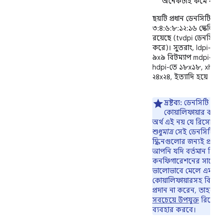
অনেকটাই কমে যায
ছয়টি প্রধান ডেনসিটির 
৩:৪:৬:৮:১২:১৬ স্কেলি
রয়েছে (tvdpi ডেনসিটি
করে)। সুতরাং, ldpi-ত
৯x৯ বিটম্যাপ mdpi-ত
hdpi-তে ১৮x১৮, xhd
২৪x২৪, ইত্যাদি হয়ে থ
দ্রষ্টব্য:
ডেনসিটি
কোয়ালিফায়ার ব্য
অর্থ এই নয় যে রিসোর্
শুধুমাত্র
সেই ডেনসিটির
স্ক্রিনগুলোর জন্যই প্রয
আপনি যদি বর্তমান ডি
কনফিগারেশনের সাথ
ভালোভাবে মেলে এমন
কোয়ালিফায়ারসহ বিকল্
প্রদান না করেন, তাহলে
সবচেয়ে উপযুক্ত
রিসোর
ব্যবহার করবে।