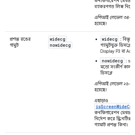
কনফিগারেশন মেথডটি দ
ব্যাকরণগত লিঙ্গ নির্দ
এপিআই লেভেল ৩৪-এ 
হয়েছে।
widecg
widecg
প্রশস্ত রঙের
: বিস্তৃ
nowidecg
গামুট
গ্যামুটযুক্ত ডিসপ্লে,
Display P3 বা Ad
nowidecg
: sR
মতো সংকীর্ণ কালার গ
ডিসপ্লে
এপিআই লেভেল ২৬-এ 
হয়েছে।
এছাড়াও
isScreenWideCol
কনফিগারেশন মেথডটি দ
নির্দেশ করে স্ক্রিনটির 
গ্যামাট প্রশস্ত কিনা।