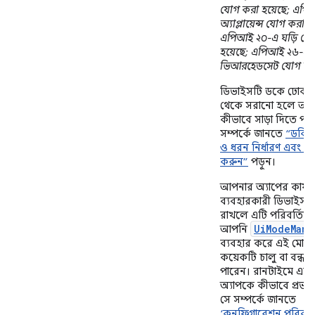
যোগ করা হয়েছে; এপ
অ্যাপ্লায়েন্স যোগ করা হ
এপিআই ২০-এ ঘড়ি যো
হয়েছে; এপিআই ২৬-এ
ভিআরহেডসেট যোগ করা
ডিভাইসটি ডকে ঢোকা
থেকে সরানো হলে আপন
কীভাবে সাড়া দিতে পার
সম্পর্কে জানতে
“ডকিংয
ও ধরন নির্ধারণ এবং পর্
করুন”
পড়ুন।
আপনার অ্যাপের কার্য
ব্যবহারকারী ডিভাইসট
রাখলে এটি পরিবর্তিত
UiModeMana
আপনি
ব্যবহার করে এই মোড
কয়েকটি চালু বা বন্ধ
পারেন। রানটাইমে এট
অ্যাপকে কীভাবে প্রভা
সে সম্পর্কে জানতে
‘কনফিগারেশন পরিবর্