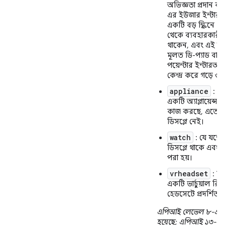
অভিজ্ঞতা প্রদান কর
এর ইউজার ইন্টারফ
একটি বড় স্ক্রিনে থ
থেকে ব্যবহারকারী 
থাকেন, এবং এই অভ
মূলত ডি-প্যাড বা অ
পয়েন্টার ইন্টারঅ
কেন্দ্র করে গড়ে ওঠ
appliance
: ড
একটি অ্যাপ্লায়েন্স 
কাজ করছে, এতে 
ডিসপ্লে নেই।
watch
: যে যন্ত্র
ডিসপ্লে থাকে এবং য
পরা হয়।
vrheadset
: ডি
একটি ভার্চুয়াল রিয
হেডসেটে প্রদর্শিত হ
এপিআই লেভেল ৮-এ 
হয়েছে; এপিআই ১৩-এ