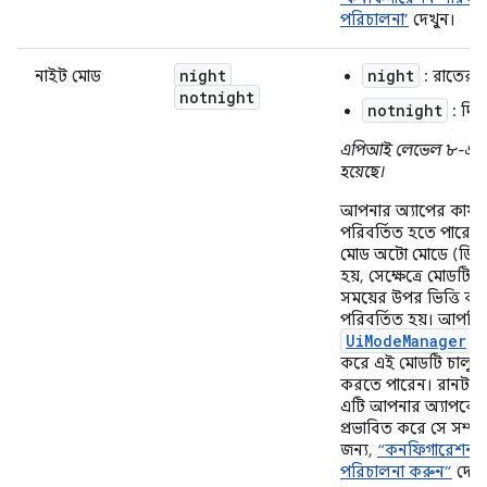
পরিচালনা’
দেখুন।
night
night
নাইট মোড
: রাতের স
notnight
notnight
: দিন
এপিআই লেভেল ৮-এ 
হয়েছে।
আপনার অ্যাপের কার্য
পরিবর্তিত হতে পারে, 
মোড অটো মোডে (ডিফল
হয়, সেক্ষেত্রে মোডটি 
সময়ের উপর ভিত্তি কর
পরিবর্তিত হয়। আপনি
UiModeManager
ব্
করে এই মোডটি চালু বা
করতে পারেন। রানটাই
এটি আপনার অ্যাপকে 
প্রভাবিত করে সে সম্পর্
জন্য,
“কনফিগারেশন প
পরিচালনা করুন”
দেখু