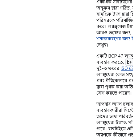
একাধিক সাবট্যাগের এ
অনুক্রম দ্বারা গঠিত, যার
সামগ্রিক ট্যাগ দ্বারা চিহ
পরিসরকে পরিমার্জিত 
করে। ল্যাঙ্গুয়েজ ট্যাগ 
আরও তথ্যের জন্য,
“ভ
শনাক্তকরণের জন্য ট্যা
দেখুন।
একটি BCP 47 ল্যাঙ্গুয়
b+
ব্যবহার করতে,
এ
দুই-অক্ষরের
ISO 639-
ল্যাঙ্গুয়েজ কোড সংযুক্
এবং ঐচ্ছিকভাবে এর 
দ্বারা পৃথক করা অতিরিক
যোগ করতে পারেন।
আপনার অ্যাপ চলাকাল
ব্যবহারকারীরা সিস্টেম
তাদের ভাষা পরিবর্তন
ল্যাঙ্গুয়েজ ট্যাগও পরি
পারে। রানটাইমে এটি
অ্যাপকে কীভাবে প্রভ