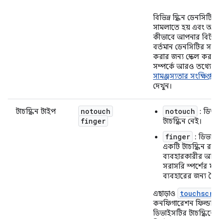
বিভিন্ন স্ক্রিন ডেনসিটি
সামলাতে হয় এবং অ্যান্ড
কীভাবে আপনার বিটম্
বর্তমান ডেনসিটির সাথ
করার জন্য স্কেল করতে
সম্পর্কে আরও তথ্যের 
সামঞ্জস্যতার সংক্ষিপ্ত 
দেখুন।
notouch
notouch
টাচস্ক্রিন টাইপ
: ডিভ
finger
টাচস্ক্রিন নেই।
finger
: ডিভাই
একটি টাচস্ক্রিন রয়
ব্যবহারকারীর আঙ
সরাসরি স্পর্শের মাধ
ব্যবহারের জন্য তৈ
touchscre
এছাড়াও
কনফিগারেশন ফিল্ডটি দ
ডিভাইসটির টাচস্ক্রিনে