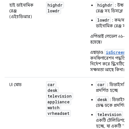
highdr
highdr
হাই ডাইনামিক
: উচ্চ ড
lowdr
রেঞ্জ
রেঞ্জ সহ ডিসপ্লে
(এইচডিআর)
lowdr
: কম/সাধ
ডাইনামিক রেঞ্জ সহ 
এপিআই লেভেল ২৬-এ 
হয়েছে।
isScreenH
এছাড়াও
কনফিগারেশন পদ্ধতিটি 
নির্দেশ করে স্ক্রিনটিত
সক্ষমতা আছে কিনা।
car
car
UI মোড
: ডিভাইসটি 
desk
প্রদর্শিত হচ্ছে
television
desk
: ডিভাইসট
appliance
ডেস্ক ডকে প্রদর্শিত 
watch
vrheadset
television
: 
একটি টেলিভিশনে প্
হচ্ছে, যা একটি "ট