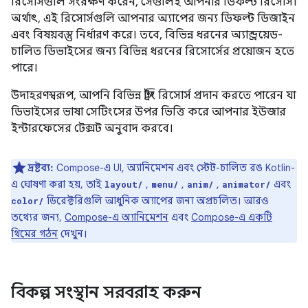
রিসোর্সগুলি সংরক্ষণ করেন, সেগুলিই আপনার ডিফল্ট রিসোর্স।
অর্থাৎ, এই রিসোর্সগুলি আপনার অ্যাপের জন্য ডিফল্ট ডিজাইন
এবং বিষয়বস্তু নির্ধারণ করে। তবে, বিভিন্ন ধরনের অ্যান্ড্রয়েড-
চালিত ডিভাইসের জন্য বিভিন্ন ধরনের রিসোর্সের প্রয়োজন হতে
পারে।
উদাহরণস্বরূপ, আপনি বিভিন্ন স্ট্রিং রিসোর্স প্রদান করতে পারেন যা
ডিভাইসের ভাষা সেটিংসের উপর ভিত্তি করে আপনার ইউজার
ইন্টারফেসের টেক্সট অনুবাদ করবে।
দ্রষ্টব্য:
Compose-এ UI, অ্যানিমেশন এবং স্টেট-চালিত রঙ Kotlin-
এ ঘোষণা করা হয়, তাই
,
,
,
এবং
layout/
menu/
anim/
animator/
ডিরেক্টরিগুলি আধুনিক অ্যাপের জন্য অপ্রচলিত। আরও
color/
তথ্যের জন্য,
Compose-এ অ্যানিমেশন
এবং
Compose-এ একটি
থিমের গঠন
দেখুন।
বিকল্প সংস্থান সরবরাহ করুন