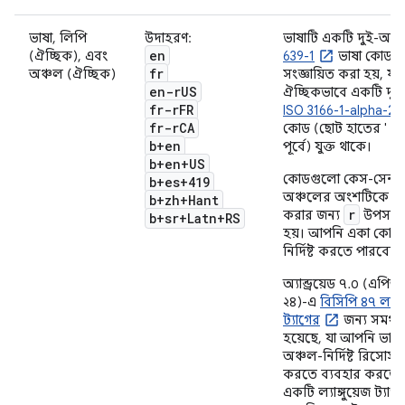
ভাষা, লিপি
উদাহরণ:
ভাষাটি একটি দুই-অক্
en
(ঐচ্ছিক), এবং
639-1
ভাষা কোড দ্ব
fr
অঞ্চল (ঐচ্ছিক)
সংজ্ঞায়িত করা হয়, যা
en-r
US
ঐচ্ছিকভাবে একটি দুই
fr-r
FR
ISO 3166-1-alpha-2
fr-r
CA
r
কোড (ছোট হাতের '
b+en
পূর্বে) যুক্ত থাকে।
b+en+US
কোডগুলো কেস-সেনস
b+es+419
অঞ্চলের অংশটিকে আ
b+zh+Hant
r
করার জন্য
উপসর্গট
b+sr+Latn+RS
হয়। আপনি একা কোনো
নির্দিষ্ট করতে পারবেন 
অ্যান্ড্রয়েড ৭.০ (এ
২৪)-এ
বিসিপি ৪৭ ল্যাঙ্
ট্যাগের
জন্য সমর্থন
হয়েছে, যা আপনি ভাষা
অঞ্চল-নির্দিষ্ট রিসোর্স চ
করতে ব্যবহার করতে 
একটি ল্যাঙ্গুয়েজ ট্যাগ