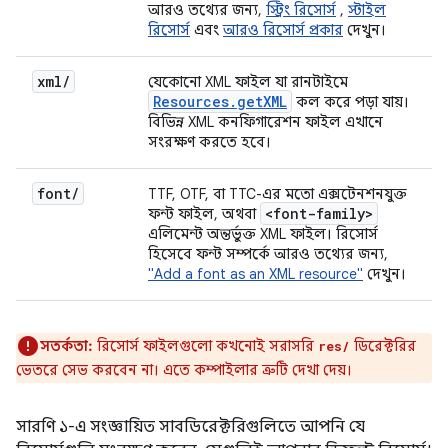
আরও তথ্যের জন্য,
স্ট্রিং রিসোর্স
,
স্টাইল
রিসোর্স
এবং
আরও রিসোর্স প্রকার
দেখুন।
xml
/
যেকোনো XML ফাইল যা রানটাইমে
Resources
.
get
XML
কল করে পড়া যায়।
বিভিন্ন XML কনফিগারেশন ফাইল এখানে
সংরক্ষণ করতে হবে।
font
/
TTF, OTF, বা TTC-এর মতো এক্সটেনশনযুক্ত
<font-family>
ফন্ট ফাইল, অথবা
এলিমেন্ট অন্তর্ভুক্ত XML ফাইল। রিসোর্স
হিসেবে ফন্ট সম্পর্কে আরও তথ্যের জন্য,
"Add a font as an XML resource"
দেখুন।
সতর্কতা:
রিসোর্স ফাইলগুলো কখনোই সরাসরি
ডিরেক্টরির
res/
ভেতরে সেভ করবেন না। এতে কম্পাইলার ত্রুটি দেখা দেয়।
সারণি ১-এ সংজ্ঞায়িত সাবডিরেক্টরিগুলিতে আপনি যে