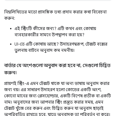
নিম্নলিখিতের মতো প্রাসঙ্গিক তথ্য প্রদান করার কথা বিবেচনা
করুন:
এই স্ট্রিংটি কীসের জন্য? এটি কখন এবং কোথায়
ব্যবহারকারীর সামনে উপস্থাপন করা হয়?
UI-তে এটি কোথায় আছে? উদাহরণস্বরূপ, টেক্সট বক্সের
তুলনায় বাটনে অনুবাদ কম নমনীয়।
বার্তার যে অংশগুলো অনুবাদ করা হবে না
,
সেগুলো চিহ্নিত
করুন।
প্রায়শই স্ট্রিং-এ এমন টেক্সট থাকে যা অন্য ভাষায় অনুবাদ করার
জন্য নয়। এর সাধারণ উদাহরণ হলো কোডের একটি অংশ,
কোনো মানের জন্য প্লেসহোল্ডার, একটি বিশেষ প্রতীক বা একটি
নাম। অনুবাদের জন্য আপনার স্ট্রিং প্রস্তুত করার সময়, এমন
টেক্সট খুঁজে বের করুন এবং চিহ্নিত করুন যা অনুবাদ ছাড়াই
অপরিবর্তিত রাখতে হবে, যাতে অনুবাদক তা পরিবর্তন না করে।