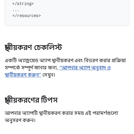
</string>

...

</resources>
স্থানীয়করণ চেকলিস্ট
একটি অ্যান্ড্রয়েড অ্যাপ স্থানীয়করণ এবং বিতরণ করার প্রক্রিয়া
সম্পর্কে সম্পূর্ণ জানার জন্য,
“আপনার অ্যাপ অনুবাদ ও
স্থানীয়করণ করুন”
দেখুন।
স্থানীয়করণের টিপস
আপনার অ্যাপটি স্থানীয়করণ করার সময় এই পরামর্শগুলো
অনুসরণ করুন।