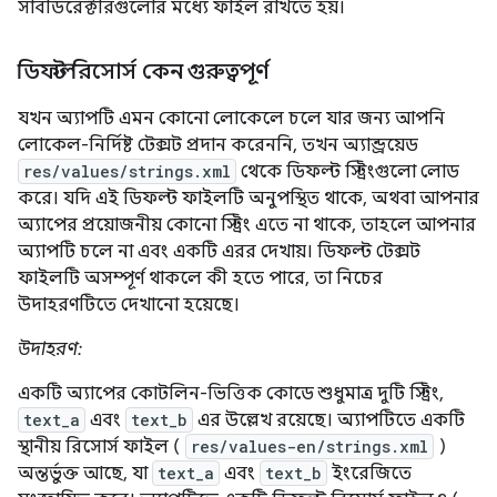
সাবডিরেক্টরিগুলোর মধ্যে ফাইল রাখতে হয়।
ডিফল্ট রিসোর্স কেন গুরুত্বপূর্ণ
যখন অ্যাপটি এমন কোনো লোকেলে চলে যার জন্য আপনি
লোকেল-নির্দিষ্ট টেক্সট প্রদান করেননি, তখন অ্যান্ড্রয়েড
res/values/strings.xml
থেকে ডিফল্ট স্ট্রিংগুলো লোড
করে। যদি এই ডিফল্ট ফাইলটি অনুপস্থিত থাকে, অথবা আপনার
অ্যাপের প্রয়োজনীয় কোনো স্ট্রিং এতে না থাকে, তাহলে আপনার
অ্যাপটি চলে না এবং একটি এরর দেখায়। ডিফল্ট টেক্সট
ফাইলটি অসম্পূর্ণ থাকলে কী হতে পারে, তা নিচের
উদাহরণটিতে দেখানো হয়েছে।
উদাহরণ:
একটি অ্যাপের কোটলিন-ভিত্তিক কোডে শুধুমাত্র দুটি স্ট্রিং,
text_a
এবং
text_b
এর উল্লেখ রয়েছে। অ্যাপটিতে একটি
স্থানীয় রিসোর্স ফাইল (
res/values-en/strings.xml
)
অন্তর্ভুক্ত আছে, যা
text_a
এবং
text_b
ইংরেজিতে