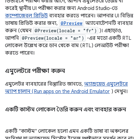
ডিভাইসে পরীক্ষা করার আগে, আপনি এমুলেটরে ডেপ্লয় না
করেই স্থানীয় UI পরীক্ষা করার জন্য Android Studio-তে
কম্পোজেবল প্রিভিউ
ব্যবহার করতে পারেন। আপনার UI বিভিন্ন
ভাষায় প্রিভিউ করার জন্য,
@Preview
অ্যানোটেশনটি ব্যবহার
করুন (যেমন
@Preview(locale = "fr")
)। এছাড়াও,
আপনি
@Preview(locale = "ar")
-এর মতো একটি RTL
লোকেল উল্লেখ করে ডান থেকে বাম (RTL) লেআউট পরীক্ষা
করতে পারেন।
এমুলেটরে পরীক্ষা করুন
এমুলেটর ব্যবহারের বিস্তারিত জানতে,
অ্যান্ড্রয়েড এমুলেটরে
অ্যাপ চালান (Run apps on the Android Emulator
) দেখুন।
একটি কাস্টম লোকেল তৈরি করুন এবং ব্যবহার করুন
একটি "কাস্টম" লোকেল হলো এমন একটি ভাষা বা অঞ্চলের
সংমিশ্রণ যা অ্যান্ড্রয়েড সিস্টেম ইমেজ স্পষ্টভাবে সমর্থন করে না।