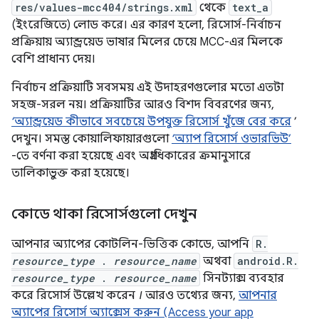
res/values-mcc404/strings.xml
থেকে
text_a
(ইংরেজিতে) লোড করে। এর কারণ হলো, রিসোর্স-নির্বাচন
প্রক্রিয়ায় অ্যান্ড্রয়েড ভাষার মিলের চেয়ে MCC-এর মিলকে
বেশি প্রাধান্য দেয়।
নির্বাচন প্রক্রিয়াটি সবসময় এই উদাহরণগুলোর মতো এতটা
সহজ-সরল নয়। প্রক্রিয়াটির আরও বিশদ বিবরণের জন্য,
‘অ্যান্ড্রয়েড কীভাবে সবচেয়ে উপযুক্ত রিসোর্স খুঁজে বের করে
’
দেখুন। সমস্ত কোয়ালিফায়ারগুলো
‘অ্যাপ রিসোর্স ওভারভিউ’
-তে বর্ণনা করা হয়েছে এবং অগ্রাধিকারের ক্রমানুসারে
তালিকাভুক্ত করা হয়েছে।
কোডে থাকা রিসোর্সগুলো দেখুন
আপনার অ্যাপের কোটলিন-ভিত্তিক কোডে, আপনি
R.
resource_type
.
resource_name
অথবা
android.R.
resource_type
.
resource_name
সিনট্যাক্স ব্যবহার
করে রিসোর্স উল্লেখ করেন
।
আরও তথ্যের জন্য,
আপনার
অ্যাপের রিসোর্স অ্যাক্সেস করুন (Access your app