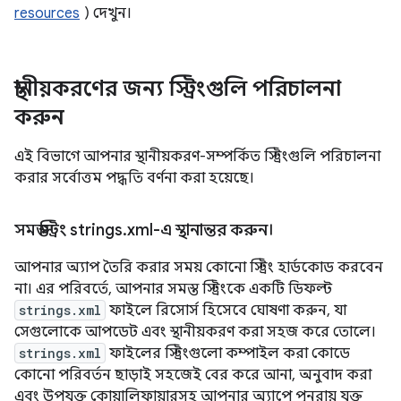
resources
) দেখুন।
স্থানীয়করণের জন্য স্ট্রিংগুলি পরিচালনা
করুন
এই বিভাগে আপনার স্থানীয়করণ-সম্পর্কিত স্ট্রিংগুলি পরিচালনা
করার সর্বোত্তম পদ্ধতি বর্ণনা করা হয়েছে।
সমস্ত স্ট্রিং strings
.
xml-এ স্থানান্তর করুন।
আপনার অ্যাপ তৈরি করার সময় কোনো স্ট্রিং হার্ডকোড করবেন
না। এর পরিবর্তে, আপনার সমস্ত স্ট্রিংকে একটি ডিফল্ট
strings.xml
ফাইলে রিসোর্স হিসেবে ঘোষণা করুন, যা
সেগুলোকে আপডেট এবং স্থানীয়করণ করা সহজ করে তোলে।
strings.xml
ফাইলের স্ট্রিংগুলো কম্পাইল করা কোডে
কোনো পরিবর্তন ছাড়াই সহজেই বের করে আনা, অনুবাদ করা
এবং উপযুক্ত কোয়ালিফায়ারসহ আপনার অ্যাপে পুনরায় যুক্ত