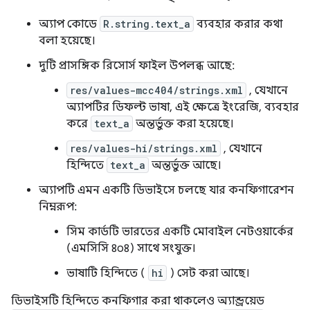
অ্যাপ কোডে
R.string.text_a
ব্যবহার করার কথা
বলা হয়েছে।
দুটি প্রাসঙ্গিক রিসোর্স ফাইল উপলব্ধ আছে:
res/values-mcc404/strings.xml
, যেখানে
অ্যাপটির ডিফল্ট ভাষা, এই ক্ষেত্রে ইংরেজি, ব্যবহার
করে
text_a
অন্তর্ভুক্ত করা হয়েছে।
res/values-hi/strings.xml
, যেখানে
হিন্দিতে
text_a
অন্তর্ভুক্ত আছে।
অ্যাপটি এমন একটি ডিভাইসে চলছে যার কনফিগারেশন
নিম্নরূপ:
সিম কার্ডটি ভারতের একটি মোবাইল নেটওয়ার্কের
(এমসিসি ৪০৪) সাথে সংযুক্ত।
ভাষাটি হিন্দিতে (
hi
) সেট করা আছে।
ডিভাইসটি হিন্দিতে কনফিগার করা থাকলেও অ্যান্ড্রয়েড