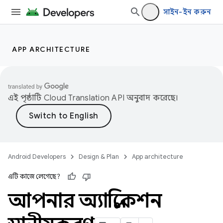
সাইন-ইন করুন
APP ARCHITECTURE
এই পৃষ্ঠাটি
Cloud Translation API
অনুবাদ করেছে।
Android Developers
Design & Plan
App architecture
এটি কাজে লেগেছে?
আপনার অ্যাপ্লিকেশন