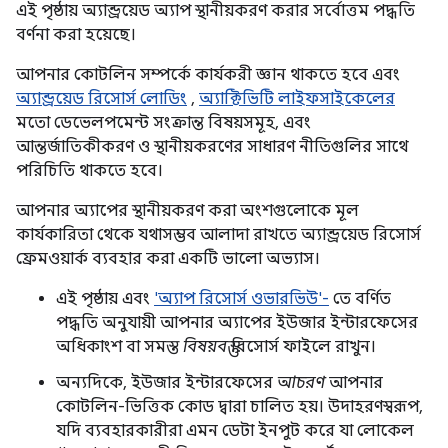
এই পৃষ্ঠায় অ্যান্ড্রয়েড অ্যাপ স্থানীয়করণ করার সর্বোত্তম পদ্ধতি
বর্ণনা করা হয়েছে।
আপনার কোটলিন সম্পর্কে কার্যকরী জ্ঞান থাকতে হবে এবং
অ্যান্ড্রয়েড রিসোর্স লোডিং
,
অ্যাক্টিভিটি লাইফসাইকেলের
মতো ডেভেলপমেন্ট সংক্রান্ত বিষয়সমূহ, এবং
আন্তর্জাতিকীকরণ ও স্থানীয়করণের সাধারণ নীতিগুলির সাথে
পরিচিতি থাকতে হবে।
আপনার অ্যাপের স্থানীয়করণ করা অংশগুলোকে মূল
কার্যকারিতা থেকে যথাসম্ভব আলাদা রাখতে অ্যান্ড্রয়েড রিসোর্স
ফ্রেমওয়ার্ক ব্যবহার করা একটি ভালো অভ্যাস।
এই পৃষ্ঠায় এবং
'অ্যাপ রিসোর্স ওভারভিউ'-
তে বর্ণিত
পদ্ধতি অনুযায়ী আপনার অ্যাপের ইউজার ইন্টারফেসের
অধিকাংশ বা সমস্ত
বিষয়বস্তু
রিসোর্স ফাইলে রাখুন।
অন্যদিকে, ইউজার ইন্টারফেসের
আচরণ
আপনার
কোটলিন-ভিত্তিক কোড দ্বারা চালিত হয়। উদাহরণস্বরূপ,
যদি ব্যবহারকারীরা এমন ডেটা ইনপুট করে যা লোকেল