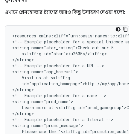
ভুলবেন না।
এখানে প্লেসহোল্ডার ট্যাগের আরও কিছু উদাহরণ দেওয়া হলো:
<resources
xmlns:xliff="urn:oasis:names:tc:xliff:d
<!--
Example
placeholder
for
a
special
Unicode
sym
<string
name="star_rating">Check
out
our
<xliff:g
id="star">\u2605</xliff:g>

</string>

<!--
Example
placeholder
for
a
URL
-->

<string
Visit
us
at
id="application_homepage">http://my/app/home.h
</string>

<!--
Example
placeholder
for
a
name
-->

<string
Learn
more
at
<xliff:g
id="prod_gamegroup">Ga
</string>

<!--
Example
placeholder
for
a
literal
-->

<string
Please
use
the
"<xliff:g
id="promotion_code">A