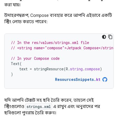
করা যায়।
উদাহরণস্বরূপ, Compose ব্যবহার করে আপনি এইভাবে একটি
স্ট্রিং লোড করতে পারেন:
// In the res/values/strings.xml file
// <string name="compose">Jetpack Compose</string>
// In your Compose code
Text
(
text
=
stringResource
(
R
.
string
.
compose
)
)
ResourcesSnippets
.
kt
যদি আপনি টেক্সট সহ ছবি তৈরি করেন, তাহলে সেই
স্ট্রিংগুলোও
strings.xml
এ রাখুন এবং অনুবাদের পর
ছবিগুলো পুনরায় তৈরি করুন।