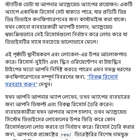
স্ট্যাটিক ডেটা যা আপনার অ্যান্ড্রয়েড অ্যাপের প্রয়োজন। একটি
অ্যাপে একাধিক রিসোর্স সেট থাকতে পারে, যার প্রতিটি ভিন্ন
ভিন্ন ডিভাইস কনফিগারেশনের জন্য কাস্টমাইজ করা থাকে।
যখন কোনো ব্যবহারকারী অ্যাপটি চালান, অ্যান্ড্রয়েড
স্বয়ংক্রিয়ভাবে সেই রিসোর্সগুলো নির্বাচন করে লোড করে যা
ডিভাইসটির সাথে সবচেয়ে ভালোভাবে মেলে।
এই পৃষ্ঠাটি স্থানীয়করণ এবং লোকেল-এর উপর আলোকপাত
করে। রিসোর্স-সুইচিং এবং স্ক্রিন ওরিয়েন্টেশন বা টাচস্ক্রিন
টাইপের মতো আপনি নির্দিষ্ট করতে পারেন এমন সমস্ত ধরণের
কনফিগারেশনের সম্পূর্ণ বিবরণের জন্য,
"বিকল্প রিসোর্স
সরবরাহ করুন"
দেখুন।
যখন আপনি আপনার অ্যাপ লেখেন, তখন অ্যাপের ব্যবহারের
জন্য আপনি ডিফল্ট এবং বিকল্প রিসোর্স তৈরি করেন।
ব্যবহারকারীরা যখন আপনার অ্যাপ চালান, তখন অ্যান্ড্রয়েড
সিস্টেম ডিভাইসের লোকেলের উপর ভিত্তি করে কোন
রিসোর্সগুলো লোড করবে তা নির্বাচন করে। রিসোর্স তৈরি করার
জন্য, আপনাকে প্রজেক্টের
res/
ডিরেক্টরির বিশেষ নামযুক্ত