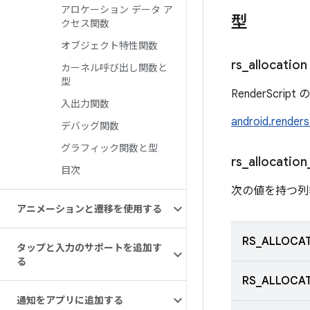
アロケーション データ ア
型
クセス関数
オブジェクト特性関数
rs
_
allocation
カーネル呼び出し関数と
型
RenderScr
入出力関数
android.renders
デバッグ関数
グラフィック関数と型
rs
_
allocation
目次
次の値を持つ列
アニメーションと遷移を使用する
RS_ALLOCAT
タップと入力のサポートを追加す
る
RS_ALLOCAT
通知をアプリに追加する