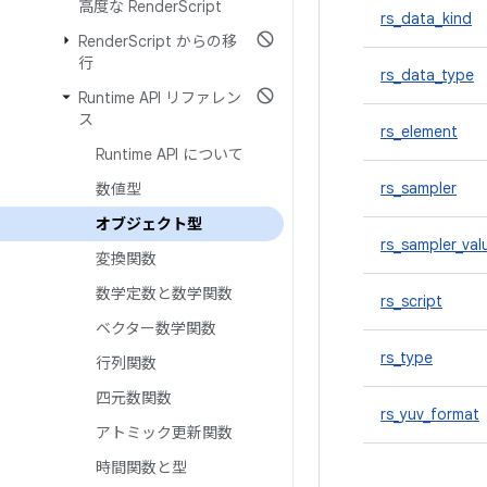
高度な Render
Script
rs_data_kind
Render
Script からの移
行
rs_data_type
Runtime API リファレン
ス
rs_element
Runtime API について
rs_sampler
数値型
オブジェクト型
rs_sampler_val
変換関数
数学定数と数学関数
rs_script
ベクター数学関数
rs_type
行列関数
四元数関数
rs_yuv_format
アトミック更新関数
時間関数と型