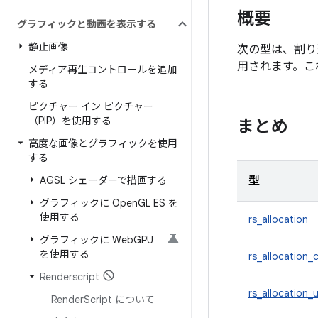
概要
グラフィックと動画を表示する
静止画像
次の型は、割り当
用されます。これら
メディア再生コントロールを追加
する
ピクチャー イン ピクチャー
（PIP）を使用する
まとめ
高度な画像とグラフィックを使用
する
AGSL シェーダーで描画する
型
グラフィックに Open
GL ES を
使用する
rs_allocation
グラフィックに Web
GPU
を使用する
rs_allocation
Renderscript
rs_allocation_
Render
Script について