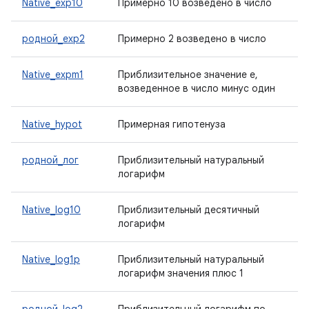
Native_exp10
Примерно 10 возведено в число
родной_exp2
Примерно 2 возведено в число
Native_expm1
Приблизительное значение e,
возведенное в число минус один
Native_hypot
Примерная гипотенуза
родной_лог
Приблизительный натуральный
логарифм
Native_log10
Приблизительный десятичный
логарифм
Native_log1p
Приблизительный натуральный
логарифм значения плюс 1