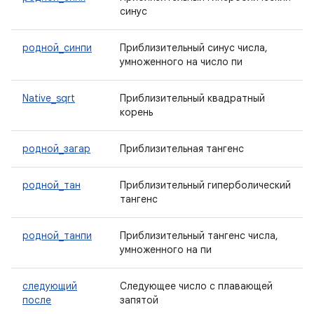
синус
родной_синпи
Приблизительный синус числа,
умноженного на число пи
Native_sqrt
Приблизительный квадратный
корень
родной_загар
Приблизительная тангенс
родной_тан
Приблизительный гиперболический
тангенс
родной_танпи
Приблизительный тангенс числа,
умноженного на пи
следующий
Следующее число с плавающей
после
запятой