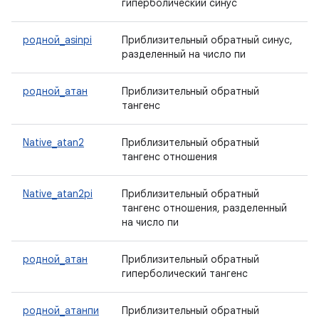
гиперболический синус
родной_asinpi
Приблизительный обратный синус,
разделенный на число пи
родной_атан
Приблизительный обратный
тангенс
Native_atan2
Приблизительный обратный
тангенс отношения
Native_atan2pi
Приблизительный обратный
тангенс отношения, разделенный
на число пи
родной_атан
Приблизительный обратный
гиперболический тангенс
родной_атанпи
Приблизительный обратный