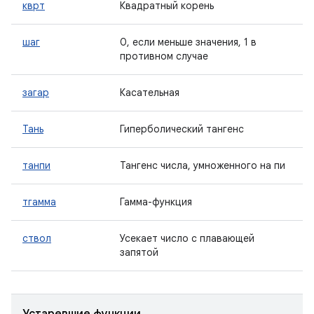
кврт
Квадратный корень
шаг
0, если меньше значения, 1 в
противном случае
загар
Касательная
Тань
Гиперболический тангенс
танпи
Тангенс числа, умноженного на пи
тгамма
Гамма-функция
ствол
Усекает число с плавающей
запятой