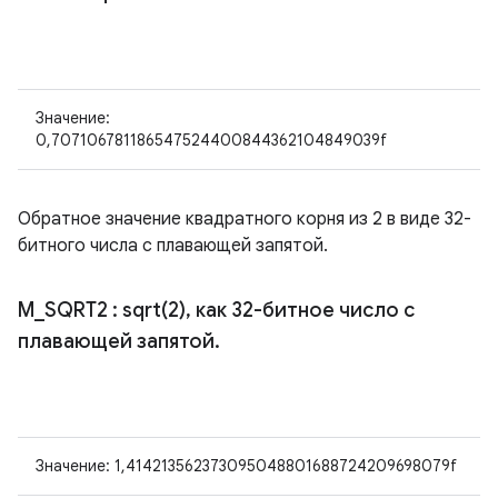
Значение:
0,707106781186547524400844362104849039f
Обратное значение квадратного корня из 2 в виде 32-
битного числа с плавающей запятой.
M
_
SQRT2
:
sqrt(
2)
,
как 32-битное число с
плавающей запятой
.
Значение: 1,414213562373095048801688724209698079f