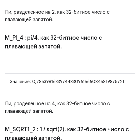
Пи, разделенное на 2, как 32-битное число с
плавающей запятой.
M
_
PI
_
4
: pi
/
4
,
как 32-битное число с
плавающей запятой
.
Значение: 0,785398163397448309615660845819875721f
Пи, разделенное на 4, как 32-битное число с
плавающей запятой.
M
_
SQRT1
_
2
: 1
/
sqrt(
2)
,
как 32-битное число с
плавающей запятой
.