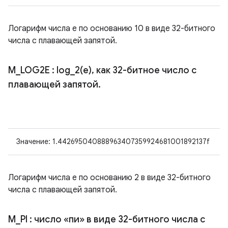
Логарифм числа e по основанию 10 в виде 32-битного
числа с плавающей запятой.
M
_
LOG2E
:
log_2(
e)
,
как 32-битное число с
плавающей запятой
.
Значение: 1.442695040888963407359924681001892137f
Логарифм числа e по основанию 2 в виде 32-битного
числа с плавающей запятой.
M
_
PI
: число «пи» в виде 32-битного числа с