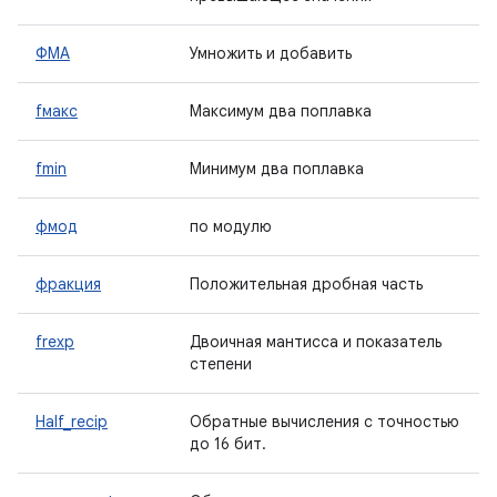
ФМА
Умножить и добавить
fмакс
Максимум два поплавка
fmin
Минимум два поплавка
фмод
по модулю
фракция
Положительная дробная часть
frexp
Двоичная мантисса и показатель
степени
Half_recip
Обратные вычисления с точностью
до 16 бит.