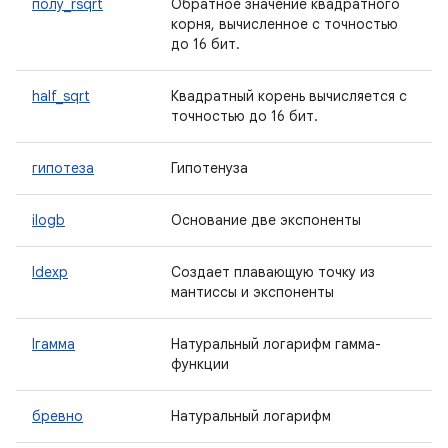
полу_rsqrt
Обратное значение квадратного
корня, вычисленное с точностью
до 16 бит.
half_sqrt
Квадратный корень вычисляется с
точностью до 16 бит.
гипотеза
Гипотенуза
ilogb
Основание две экспоненты
ldexp
Создает плавающую точку из
мантиссы и экспоненты
lгамма
Натуральный логарифм гамма-
функции
бревно
Натуральный логарифм