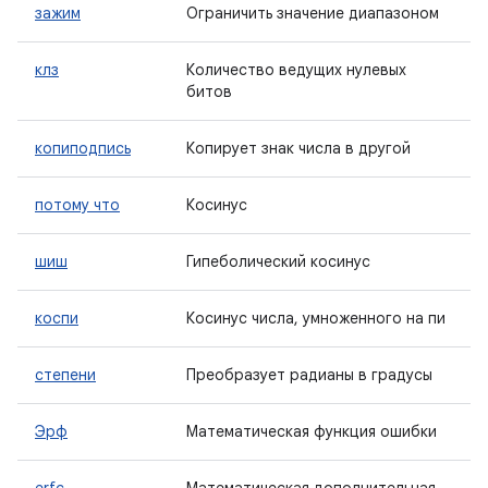
зажим
Ограничить значение диапазоном
клз
Количество ведущих нулевых
битов
копиподпись
Копирует знак числа в другой
потому что
Косинус
шиш
Гипеболический косинус
коспи
Косинус числа, умноженного на пи
степени
Преобразует радианы в градусы
Эрф
Математическая функция ошибки