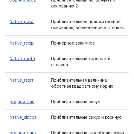
родной_log2
Приблизительный логарифм по
основанию 2
Native_powr
Приблизительное положительное
основание, возведенное в степень
Native_recip
Примерное взаимное
Native_rootn
Приблизительный корень n-й
степени
Native_rsqrt
Приблизительная величина,
обратная квадратному корню
родной_син
Приблизительный синус
Native_sincos
Приблизительные синус и косинус
родной_синх
Приблизительный гиперболический