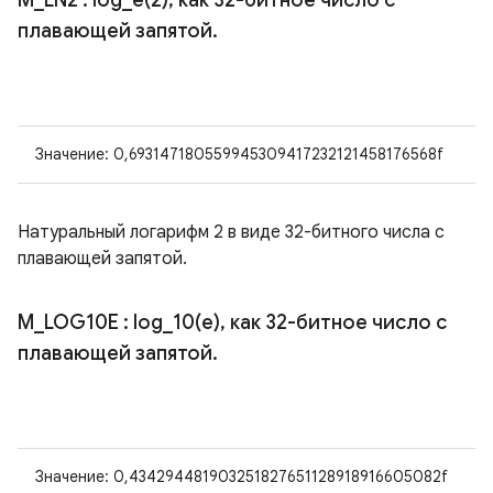
M
_
LN2
:
log_e(
2)
,
как 32-битное число с
плавающей запятой
.
Значение: 0,693147180559945309417232121458176568f
Натуральный логарифм 2 в виде 32-битного числа с
плавающей запятой.
M
_
LOG10E
:
log_10(
e)
,
как 32-битное число с
плавающей запятой
.
Значение: 0,434294481903251827651128918916605082f