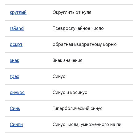
круглый
Округлить от нуля
rsRand
Псевдослучайное число
рскрт
обратная квадратному корню
знак
Знак значения
грех
Синус
синкос
Синус и косинус
Синь
Гиперболический синус
Синпи
Синус числа, умноженного на пи