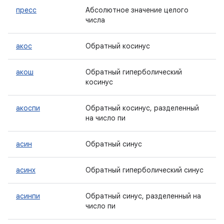
пресс
Абсолютное значение целого
числа
акос
Обратный косинус
акош
Обратный гиперболический
косинус
акоспи
Обратный косинус, разделенный
на число пи
асин
Обратный синус
асинх
Обратный гиперболический синус
асинпи
Обратный синус, разделенный на
число пи