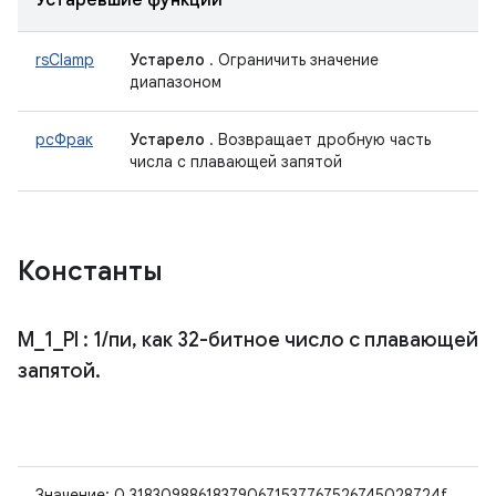
Устаревшие функции
rsClamp
Устарело
. Ограничить значение
диапазоном
рсФрак
Устарело
. Возвращает дробную часть
числа с плавающей запятой
Константы
M
_
1
_
PI
: 1
/
пи
,
как 32-битное число с плавающей
запятой
.
Значение: 0,318309886183790671537767526745028724f