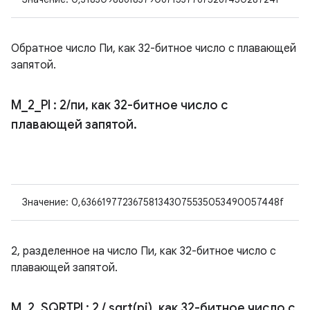
Обратное число Пи, как 32-битное число с плавающей
запятой.
M
_
2
_
PI
: 2
/
пи
,
как 32-битное число с
плавающей запятой
.
Значение: 0,636619772367581343075535053490057448f
2, разделенное на число Пи, как 32-битное число с
плавающей запятой.
M
_
2
_
SQRTPI
: 2
/
sqrt(
pi)
,
как 32-битное число с