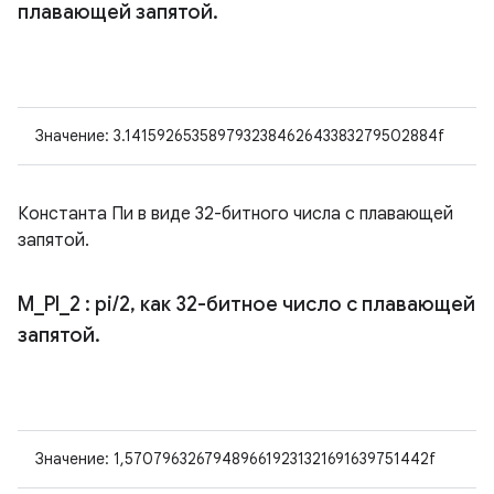
плавающей запятой
.
Значение: 3.141592653589793238462643383279502884f
Константа Пи в виде 32-битного числа с плавающей
запятой.
M
_
PI
_
2
: pi
/
2
,
как 32-битное число с плавающей
запятой
.
Значение: 1,570796326794896619231321691639751442f