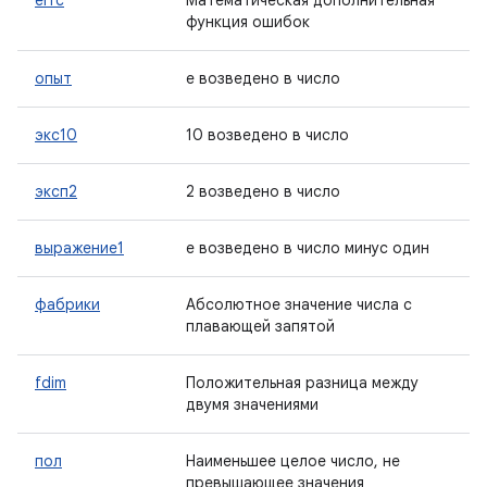
erfc
Математическая дополнительная
функция ошибок
опыт
e возведено в число
экс10
10 возведено в число
эксп2
2 возведено в число
выражение1
e возведено в число минус один
фабрики
Абсолютное значение числа с
плавающей запятой
fdim
Положительная разница между
двумя значениями
пол
Наименьшее целое число, не
превышающее значения