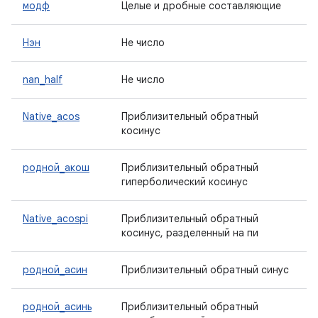
модф
Целые и дробные составляющие
Нэн
Не число
nan_half
Не число
Native_acos
Приблизительный обратный
косинус
родной_акош
Приблизительный обратный
гиперболический косинус
Native_acospi
Приблизительный обратный
косинус, разделенный на пи
родной_асин
Приблизительный обратный синус
родной_асинь
Приблизительный обратный