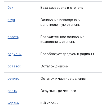
бах
База возведена в степень
паун
Основание возведено в
целочисленную степень
власть
Положительное основание
возведено в степень
радианы
Преобразует градусы в радианы
остаток
Остаток дивизии
ремкво
Остаток и частное деления
рвать
Округлить до четного
корень
N-й корень