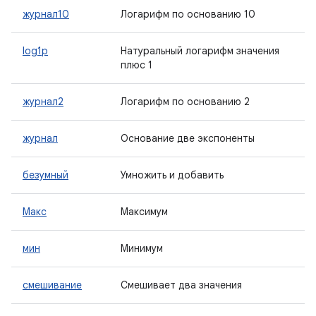
журнал10
Логарифм по основанию 10
log1p
Натуральный логарифм значения
плюс 1
журнал2
Логарифм по основанию 2
журнал
Основание две экспоненты
безумный
Умножить и добавить
Макс
Максимум
мин
Минимум
смешивание
Смешивает два значения