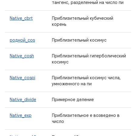
тангенс, разделенный на число пи
Native_cbrt
Приблизительный кубический
корень
родной_cos
Приблизительный косинус
Native_cosh
Приблизительный гиперболический
косинус
Native_cospi
Приблизительный косинус числа,
умноженного на пи
Native_divide
Примерное деление
Native_exp
Приблизительное e возведено в
число