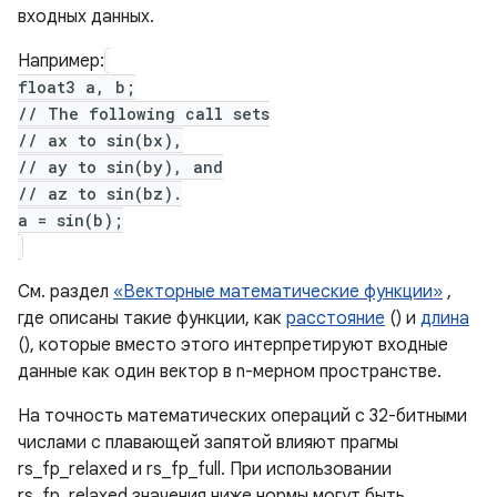
входных данных.
Например:
float3 a, b;
// The following call sets
// ax to sin(bx),
// ay to sin(by), and
// az to sin(bz).
a = sin(b);
См. раздел
«Векторные математические функции»
,
где описаны такие функции, как
расстояние
() и
длина
(), которые вместо этого интерпретируют входные
данные как один вектор в n-мерном пространстве.
На точность математических операций с 32-битными
числами с плавающей запятой влияют прагмы
rs_fp_relaxed и rs_fp_full. При использовании
rs_fp_relaxed значения ниже нормы могут быть