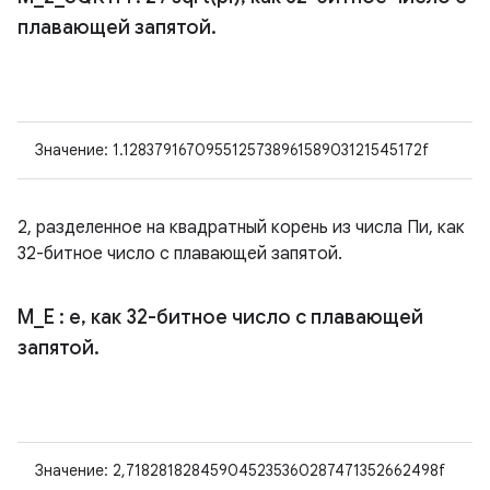
плавающей запятой
.
Значение: 1.128379167095512573896158903121545172f
2, разделенное на квадратный корень из числа Пи, как
32-битное число с плавающей запятой.
M
_
E
: e
,
как 32-битное число с плавающей
запятой
.
Значение: 2,718281828459045235360287471352662498f