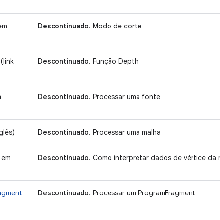
em
Descontinuado
. Modo de corte
(link
Descontinuado
. Função Depth
m
Descontinuado
. Processar uma fonte
glês)
Descontinuado
. Processar uma malha
k em
Descontinuado
. Como interpretar dados de vértice da 
agment
Descontinuado
. Processar um ProgramFragment