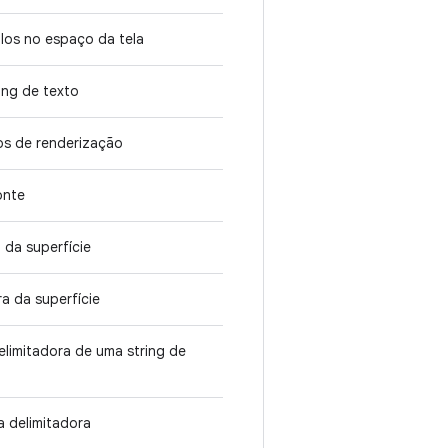
los no espaço da tela
ing de texto
os de renderização
onte
a da superfície
ra da superfície
delimitadora de uma string de
a delimitadora