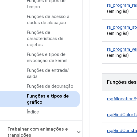
Funções e tipos de
rs_program_ra
tempo
(em inglês)
Funções de acesso a
dados de alocação
rs_program_st
Funções de
(em inglês)
características de
objetos
rs_program_ve
Funções e tipos de
(em inglês)
invocação de kernel
Funções de entrada
/
saída
Funções des
Funções de depuração
Funções e tipos de
rsgAllocationS
gráfico
Índice
rsgBindColorT
Trabalhar com animações e
rsgBindConsta
transições