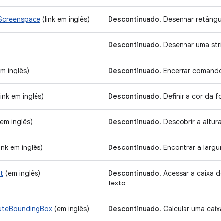
Screenspace
(link em inglês)
Descontinuado
. Desenhar retângu
Descontinuado
. Desenhar uma str
em inglês)
Descontinuado
. Encerrar comand
link em inglês)
Descontinuado
. Definir a cor da f
em inglês)
Descontinuado
. Descobrir a altur
ink em inglês)
Descontinuado
. Encontrar a largu
t
(em inglês)
Descontinuado
. Acessar a caixa 
texto
teBoundingBox
(em inglês)
Descontinuado
. Calcular uma caix