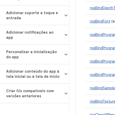
rsgBindDepthT
Adicionar suporte a toque e
entrada
rsgBindFont
(e
Adicionar notificações ao
rsgBindProgr
app
rsgBindProgra
Personalizar a inicialização
do app
rsgBindProgra
Adicionar conteúdo do app à
rsgBindProgra
tela inicial ou à tela de início
rsgBindSample
Criar IUs compatíveis com
versões anteriores
rsgBindTextur
rsgClearAllRen