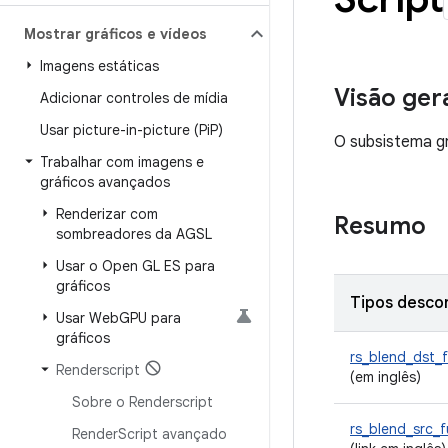
Mostrar gráficos e vídeos
Imagens estáticas
Visão ger
Adicionar controles de mídia
Usar picture-in-picture (Pi
P)
O subsistema gr
Trabalhar com imagens e
gráficos avançados
Renderizar com
Resumo
sombreadores da AGSL
Usar o Open GL ES para
gráficos
Tipos desco
Usar Web
GPU para
gráficos
rs_blend_dst_
Renderscript
(em inglês)
Sobre o Renderscript
rs_blend_src_
Render
Script avançado