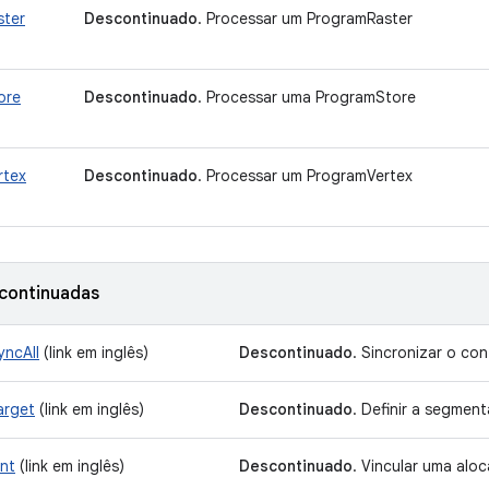
ster
Descontinuado
. Processar um ProgramRaster
ore
Descontinuado
. Processar uma ProgramStore
rtex
Descontinuado
. Processar um ProgramVertex
continuadas
yncAll
(link em inglês)
Descontinuado
. Sincronizar o c
arget
(link em inglês)
Descontinuado
. Definir a segmen
nt
(link em inglês)
Descontinuado
. Vincular uma alo