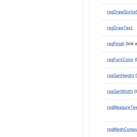
rsgDrawSprite
rsgDrawText
.
rsgFinish
(link 
rsgFontColor
(
rsgGetHeight
(
rsgGetWidth
(l
rsgMeasureTex
rsgMeshCompu