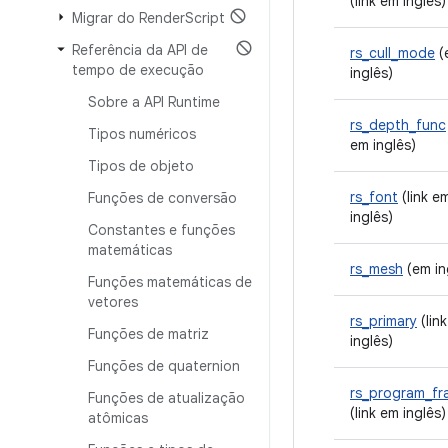
(link em inglês)
Migrar do Render
Script
Referência da API de
rs_cull_mode
(
tempo de execução
inglês)
Sobre a API Runtime
rs_depth_func
Tipos numéricos
em inglês)
Tipos de objeto
rs_font
(link e
Funções de conversão
inglês)
Constantes e funções
matemáticas
rs_mesh
(em in
Funções matemáticas de
vetores
rs_primary
(lin
Funções de matriz
inglês)
Funções de quaternion
rs_program_fr
Funções de atualização
(link em inglês)
atômicas