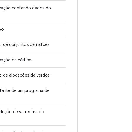
ocação contendo dados do
ivo
o de conjuntos de índices
cação de vértice
o de alocações de vértice
nstante de um programa de
eleção de varredura do