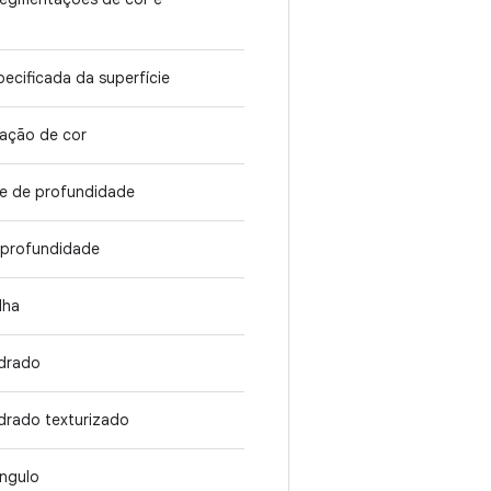
pecificada da superfície
tação de cor
cie de profundidade
e profundidade
lha
adrado
drado texturizado
ângulo