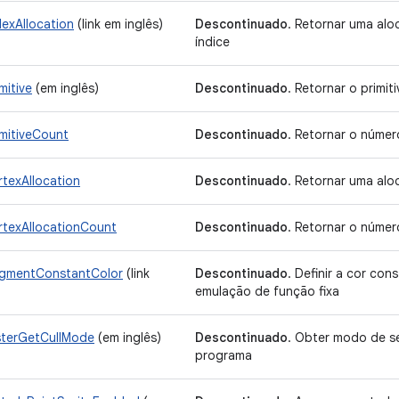
exAllocation
(link em inglês)
Descontinuado
. Retornar uma al
índice
mitive
(em inglês)
Descontinuado
. Retornar o primit
mitiveCount
Descontinuado
. Retornar o númer
texAllocation
Descontinuado
. Retornar uma alo
texAllocationCount
Descontinuado
. Retornar o númer
agmentConstantColor
(link
Descontinuado
. Definir a cor co
emulação de função fixa
sterGetCullMode
(em inglês)
Descontinuado
. Obter modo de s
programa