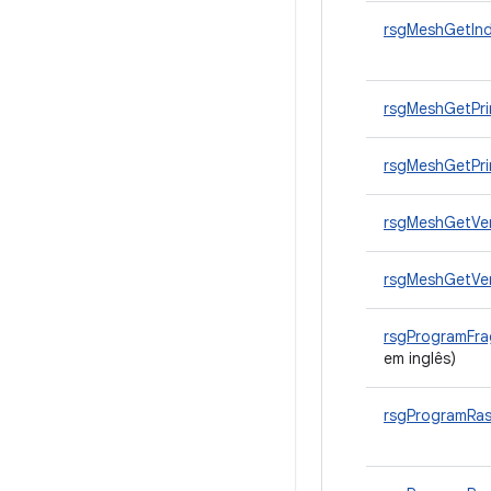
rsgMeshGetInd
rsgMeshGetPri
rsgMeshGetPri
rsgMeshGetVer
rsgMeshGetVer
rsgProgramFr
em inglês)
rsgProgramRa