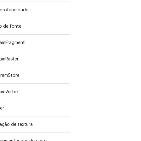
e profundidade
to de fonte
gramFragment
ramRaster
gramStore
ramVertex
er
cação de textura
 segmentações de cor e